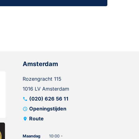
Amsterdam
Rozengracht 115
1016 LV Amsterdam
(020) 626 56 11
call
Openingstijden
schedule
Route
location_on
Maandag
10:00 -