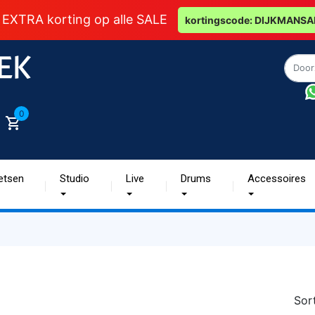
 EXTRA korting op alle SALE
kortingscode: DIJKMANSA
0
etsen
Studio
Live
Drums
Accessoires
Sor