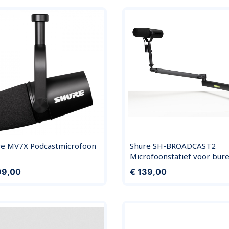
re MV7X Podcastmicrofoon
Shure SH-BROADCAST2
Microfoonstatief voor bur
Prijs
99,00
€ 139,00