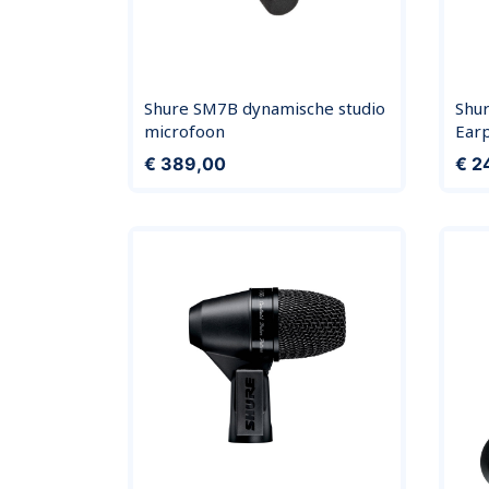
Shure SM7B dynamische studio
Shur
microfoon
Ear
Prijs
Prijs
€ 389,00
€ 2