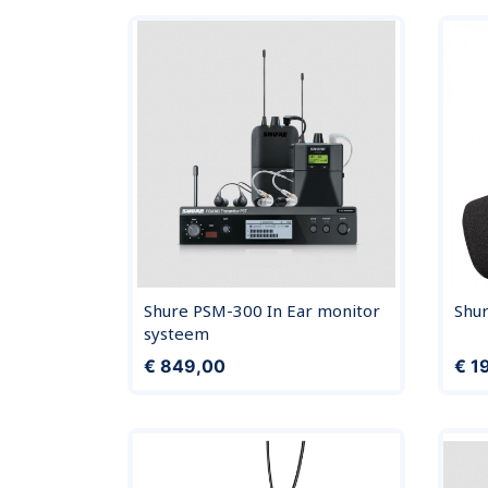
Shure PSM-300 In Ear monitor
Shu
systeem
Prijs
Prijs
€ 849,00
€ 1