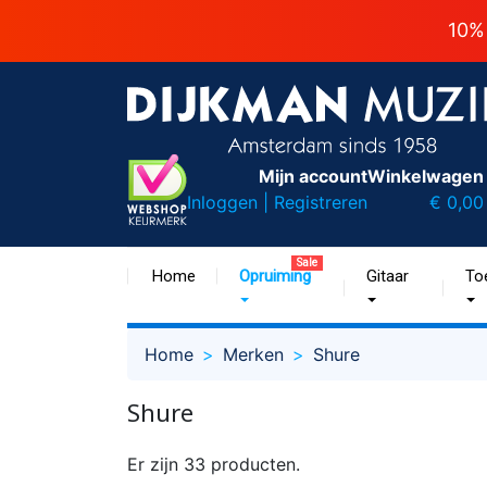
10%
Mijn account
Winkelwagen
Inloggen | Registreren
€ 0,00
Sale
Home
Opruiming
Gitaar
To
Home
Merken
Shure
Shure
Er zijn 33 producten.