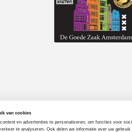
ik van cookies
ontent en advertenties te personaliseren, om functies voor soci
Alle prijzen zijn inclusief 21% BTW, tenzij anders vermeld.
erkeer te analyseren. Ook delen we informatie over uw gebruik