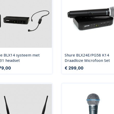
re BLX14 systeem met
Shure BLX24E/PG58 K14
31 headset
Draadloze Microfoon Set
Prijs
79,00
€ 299,00