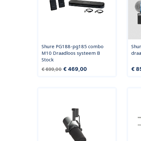
Shure PG188-pg185 combo
Shu
M10 Draadloos systeem B
dra
Stock
Normale prijs
Prijs
Prijs
€ 469,00
€ 8
€ 699,00