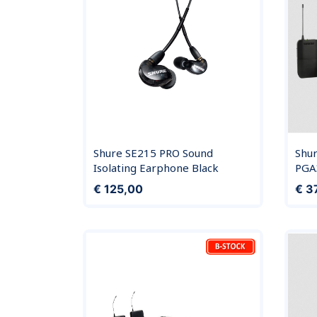
Shure SE215 PRO Sound
Shu
Isolating Earphone Black
PGA
Prijs
Prijs
€ 125,00
€ 3