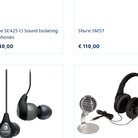
e SE425 Cl Sound Isolating
Shure SM57
phones
Prijs
49,00
€ 119,00