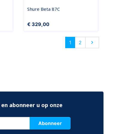
Shure Beta 87C
Prijs
€ 329,00
Volgende
1
2

 en abonneer u op onze
Abonneer