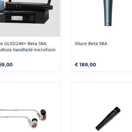
re GLXD24R+ Beta 58A
Shure Beta 58A
adloze handheld microfoon
Prijs
59,00
€ 189,00