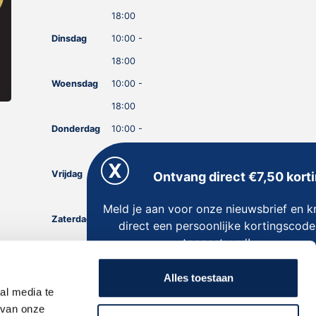
18:00
Dinsdag
10:00 -
18:00
Woensdag
10:00 -
18:00
Donderdag
10:00 -
18:00
Vrijdag
10:00 -
Ontvang direct €7,50 korti
18:00
Meld je aan voor onze nieuwsbrief en kr
Zaterdag
10:00 -
direct een persoonlijke kortingscode
toegestuurd!
18:00
Zondag
GESLOTEN
Alles toestaan
al media te
 van onze