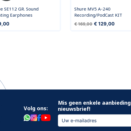
re SE112 GR. Sound
Shure MV5 A-240
ating Earphones
Recording/PodCast KIT
Normale prijs
Prijs
9,00
€ 129,00
€ 169,00
Mis geen enkele aanbieding
Volg ons:
nieuwsbrief!