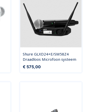
Shure GLXD24+E/SM58Z4
Draadloos Microfoon systeem
Prijs
€ 575,00