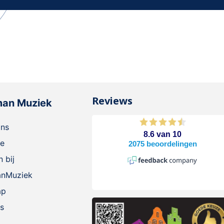
Reviews
man Muziek
ons
ie
 bij
anMuziek
ap
s