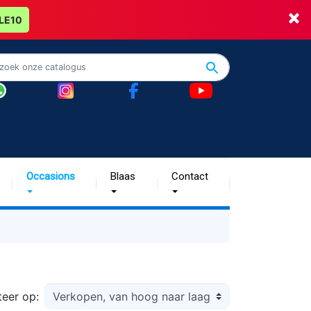
×
LE10
Occasions
Blaas
Contact
teer op: