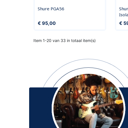
Shure PGA56
Shu
Isol
Prijs
Prijs
€ 95,00
€ 5
Item 1-20 van 33 in totaal item(s)