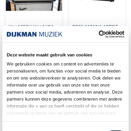
Vox AC50H Head USA
BOSS KATANA ARTIST
60s
HEAD GEN 3
Prijs
Prijs
€ 2.090,00
€ 709,00
Deze website maakt gebruik van cookies
We gebruiken cookies om content en advertenties te
personaliseren, om functies voor social media te bieden
en om ons websiteverkeer te analyseren. Ook delen we
informatie over uw gebruik van onze site met onze
partners voor social media, adverteren en analyse. Deze
partners kunnen deze gegevens combineren met andere
informatie die u aan ze heeft verstrekt of die ze hebben
verzameld op basis van uw gebruik van hun services.
BOSS KATANA HEAD
Koch Loadbox LB-120-II
GEN 3
Active Attenuator 8Ω
Toestemmingsselectie