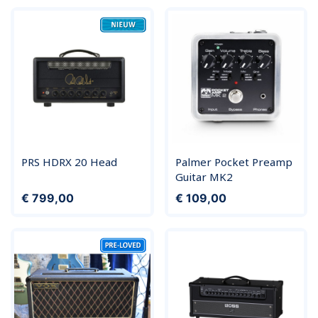
PRS HDRX 20 Head
Palmer Pocket Preamp
Guitar MK2
Prijs
Prijs
€ 799,00
€ 109,00