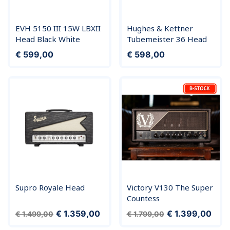
EVH 5150 III 15W LBXII
Hughes & Kettner
Head Black White
Tubemeister 36 Head
Prijs
Prijs
€ 599,00
€ 598,00
Supro Royale Head
Victory V130 The Super
Countess
Normale prijs
Prijs
Normale prijs
Prijs
€ 1.359,00
€ 1.399,00
€ 1.499,00
€ 1.799,00