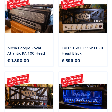
Mesa Boogie Royal
EVH 5150 III 15W LBXII
Atlantic RA 100 Head
Head Black
Prijs
Prijs
€ 1.390,00
€ 599,00