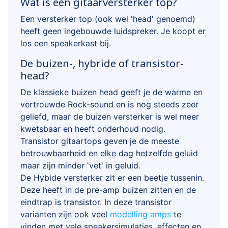
Wat is een gitaarversterker top?
Een versterker top (ook wel 'head' genoemd)
heeft geen ingebouwde luidspreker. Je koopt er
los een speakerkast bij.
De buizen-, hybride of transistor-
head?
De klassieke buizen head geeft je de warme en
vertrouwde Rock-sound en is nog steeds zeer
geliefd, maar de buizen versterker is wel meer
kwetsbaar en heeft onderhoud nodig.
Transistor gitaartops geven je de meeste
betrouwbaarheid en elke dag hetzelfde geluid
maar zijn minder 'vet' in geluid.
De Hybide versterker zit er een beetje tussenin.
Deze heeft in de pre-amp buizen zitten en de
eindtrap is transistor. In deze transistor
varianten zijn ook veel
modelling amps
te
vinden met vele speakersimulaties, effecten en