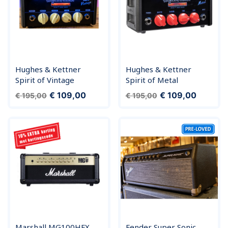
Hughes & Kettner
Hughes & Kettner
Spirit of Vintage
Spirit of Metal
Normale prijs
Prijs
Normale prijs
Prijs
€ 109,00
€ 109,00
€ 195,00
€ 195,00
Marshall MG100HFX
Fender Super Sonic