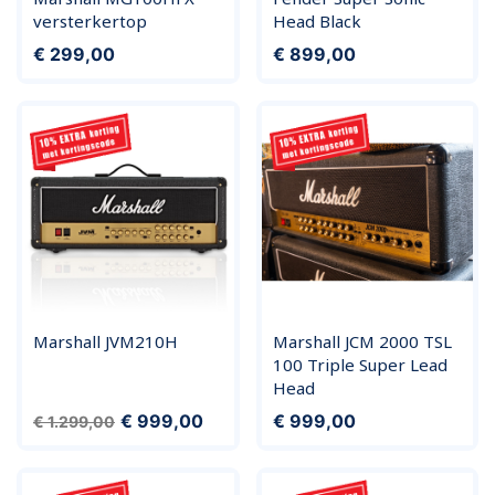
versterkertop
Head Black
Prijs
Prijs
€ 299,00
€ 899,00
Marshall JVM210H
Marshall JCM 2000 TSL
100 Triple Super Lead
Head
Normale prijs
Prijs
Prijs
€ 999,00
€ 999,00
€ 1.299,00