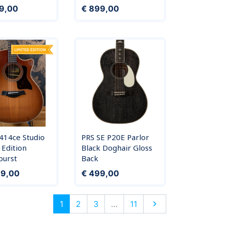
Prijs
49,00
€ 899,00
 414ce Studio
PRS SE P20E Parlor
 Edition
Black Doghair Gloss
urst
Back
Prijs
99,00
€ 499,00
Volgende
1
2
3
…
11
