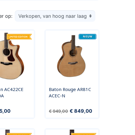
er op:
an AC422CE
Baton Rouge AR81C
OA
ACEC-N
Normale prijs
Prijs
95,00
€ 849,00
€ 949,00