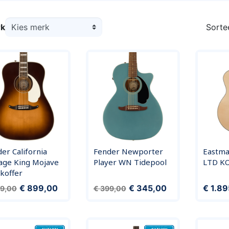
k
Sorte
er California
Fender Newporter
Eastm
age King Mojave
Player WN Tidepool
LTD K
. koffer
ale prijs
Prijs
Normale prijs
Prijs
Prijs
€ 899,00
€ 345,00
€ 1.8
49,00
€ 399,00