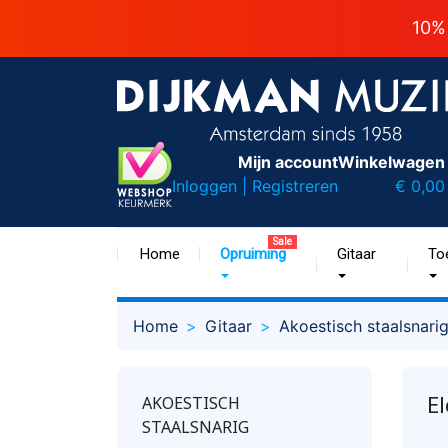
10%
Mijn account
Winkelwagen
Inloggen | Registreren
€ 0,00
Sale
Home
Opruiming
Gitaar
To
Home
Gitaar
Akoestisch staalsnari
El
AKOESTISCH
STAALSNARIG