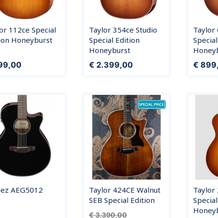
or 112ce Special
Taylor 354ce Studio
Taylor
ion Honeyburst
Special Edition
Special
Honeyburst
Honeyb
Prijs
Prijs
99,00
€ 2.399,00
€ 899
nez AEG5012
Taylor 424CE Walnut
Taylor
H
SEB Special Edition
Special
Honeyb
Normale prijs
Prijs
€ 3.390,00