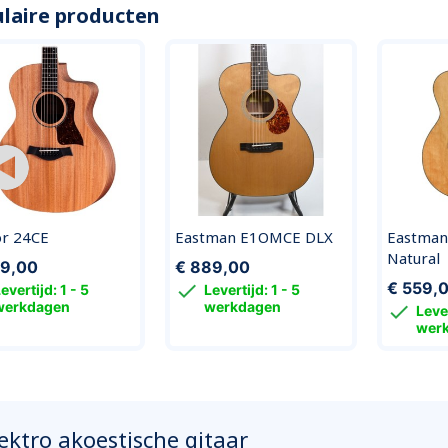
laire producten
or 24CE
Eastman E1OMCE DLX
Eastman
Natural
99,00
€ 889,00
€ 559,

evertijd: 1 - 5
Levertijd: 1 - 5
werkdagen
werkdagen

Lever
wer
ektro akoestische gitaar