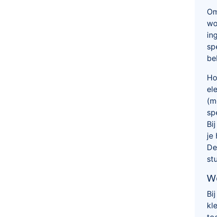
O
wo
in
sp
be
Ho
el
(m
sp
Bi
je
De
st
We
Bi
kl
to