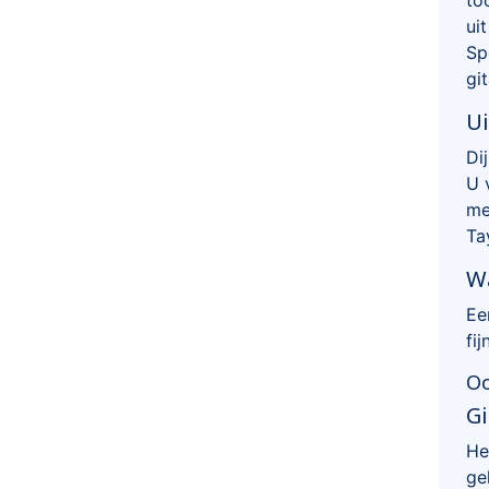
ui
Sp
gi
Ui
Di
U 
me
Ta
Wa
Ee
fi
Oo
Gi
He
ge