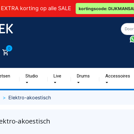
 EXTRA korting op alle SALE
kortingscode: DIJKMANSA
0
etsen
Studio
Live
Drums
Accessoires
g
Elektro-akoestisch
ektro-akoestisch