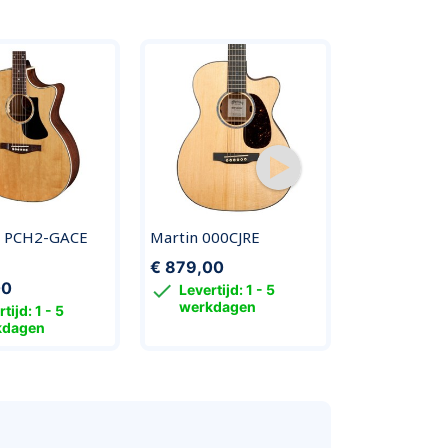
 PCH2-GACE
Martin 000CJRE
Eastman AC
€ 879,00
€ 789,00
00


Levertijd: 1 - 5
Levertijd
werkdagen
werkda
tijd: 1 - 5
kdagen