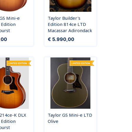
 GS Mini-e
Taylor Builder's
 Edition
Edition 814ce LTD
urst
Macassar Adirondack
Prijs
,00
€ 5.990,00
 214ce-K DLX
Taylor GS Mini-e LTD
 Edition
Olive
urst