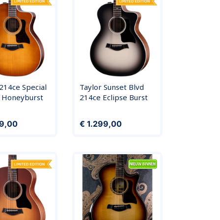
214ce Special
Taylor Sunset Blvd
n Honeyburst
214ce Eclipse Burst
Prijs
99,00
€ 1.299,00