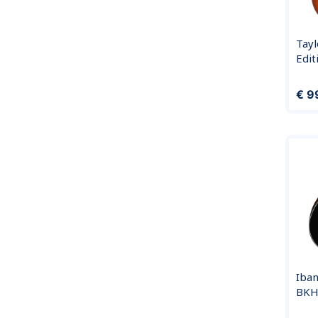
Tayl
Edit
Prijs
€ 9
Iba
BK