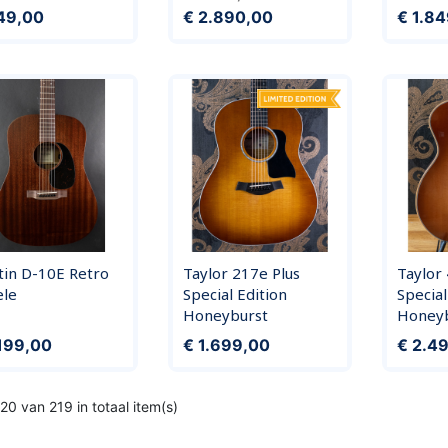
Prijs
49,00
€ 2.890,00
€ 1.8
tin D-10E Retro
Taylor 217e Plus
Taylor
ele
Special Edition
Special
Honeyburst
Honeyb
Prijs
Prijs
.199,00
€ 1.699,00
€ 2.4
20 van 219 in totaal item(s)