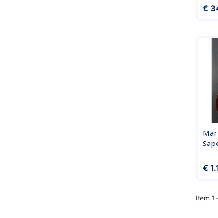
Prijs
€ 3
Mar
Sap
Prijs
€ 1
Item 1-