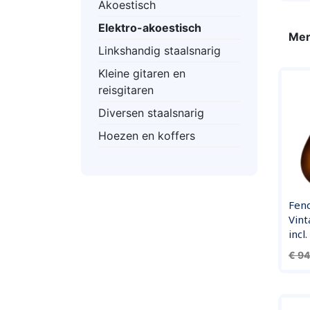
Akoestisch
Elektro-akoestisch
Mer
Linkshandig staalsnarig
Kleine gitaren en
reisgitaren
Diversen staalsnarig
Hoezen en koffers
Fend
Vint
incl
Norm
€ 9