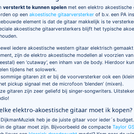
m
versterkt te kunnen spelen
met een elektro akoestische 
rden op een
akoestische gitaarversterker
of b.v. een PA ins
gebouwde element is dat de gitaar makkelijk is te versterk
eciale akoestische gitaarversterkers blijft het typische ako
houden.
ewel iedere akoestische western gitaar elektrisch gemaak
ement, zijn de elektro akoestische modellen al voorzien v
eestal) een ‘cutaway’, een inham van de body. Hierdoor kun
elen tijdens het solowerk.
j sommige gitaren zit er bij de voorversterker ook een (kl
 het pickup signaal met de microfoon ‘blenden’ (mixen).
ze gitaren zijn zeer geliefd bij singer-songwriters. Uitste
udio!
lke elektro-akoestische gitaar moet ik kopen?
j DijkmanMuziek heb je de juiste gitaar voor ieder´s budget.
ein de gitaar moet zijn. Bijvoorbeeld de compacte
Taylor G
ch liever een
klassiek dreadnought
model? Kom naar de wink