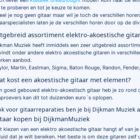
t te proberen en tot je keuze te komen.
eel je nog geen gitaar maar wil je toch de verschillen hor
taarspecialisten laten je de verschillen horen door op de div
tgebreid assortiment elektro-akoestische gita
jkman Muziek heeft inmiddels een zeer uitgebreid assortim
vindt onder andere elektro akoestische gitaren in verschille
rken aanbod.
ylor, Martin, Eastman, Sigma, Baton Rouge, Randon, Fender
t kost een akoestische gitaar met element?
n goed gebouwd elektro-akoestisch gitaar heb je zo rond 
jnproevers kan dit tot duizenden euro´s oplopen.
k voor gitaarreparaties ben je bij Dijkman Muziek aa
taar kopen bij DijkmanMuziek
t kiezen van een elektro akoestische gitaar hangt af van je 
luid dat je wilt bereiken. Het beste is om deze gitaren zelf 