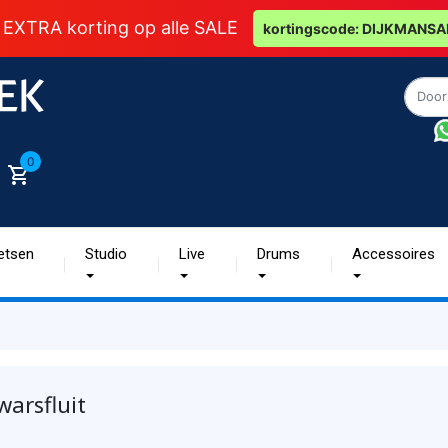
 EXTRA korting op alle SALE
kortingscode: DIJKMANSA
0
etsen
Studio
Live
Drums
Accessoires
warsfluit