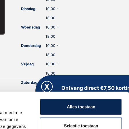
Dinsdag
10:00 -
18:00
Woensdag
10:00 -
18:00
Donderdag
10:00 -
18:00
Vrijdag
10:00 -
18:00
Zaterdag
10:00 -
Ontvang direct €7,50 korti
18:00
Meld je aan voor onze nieuwsbrief en kri
Zondag
GESLOTEN
direct een persoonlijke kortingscode
Alles toestaan
toegestuurd!
al media te
 van onze
Selectie toestaan
deze gegevens