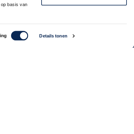
 op basis van
Aanmelden
ing
Details tonen
Algemene Voorwaarden | Privacy