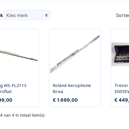
k
Sorte
gg WS-FL211S
Roland Aerophone
Trevor
sfluit
Brisa
3005EW
Prijs
Prijs
99,00
€ 1.699,00
€ 449
4 van 4 in totaal item(s)