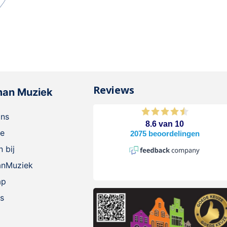
Reviews
man Muziek
ons
ie
 bij
anMuziek
ap
s