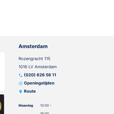
Amsterdam
Rozengracht 115
1016 LV Amsterdam
(020) 626 56 11
call
Openingstijden
schedule
Route
location_on
Maandag
10:00 -
18:00