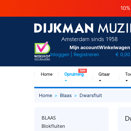
10%
Mijn account
Winkelwagen
Inloggen | Registreren
€ 0,00
Sale
Home
Opruiming
Gitaar
To
Home
Blaas
Dwarsfluit
D
BLAAS
Blokfluiten