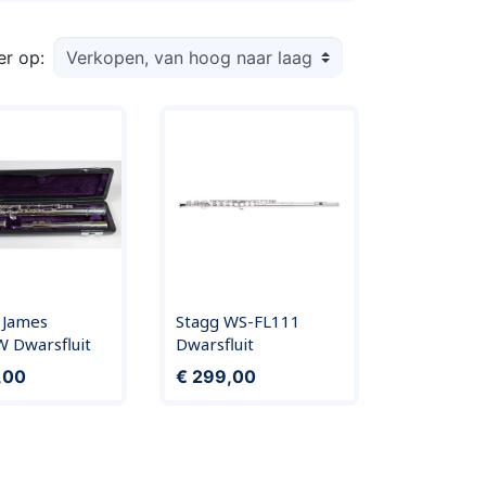
er op:
 James
Stagg WS-FL111
 Dwarsfluit
Dwarsfluit
Prijs
,00
€ 299,00