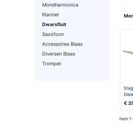
Mondharmonica
Klarinet
Mer
Dwarsfluit
Saxofoon
Accessoires Blaas
Diversen Blaas
Trompet
Sta
Dwar
Prijs
€ 2
Item 1-