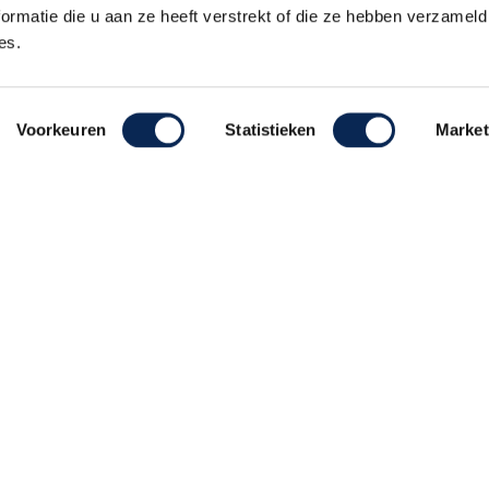
ormatie die u aan ze heeft verstrekt of die ze hebben verzameld
es.
Voorkeuren
Statistieken
Market
ehouden
Realisatie De Websmid