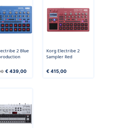
ectribe 2 Blue
Korg Electribe 2
production
Sampler Red
e prijs
Prijs
Prijs
€ 439,00
€ 415,00
00