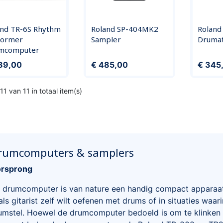
and TR-6S Rhythm
Roland SP-404MK2
Roland
former
Sampler
Drumat
mcomputer
Prijs
Prijs
89,00
€ 485,00
€ 345
11 van 11 in totaal item(s)
rumcomputers & samplers
rsprong
 drumcomputer is van nature een handig compact appara
 als gitarist zelf wilt oefenen met drums of in situaties waa
umstel. Hoewel de drumcomputer bedoeld is om te klinken 