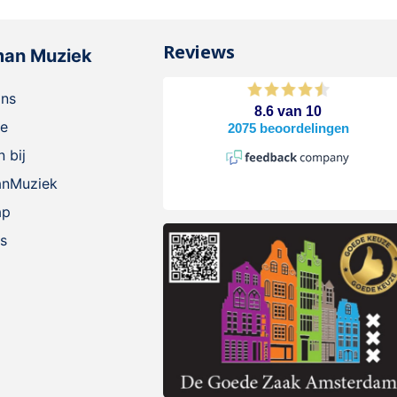
Reviews
man Muziek
ons
ie
 bij
anMuziek
ap
s