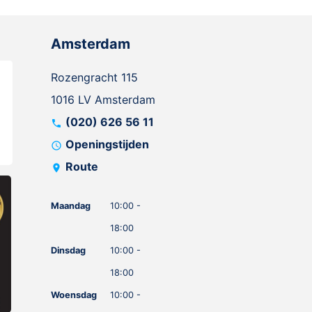
Amsterdam
Rozengracht 115
1016 LV Amsterdam
(020) 626 56 11
call
Openingstijden
schedule
Route
location_on
Maandag
10:00 -
18:00
Dinsdag
10:00 -
18:00
Woensdag
10:00 -