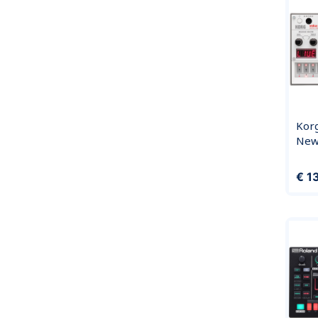
Kor
New
Prijs
€ 1