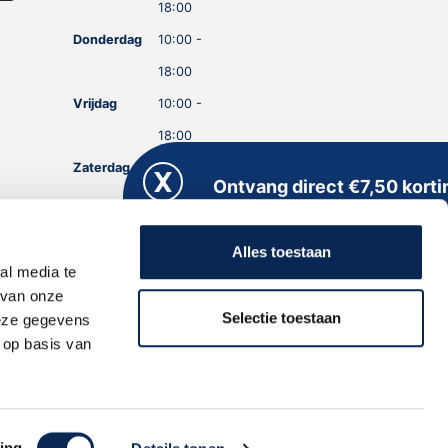
18:00
Donderdag
10:00 -
18:00
Vrijdag
10:00 -
18:00
Zaterdag
10:00 -
Ontvang direct €7,50 korti
18:00
Meld je aan voor onze nieuwsbrief en kri
Zondag
GESLOTEN
direct een persoonlijke kortingscode
Alles toestaan
toegestuurd!
al media te
 van onze
Selectie toestaan
deze gegevens
 op basis van
Aanmelden
ing