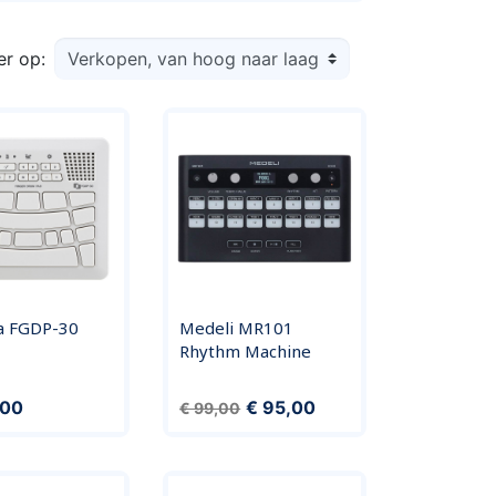
er op:
a FGDP-30
Medeli MR101
Rhythm Machine
Normale prijs
Prijs
,00
€ 95,00
€ 99,00