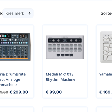
k
Sorte
uria DrumBrute
Medeli MR101S
Yamah
act Analoge
Rhythm Machine
mmachine
ale prijs
Prijs
Prijs
Prijs
€ 299,00
€ 99,00
€ 169
29,00