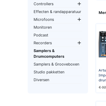

Controllers
Effecten & randapparatuur
Mer

Microfoons
Monitoren
Podcast

Recorders
Samplers &
Drumcomputers
Samplers & Grooveboxen
Art
Studio pakketten
Imp
Diversen
dru
Norm
€ 3