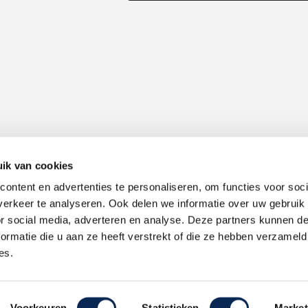
ik van cookies
ontent en advertenties te personaliseren, om functies voor soci
Alle prijzen zijn inclusief 21% BTW, tenzij anders vermeld.
erkeer te analyseren. Ook delen we informatie over uw gebruik
or social media, adverteren en analyse. Deze partners kunnen 
ormatie die u aan ze heeft verstrekt of die ze hebben verzameld
es.
Voorkeuren
Statistieken
Market