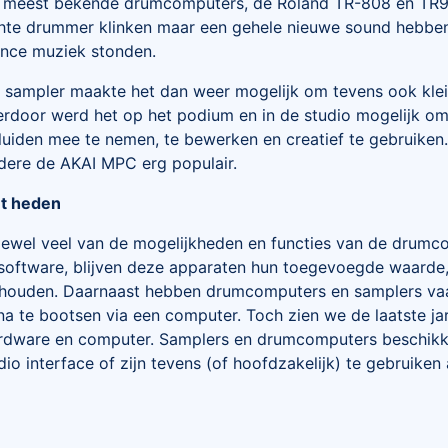
 meest bekende drumcomputers, de Roland TR-808 en TR909
hte drummer klinken maar een gehele nieuwe sound hebben
nce muziek stonden.
 sampler maakte het dan weer mogelijk om tevens ook klei
erdoor werd het op het podium en in de studio mogelijk om 
luiden mee te nemen, te bewerken en creatief te gebruiken
dere de AKAI MPC erg populair.
t heden
ewel veel van de mogelijkheden en functies van de drumco
 software, blijven deze apparaten hun toegevoegde waarde, 
houden. Daarnaast hebben drumcomputers en samplers vaak 
 na te bootsen via een computer. Toch zien we de laatste ja
rdware en computer. Samplers en drumcomputers beschikk
dio interface of zijn tevens (of hoofdzakelijk) te gebruiken a