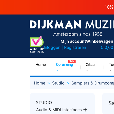
10%
Mijn account
Winkelwagen
Inloggen | Registreren
€ 0,00
Sale
Home
Opruiming
Gitaar
To
Home
Studio
Samplers & Drumcom
S
STUDIO

Audio & MIDI interfaces