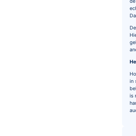
de
ec
Da
De
Hi
ge
an
He
Ho
in
be
is
ha
au