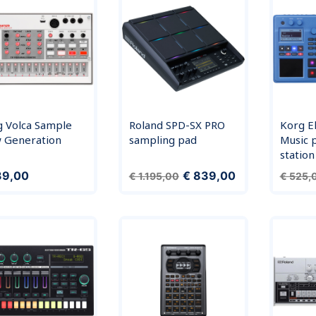
g Volca Sample
Roland SPD-SX PRO
Korg El
 Generation
sampling pad
Music 
station
Normale prijs
Prijs
Normal
39,00
€ 839,00
€ 1.195,00
€ 525,