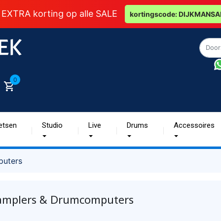
 EXTRA korting op alle SALE
kortingscode: DIJKMANSA
0
etsen
Studio
Live
Drums
Accessoires
puters
amplers & Drumcomputers