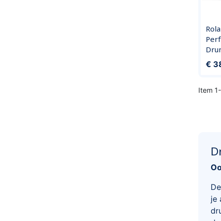
Rol
Per
Dru
Prijs
€ 3
Item 1-
D
Oo
De
je
dr