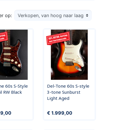
er op:
e 60s S-Style
Del-Tone 60s S-style
il RW Black
3-tone Sunburst
Light Aged
Prijs
49,00
€ 1.999,00