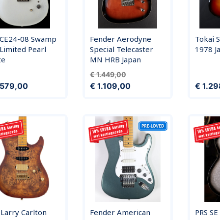
 CE24-08 Swamp
Fender Aerodyne
Tokai 
Limited Pearl
Special Telecaster
1978 J
te
MN HRB Japan
Normale prijs
Prijs
€ 1.449,00
Prijs
.579,00
€ 1.109,00
€ 1.2
 Larry Carlton
Fender American
PRS SE