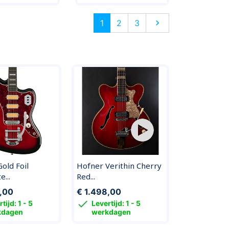
Volgende
1
2
3

old Foil
Hofner Verithin Cherry
Del-Tone 60
...
Red...
Hardt...
,00
€ 1.498,00
€ 2.349,0


tijd: 1 - 5
Levertijd: 1 - 5
Levertijd
kdagen
werkdagen
werkda