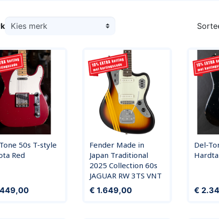
k
Sorte
Tone 50s T-style
Fender Made in
Del-Ton
ota Red
Japan Traditional
Hardta
2025 Collection 60s
JAGUAR RW 3TS VNT
Prijs
Prijs
.449,00
€ 1.649,00
€ 2.3