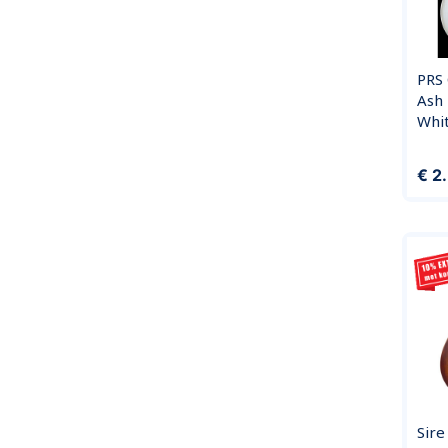
PRS
Ash 
Whi
Prijs
€ 2
Sire