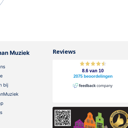
Reviews
man Muziek
ons
ie
 bij
anMuziek
ap
s