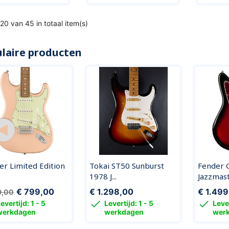
20 van 45 in totaal item(s)
laire producten
er Limited Edition
Tokai ST50 Sunburst
Fender G
1978 J...
Jazzmaste
€ 799,00
€ 1.298,00
€ 1.499
9,00


evertijd: 1 - 5
Levertijd: 1 - 5
Lever
werkdagen
werkdagen
wer