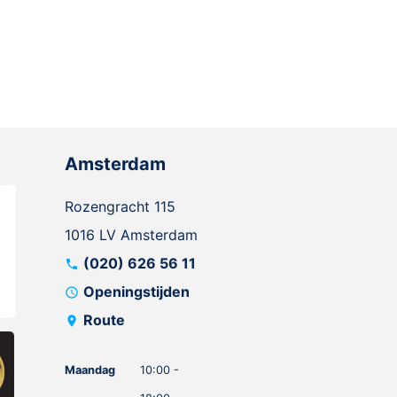
Amsterdam
Rozengracht 115
1016 LV Amsterdam
(020) 626 56 11
call
Openingstijden
schedule
Route
location_on
Maandag
10:00 -