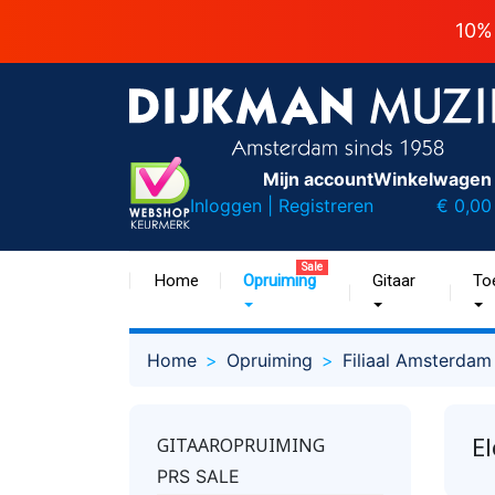
10%
Mijn account
Winkelwagen
Inloggen | Registreren
€ 0,00
Sale
Home
Opruiming
Gitaar
To
Home
Opruiming
Filiaal Amsterdam
El
GITAAROPRUIMING
PRS SALE