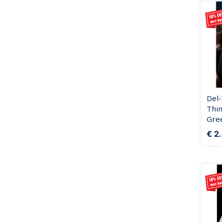
Del
Thi
Gre
Prijs
€ 2