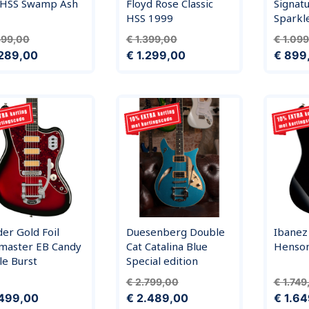
 HSS Swamp Ash
Floyd Rose Classic
Signatu
HSS 1999
Sparkl
ale prijs
Prijs
Normale prijs
Prijs
Normal
399,00
€ 1.399,00
€ 1.09
.289,00
€ 1.299,00
€ 899
er Gold Foil
Duesenberg Double
Ibanez
zmaster EB Candy
Cat Catalina Blue
Henso
e Burst
Special edition
Normale prijs
Prijs
Normal
€ 2.799,00
€ 1.749
.499,00
€ 2.489,00
€ 1.6