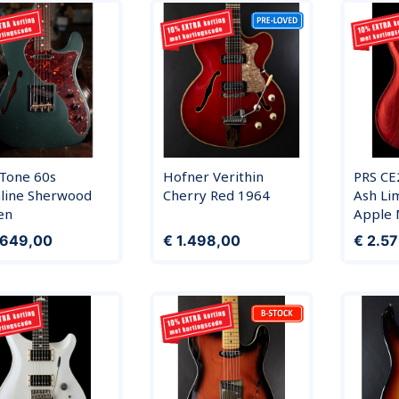
-Tone 60s
Hofner Verithin
PRS C
nline Sherwood
Cherry Red 1964
Ash Li
en
Apple M
Prijs
Prijs
.649,00
€ 1.498,00
€ 2.5