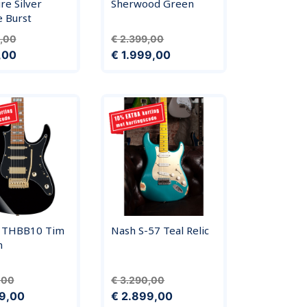
re Silver
Sherwood Green
e Burst
e prijs
Prijs
Normale prijs
Prijs
9,00
€ 2.399,00
,00
€ 1.999,00
 THBB10 Tim
Nash S-57 Teal Relic
n
e prijs
Prijs
Normale prijs
Prijs
,00
€ 3.290,00
49,00
€ 2.899,00