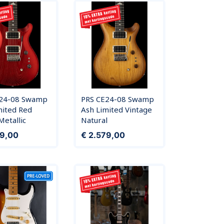
E24-08 Swamp
PRS CE24-08 Swamp
mited Red
Ash Limited Vintage
etallic
Natural
Prijs
79,00
€ 2.579,00