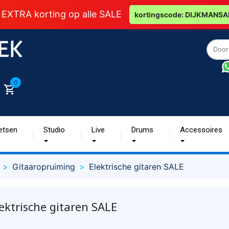
 EXTRA korting op alle SALE
kortingscode: DIJKMANSA
0
etsen
Studio
Live
Drums
Accessoires
Gitaaropruiming
Elektrische gitaren SALE
ektrische gitaren SALE