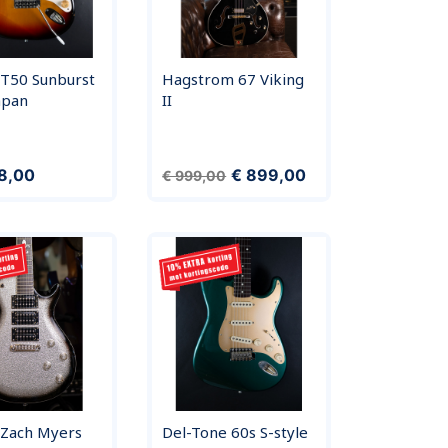
ST50 Sunburst
Hagstrom 67 Viking
apan
II
Normale prijs
Prijs
98,00
€ 899,00
€ 999,00
 Zach Myers
Del-Tone 60s S-style