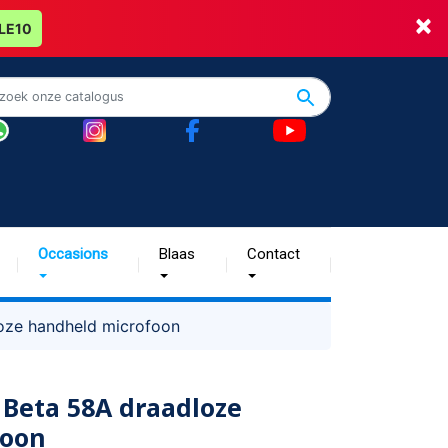
×
LE10
Occasions
Blaas
Contact
oze handheld microfoon
Beta 58A draadloze
foon