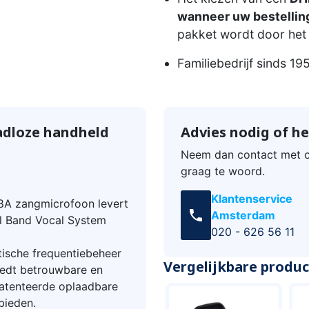
wanneer uw bestelling
pakket wordt door het 
Familiebedrijf sinds 19
adloze handheld
Advies nodig of he
Neem dan contact met o
graag te woord.
Klantenservice
8A zangmicrofoon levert
call
Amsterdam
l Band Vocal System
020 - 626 56 11
ische frequentiebeheer
Vergelijkbare produ
iedt betrouwbare en
epatenteerde oplaadbare
bieden.