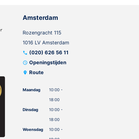
Amsterdam
Rozengracht 115
1016 LV Amsterdam
(020) 626 56 11
call
Openingstijden
schedule
Route
location_on
Maandag
10:00 -
18:00
Dinsdag
10:00 -
18:00
Woensdag
10:00 -