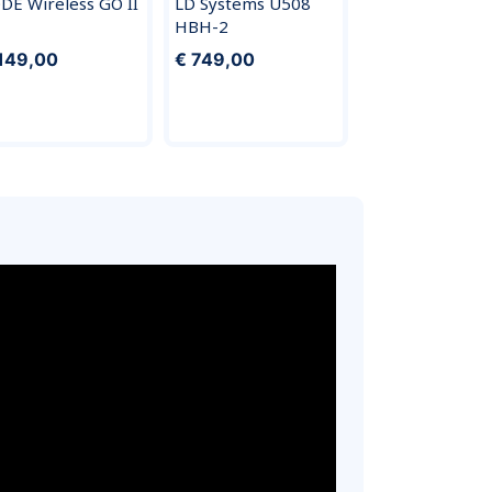
DE Wireless GO II
LD Systems U508
HBH-2
149,00
€ 749,00