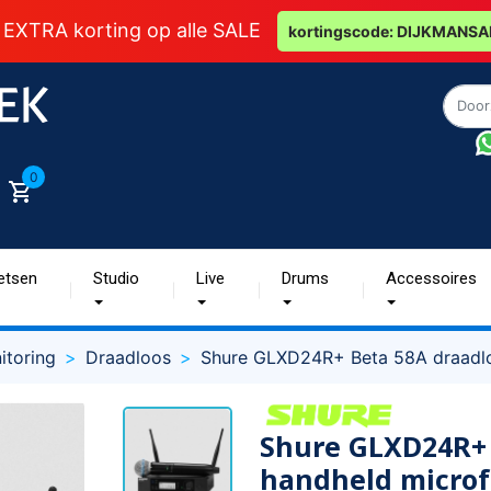
 EXTRA korting op alle SALE
kortingscode: DIJKMANSA
0
etsen
Studio
Live
Drums
Accessoires
itoring
Draadloos
Shure GLXD24R+ Beta 58A draadl
Shure GLXD24R+ 
handheld micro