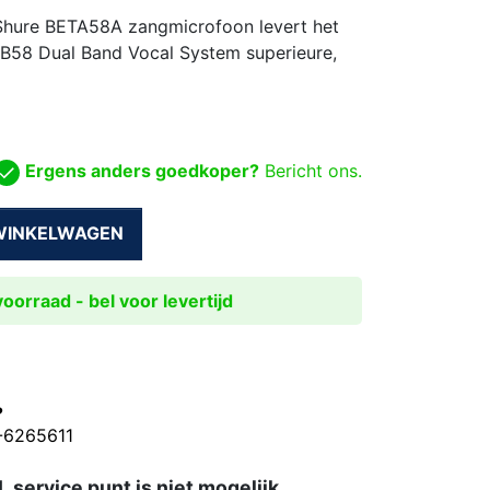
 Shure BETA58A zangmicrofoon levert het
B58 Dual Band Vocal System superieure,
Ergens anders goedkoper?
Bericht ons.
 WINKELWAGEN
oorraad - bel voor levertijd
?
0-6265611
 service punt is niet mogelijk