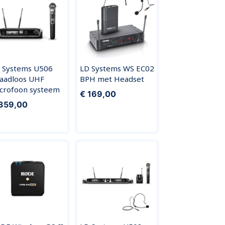
 Systems U506
LD Systems WS EC02
aadloos UHF
BPH met Headset
crofoon systeem
€ 169,00
359,00