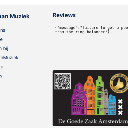
Reviews
man Muziek
ons
ie
 bij
anMuziek
ap
s