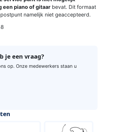
 een piano of gitaar
bevat. Dit formaat
postpunt namelijk niet geaccepteerd.
58
b je een vraag?
ns op. Onze medewerkers staan u
cten