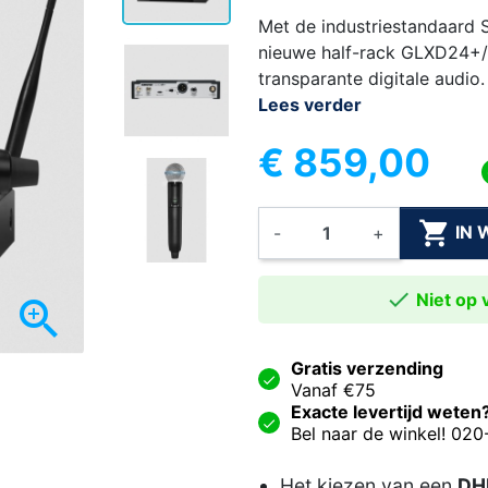
Met de industriestandaard
nieuwe half-rack GLXD24+/
transparante digitale audio.
Lees verder
€ 859,00

IN
-
+

Niet op v

Gratis verzending
Vanaf €75
Exacte levertijd weten
Bel naar de winkel! 02
Het kiezen van een
DHL