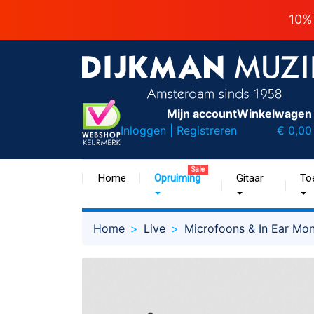
10%
Mijn account
Winkelwagen
Inloggen | Registreren
€ 0,00
Sale
Home
Opruiming
Gitaar
To
Home
Live
Microfoons & In Ear Mon