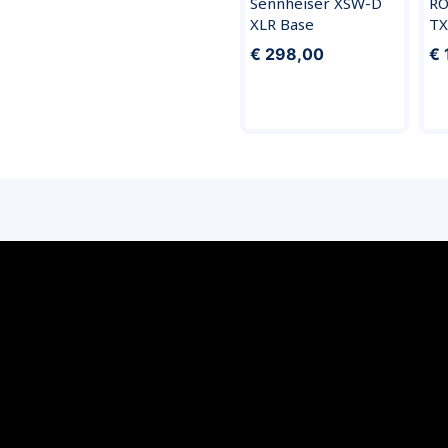
Sennheiser XSW-D
RO
XLR Base
TX
€ 298,00
€ 