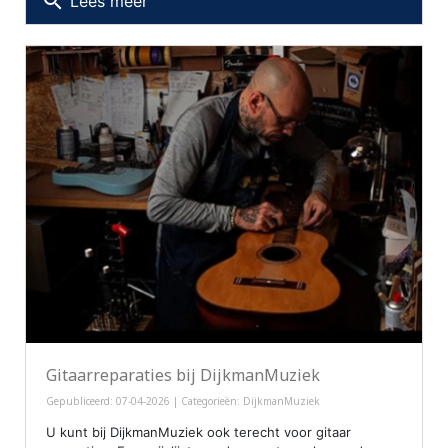
search
Lees meer
Gitaarreparaties bij DijkmanMuziek
Gepubliceerd: 07-04-2026 | Categorieën:
DijkmanMuziek
U kunt bij DijkmanMuziek ook terecht voor gitaar