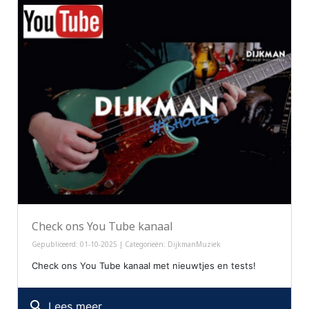
Check ons You Tube kanaal
Gepubliceerd: 01-10-2025 | Categorieën:
DijkmanMuziek
Check ons You Tube kanaal met nieuwtjes en tests!
search
Lees meer