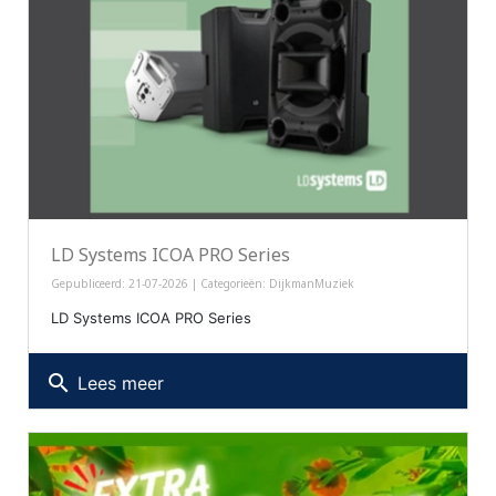
LD Systems ICOA PRO Series
Gepubliceerd: 21-07-2026 | Categorieën:
DijkmanMuziek
LD Systems ICOA PRO Series
search
Lees meer