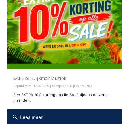
SALE bij DijkmanMuziek
Gepubliceerd: 17-06-2026 | Categorieën:
DijkmanMuziek
Een EXTRA 10% korting op alle SALE tijdens de zomer
maanden.
search
Lees meer