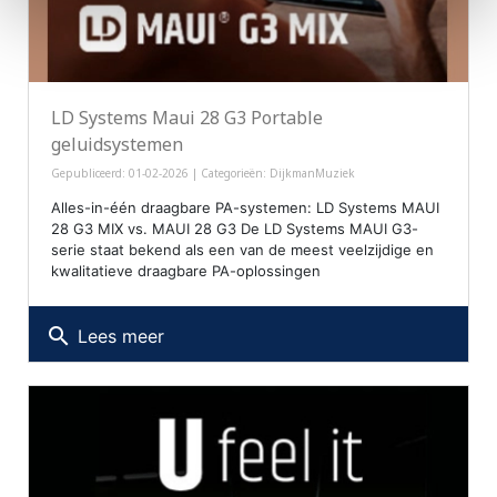
LD Systems Maui 28 G3 Portable
geluidsystemen
Gepubliceerd: 01-02-2026 | Categorieën:
DijkmanMuziek
Alles-in-één draagbare PA-systemen: LD Systems MAUI
28 G3 MIX vs. MAUI 28 G3 De LD Systems MAUI G3-
serie staat bekend als een van de meest veelzijdige en
kwalitatieve draagbare PA-oplossingen
search
Lees meer