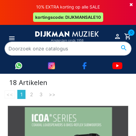
×
10% EXTRA korting op alle SALE
kortingscode: DIJKMANSALE10
0
18 Artikelen
<<
1
2
3
>>