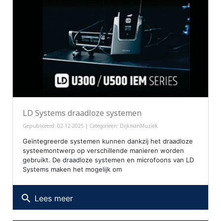
LD Systems draadloze systemen
Gepubliceerd: 02-12-2025 | Categorieën:
DijkmanMuziek
Geïntegreerde systemen kunnen dankzij het draadloze
systeemontwerp op verschillende manieren worden
gebruikt. De draadloze systemen en microfoons van LD
Systems maken het mogelijk om
search
Lees meer