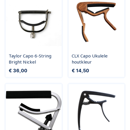
Taylor Capo 6-String
CLX Capo Ukulele
Bright Nickel
houtkleur
Prijs
Prijs
€ 36,00
€ 14,50