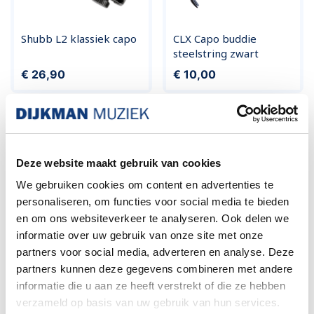
Shubb L2 klassiek capo
CLX Capo buddie
steelstring zwart
Prijs
Prijs
€ 26,90
€ 10,00
Deze website maakt gebruik van cookies
We gebruiken cookies om content en advertenties te
personaliseren, om functies voor social media te bieden
en om ons websiteverkeer te analyseren. Ook delen we
informatie over uw gebruik van onze site met onze
partners voor social media, adverteren en analyse. Deze
G7th Nashville capo 6
CLX Capo steelstring
partners kunnen deze gegevens combineren met andere
string acoustic/electric
zwart
informatie die u aan ze heeft verstrekt of die ze hebben
Prijs
Prijs
€ 26,90
€ 16,90
verzameld op basis van uw gebruik van hun services.