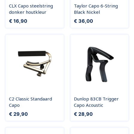
CLX Capo steelstring
Taylor Capo 6-String
donker houtkleur
Black Nickel
Prijs
Prijs
€ 16,90
€ 36,00
C2 Classic Standaard
Dunlop 83CB Trigger
Capo
Capo Acoustic
Prijs
Prijs
€ 29,90
€ 28,90