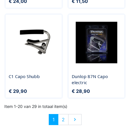
Prijs
Prijs
€ 24,00
€ 11,50
C1 Capo Shubb
Dunlop 87N Capo
electric
Prijs
Prijs
€ 29,90
€ 28,90
Item 1-20 van 29 in totaal item(s)
Volgende
1
2
