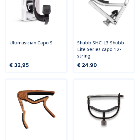
Ultimusician Capo S
Shubb SHC-L3 Shubb
Lite Series capo 12-
string
Prijs
Prijs
€ 32,95
€ 24,90