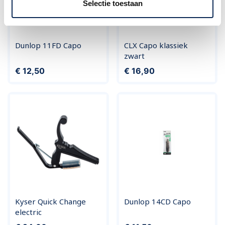
Selectie toestaan
Dunlop 11FD Capo
CLX Capo klassiek
zwart
Prijs
Prijs
€ 12,50
€ 16,90
Kyser Quick Change
Dunlop 14CD Capo
electric