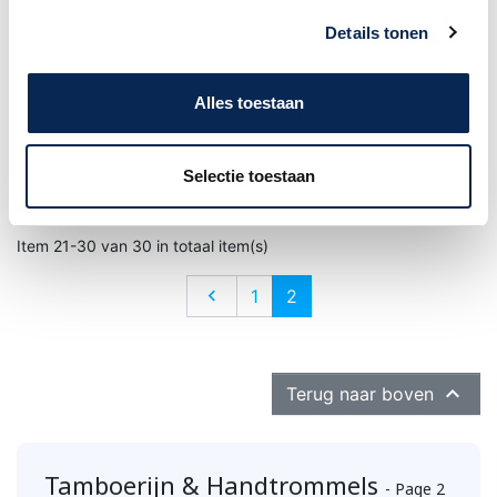
Details tonen
Alles toestaan
Meinl FJS1S BK vinger
Stagg Mini Tamboerijn
Tamboerijn
zwart
Selectie toestaan
Prijs
Prijs
€ 8,50
€ 6,90
Item 21-30 van 30 in totaal item(s)
Vorige

1
2

Terug naar boven
Tamboerijn & Handtrommels
- Page 2