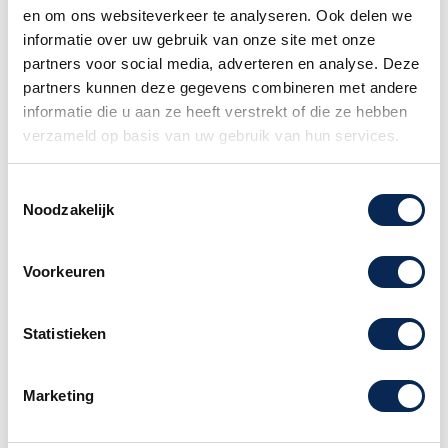
en om ons websiteverkeer te analyseren. Ook delen we
informatie over uw gebruik van onze site met onze
partners voor social media, adverteren en analyse. Deze
partners kunnen deze gegevens combineren met andere
informatie die u aan ze heeft verstrekt of die ze hebben
verzameld op basis van uw gebruik van hun services.
Toestemmingsselectie
Noodzakelijk
Stagg Mini Tamboerijn
Meinl BBP13 13inch
roze
Backbeat Pro
Voorkeuren
Tambourine
Prijs
Prijs
€ 6,90
€ 49,00
Statistieken
Marketing