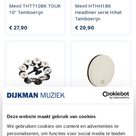
Meinl THTT10BK TOUR
Meinl HTHH1BK
10" Tamboerijn
Headliner serie Hihat
Tamboerijn
Prijs
Prijs
€ 27,90
€ 29,90
Meinl HTHH2BK
Meinl FD18T-TF Tar
Headliner Hihat
Framedrum
Deze website maakt gebruik van cookies
Tamboerijn
We gebruiken cookies om content en advertenties te
Prijs
Prijs
€ 20,50
€ 159,00
personaliseren, om functies voor social media te bieden