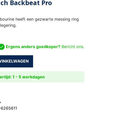
nch Backbeat Pro
bourine heeft een gezwarte messing ring
egering.
Ergens anders goedkoper?
Bericht ons.
 WINKELWAGEN
rtijd: 1 - 5 werkdagen
?
0-6265611