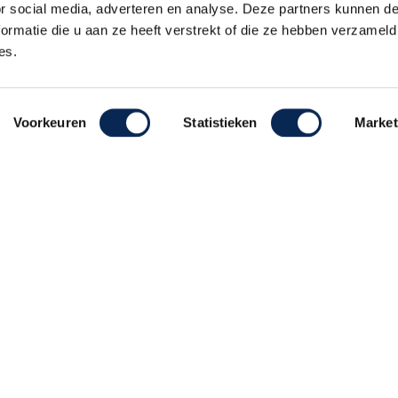
or social media, adverteren en analyse. Deze partners kunnen 
ormatie die u aan ze heeft verstrekt of die ze hebben verzameld
es.
Voorkeuren
Statistieken
Market
ehouden
Realisatie De Websmid