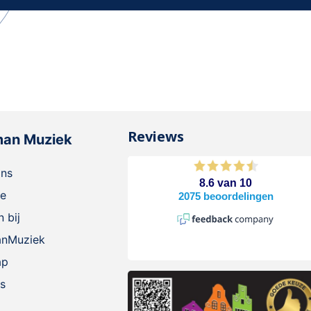
Reviews
man Muziek
ons
ie
 bij
anMuziek
ap
s