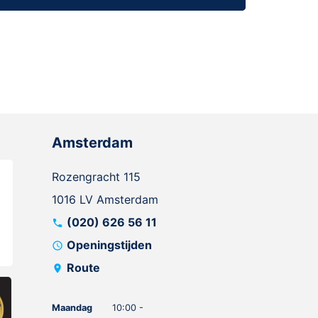
Amsterdam
Rozengracht 115
1016 LV Amsterdam
(020) 626 56 11
call
Openingstijden
schedule
Route
location_on
Maandag
10:00 -