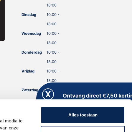
18:00
Dinsdag
10:00 -
18:00
Woensdag
10:00 -
18:00
Donderdag
10:00 -
18:00
Vrijdag
10:00 -
18:00
Zaterdag
10:00 -
Ontvang direct €7,50 korti
18:00
Meld je aan voor onze nieuwsbrief en kri
Zondag
GESLOTEN
direct een persoonlijke kortingscode
Alles toestaan
toegestuurd!
al media te
 van onze