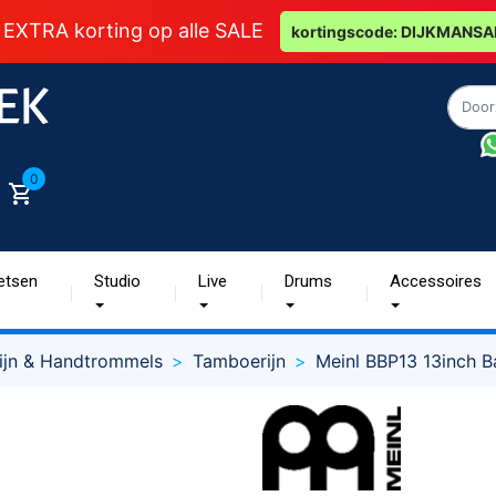
 EXTRA korting op alle SALE
kortingscode: DIJKMANSA
0
etsen
Studio
Live
Drums
Accessoires
ijn & Handtrommels
Tamboerijn
Meinl BBP13 13inch 