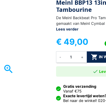
Meinl BBP13 13i
Tambourine
De Meinl Backbeat Pro Tam
gemaakt van Meinl Cymbal l
Lees verder
€ 49,00

IN
-
+


Leve
Gratis verzending
Vanaf €75
Exacte levertijd weten
Bel naar de winkel! 02