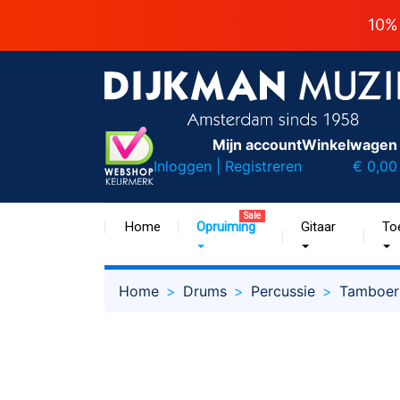
10%
Mijn account
Winkelwagen
Inloggen | Registreren
€ 0,00
Sale
Home
Opruiming
Gitaar
To
Home
Drums
Percussie
Tamboer