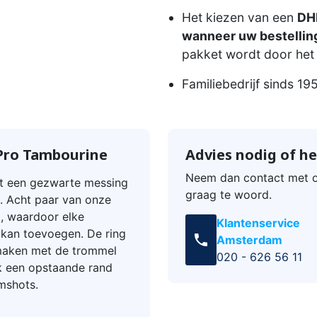
Het kiezen van een
DHL
wanneer uw bestelling
pakket wordt door het 
Familiebedrijf sinds 19
Pro Tambourine
Advies nodig of he
Neem dan contact met o
t een gezwarte messing
graag te woord.
. Acht paar van onze
d, waardoor elke
Klantenservice
 kan toevoegen. De ring
call
Amsterdam
maken met de trommel
020 - 626 56 11
ok een opstaande rand
mshots.