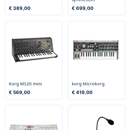
Prijs
Prijs
€ 389,00
€ 699,00
Korg MS20 mini
korg Microkorg
Prijs
Prijs
€ 569,00
€ 419,00