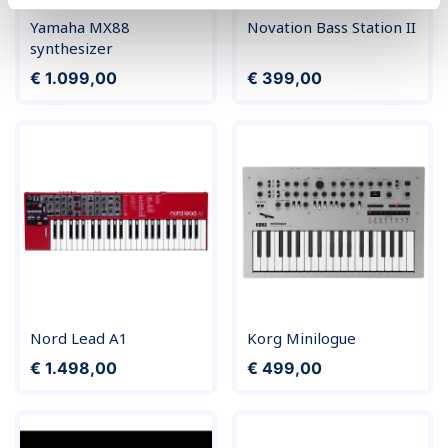
Yamaha MX88
Novation Bass Station II
synthesizer
Prijs
Prijs
€ 1.099,00
€ 399,00
Nord Lead A1
Korg Minilogue
Prijs
Prijs
€ 1.498,00
€ 499,00