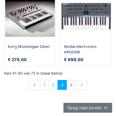
Korg Monologue Silver
Modal electronics
ARGON8
Prijs
Prijs
€ 279,00
€ 699,00
Item 41-60 van 73 in totaal item(s)
Vorige
Volgende

1
2
3
4


Terug naar boven