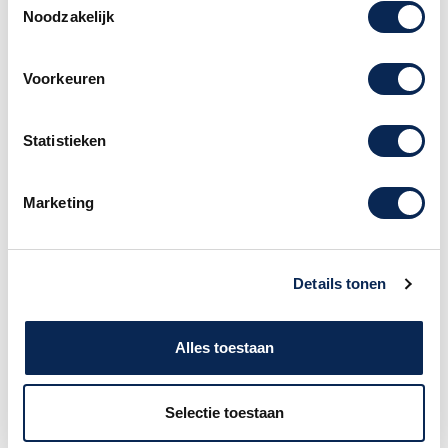
Noodzakelijk
Voorkeuren
Statistieken
Korg Volca Bass
Roland System 8 Plug-
out Synthesizer
Marketing
Prijs
Prijs
€ 139,00
€ 1.485,00
Details tonen
Alles toestaan
Selectie toestaan