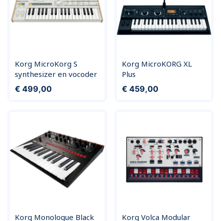
Korg MicroKorg S
Korg MicroKORG XL
synthesizer en vocoder
Plus
Prijs
Prijs
€ 499,00
€ 459,00
Korg Monologue Black
Korg Volca Modular