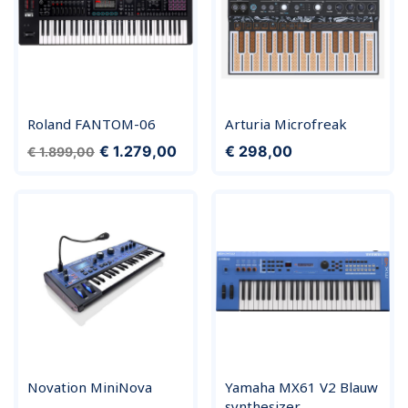
Roland FANTOM-06
Arturia Microfreak
Normale prijs
Prijs
Prijs
€ 1.279,00
€ 298,00
€ 1.899,00
Novation MiniNova
Yamaha MX61 V2 Blauw
synthesizer