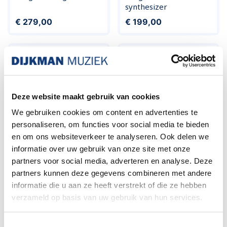
synthesizer
Prijs
Prijs
€ 279,00
€ 199,00
Deze website maakt gebruik van cookies
We gebruiken cookies om content en advertenties te
personaliseren, om functies voor social media te bieden
en om ons websiteverkeer te analyseren. Ook delen we
informatie over uw gebruik van onze site met onze
Roland DK-01 Boutique
Korg SQ1 step
partners voor social media, adverteren en analyse. Deze
Dock
sequenser
partners kunnen deze gegevens combineren met andere
Prijs
Prijs
€ 77,00
€ 119,00
informatie die u aan ze heeft verstrekt of die ze hebben
verzameld op basis van uw gebruik van hun services.
Toestemmingsselectie