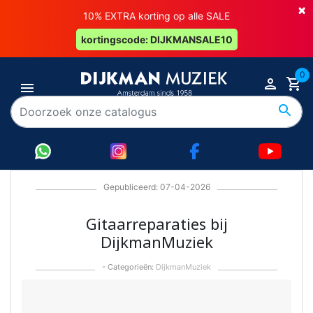
×
10% EXTRA korting op alle SALE
kortingscode: DIJKMANSALE10
0
Gepubliceerd: 07-04-2026
Gitaarreparaties bij
DijkmanMuziek
- Categorieën:
DijkmanMuziek