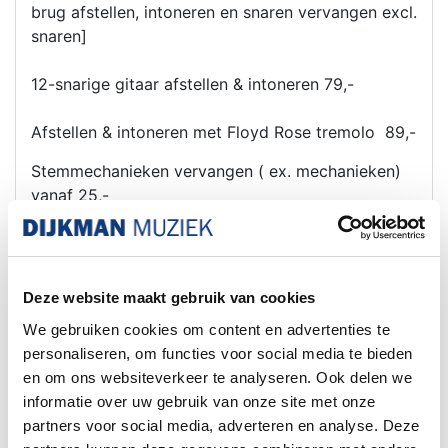
brug afstellen, intoneren en snaren vervangen excl.
snaren]
12-snarige gitaar afstellen & intoneren 79,-
Afstellen & intoneren met Floyd Rose tremolo 89,-
Stemmechanieken vervangen ( ex. mechanieken)
vanaf 25,-
Monteren topkam (Nubone, Graph Tech, of
vergelijkbaar) 35,-
Gitaar reinigen 30,-
Deze website maakt gebruik van cookies
We gebruiken cookies om content en advertenties te
personaliseren, om functies voor social media te bieden
en om ons websiteverkeer te analyseren. Ook delen we
Handgemaakte topkam been 75,- / 90,-
informatie over uw gebruik van onze site met onze
Elektronica
partners voor social media, adverteren en analyse. Deze