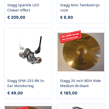
Stagg Sparkle LED
Stagg Mini Tamboerijn
Chaser effect
roze
Prijs
Prijs
€ 209,00
€ 6,90
Stagg SPM-235 BK In
Stagg 20 inch BDH Ride
Ear Monitoring
Medium Brilliant
Prijs
Prijs
€ 49,00
€ 185,00