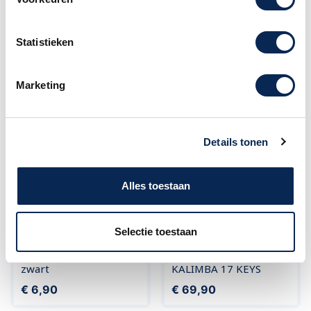
Stagg M50E Blk Black
Stagg MAHOGANY
Statistieken
KALIMBA 17 KEYS
Prijs
Prijs
€ 185,00
€ 69,90
Marketing
Details tonen
Alles toestaan
Selectie toestaan
Stagg Mini Tamboerijn
Stagg CRYSTAL
zwart
KALIMBA 17 KEYS
Prijs
Prijs
€ 6,90
€ 69,90