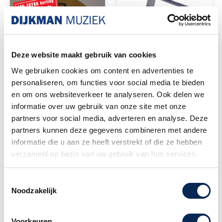
Deze website maakt gebruik van cookies
We gebruiken cookies om content en advertenties te
personaliseren, om functies voor social media te bieden
en om ons websiteverkeer te analyseren. Ook delen we
Stagg 20 inch DH Ride
Stagg City Beam twin
Xtra Dry Exo
LED Laser
informatie over uw gebruik van onze site met onze
partners voor social media, adverteren en analyse. Deze
Prijs
Prijs
€ 175,00
€ 149,00
partners kunnen deze gegevens combineren met andere
informatie die u aan ze heeft verstrekt of die ze hebben
verzameld op basis van uw gebruik van hun services.
Toestemmingsselectie
Noodzakelijk
Voorkeuren