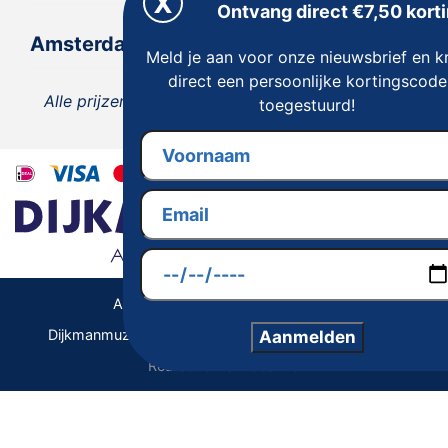
Ontvang direct €7,50 korti
Amsterdam
Meld je aan voor onze nieuwsbrief en kr
direct een persoonlijke kortingscode
Alle prijzen zijn inclusief 21% BTW, tenzij anders
toegestuurd!
vermeld.
Algemene Voorwaarden | Privacy
Dijkmanmuziek 2026 © | Alle rechten voorbehouden
Aanmelden
Realisatie De Websmid