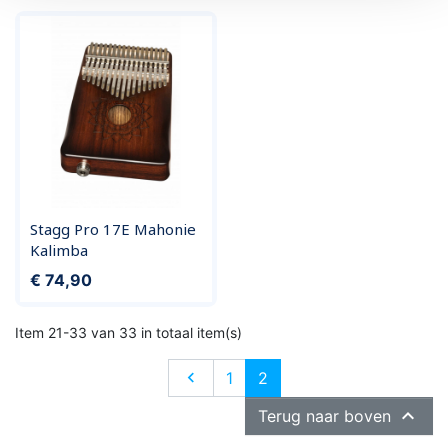
Stagg Pro 17E Mahonie
Kalimba
Prijs
€ 74,90
Item 21-33 van 33 in totaal item(s)
Vorige

1
2

Terug naar boven