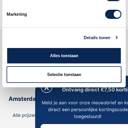
Oké
Marketing
Details tonen
Klantenservice
Alles toestaan
Dijkman Muziek
Selectie toestaan
Reviews
Ontvang direct €7,50 korti
Amsterdam
Meld je aan voor onze nieuwsbrief en kr
direct een persoonlijke kortingscode
Alle prijzen zijn inclusief 21% BTW, tenzij anders
toegestuurd!
vermeld.