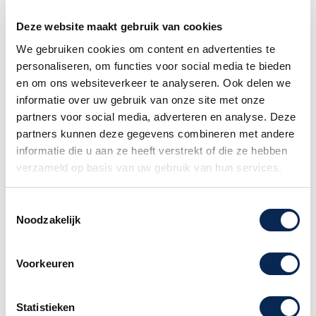
Deze website maakt gebruik van cookies
We gebruiken cookies om content en advertenties te
personaliseren, om functies voor social media te bieden
en om ons websiteverkeer te analyseren. Ook delen we
Paiste PST5 Universal
informatie over uw gebruik van onze site met onze
Bekkenset
partners voor social media, adverteren en analyse. Deze
Prijs
€ 494,00
partners kunnen deze gegevens combineren met andere
informatie die u aan ze heeft verstrekt of die ze hebben
verzameld op basis van uw gebruik van hun services.
Item 1-1 van 1 in totaal item(s)

Terug naar boven
Toestemmingsselectie
Noodzakelijk
Volg ons:
Voorkeuren
Mis geen enkele aanbieding en
Statistieken
abonneer u op onze nieuwsbrief!