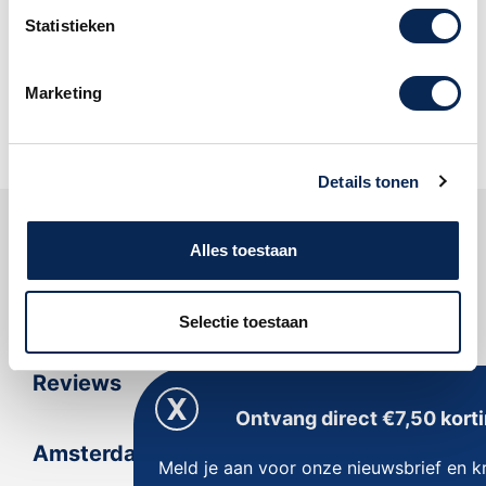
Statistieken
Mis geen enkele aanbieding en
abonneer u op onze nieuwsbrief!
Marketing
Oké
Details tonen
Klantenservice
Alles toestaan
Dijkman Muziek
Selectie toestaan
Reviews
Ontvang direct €7,50 korti
Amsterdam
Meld je aan voor onze nieuwsbrief en kr