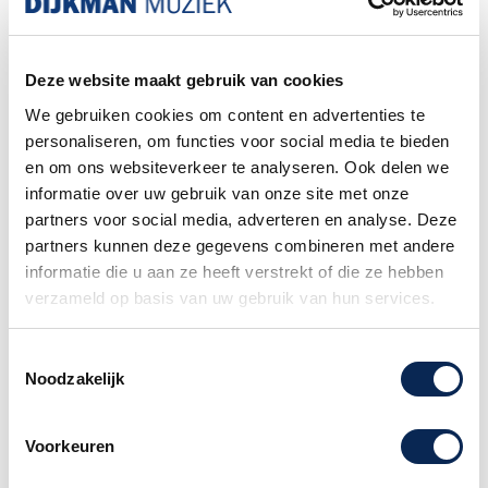
Deze website maakt gebruik van cookies
We gebruiken cookies om content en advertenties te
personaliseren, om functies voor social media te bieden
en om ons websiteverkeer te analyseren. Ook delen we
Benson Amps Preamp
Benson Amps
informatie over uw gebruik van onze site met onze
Germanium Fuzz
partners voor social media, adverteren en analyse. Deze
Prijs
Prijs
€ 309,00
€ 339,00
partners kunnen deze gegevens combineren met andere
informatie die u aan ze heeft verstrekt of die ze hebben
Item 1-2 van 2 in totaal item(s)
verzameld op basis van uw gebruik van hun services.

Terug naar boven
Toestemmingsselectie
Benson Amps
Noodzakelijk
Volg ons:
Voorkeuren