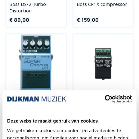
Boss DS-2 Turbo
Boss CP1X compressor
Distortion
Prijs
Prijs
€ 89,00
€ 159,00
Boss CH-1 Super
Boss RE-2 Space Echo
Chorus
Prijs
Normale prijs
Prijs
€ 119,00
€ 199,00
€ 249,00
Deze website maakt gebruik van cookies
We gebruiken cookies om content en advertenties te
personaliseren, om functies voor social media te bieden