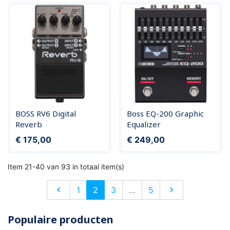
BOSS RV6 Digital
Boss EQ-200 Graphic
Reverb
Equalizer
Prijs
Prijs
€ 175,00
€ 249,00
Item 21-40 van 93 in totaal item(s)
Vorige
Volgende

1
2
3
…
5

Populaire producten