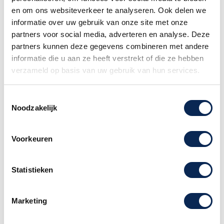
en om ons websiteverkeer te analyseren. Ook delen we
informatie over uw gebruik van onze site met onze
partners voor social media, adverteren en analyse. Deze
partners kunnen deze gegevens combineren met andere
informatie die u aan ze heeft verstrekt of die ze hebben
verzameld op basis van uw gebruik van hun services.
Boss GA-FC
Boss AD-10 Acoustic
Toestemmingsselectie
voetschakelaar
preamp
Noodzakelijk
Prijs
Prijs
€ 109,00
€ 399,00
Voorkeuren
Statistieken
Marketing