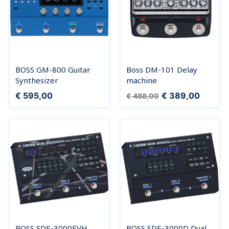
BOSS GM-800 Guitar
Boss DM-101 Delay
Synthesizer
machine
Prijs
Normale prijs
Prijs
€ 595,00
€ 389,00
€ 488,00
BOSS SDE-3000EVH
BOSS SDE-3000D Dual