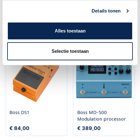
Details tonen
Boss GT-1000 gitaar
BOSS FZ5 Fuzz
effect processor
Normale prijs
Prijs
Prijs
€ 879,00
€ 129,00
Alles toestaan
€ 1.149,00
Selectie toestaan
Boss DS1
Boss MD-500
Modulation processor
Prijs
Prijs
€ 84,00
€ 389,00