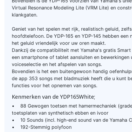
Bovendien is de YDP-165 voorzien van Yamaha's unie
Virtual Resonance Modeling Lite (VRM Lite) en constr
klankgaten.
Geniet van het spelen met rijk, realistisch geluid, zelf
hoofdtelefoon. De YDP-165 en YDP-145 hebben een n
het geluid vriendelijk voor uw oren maakt.
Dankzij de compatibiliteit met Yamaha's gratis Smart
een smartphone of tablet aansluiten en bewerkingen 
voiceselectie en het afspelen van songs.
Bovendien is het een buitengewoon handig oefenhulp
de app 353 songs met bladmuziek heeft die u kunt be
functies voor het opnemen van songs.
Kenmerken van de YDP165White;
• 88 Gewogen toetsen met hamermechaniek (grade
toetsplaten van synthetisch ebben en ivoor
• 10 Sounds (incl. high-end sound van de Yamaha C
• 192-Stemmig polyfoon