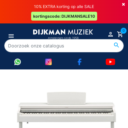
×
10% EXTRA korting op alle SALE
kortingscode: DIJKMANSALE10
0