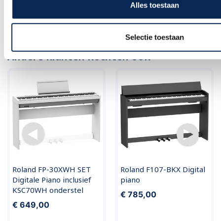
Roland HP702 CH Charcoal
Roland LX-5 DR
Alles toestaan
Black Digitale Home Piano
€ 2.349,00
€ 1.770,00
Selectie toestaan
Andere klanten kochten ook
Roland FP-30XWH SET
Roland F107-BKX Digital
Digitale Piano inclusief
piano
KSC70WH onderstel
€ 785,00
€ 649,00