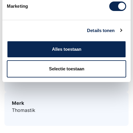
open stemmingen enz! Zacht klinkende, lage
Marketing
spanning. Plectrum Acoustic Serie zijn zacht
klinkende snaren voor akoestische gitaar met
lage spanning op de onderkant. De gewone
Details tonen
snaren zijn gemaakt van messing gecoat staal,
de gewonden snaren hebben een zijden inleg in
combinatie met een zeer flexibele stalen kern.
Alles toestaan
A, D, G snaren zijn gepolijste bronzen
flatwound, Bass-E is gepolijst brons omwonden
Selectie toestaan
snaar. PLECTRUM zijn beschikbaar voor 6- en
12-snarige instrumenten.
Merk
Thomastik