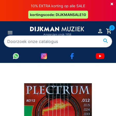
×
10% EXTRA korting op alle SALE
kortingscode: DIJKMANSALE10
0