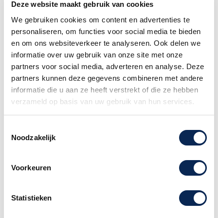

1 - 5 werkdagen
Deze website maakt gebruik van cookies
We gebruiken cookies om content en advertenties te
Gratis verzending
personaliseren, om functies voor social media te bieden
Vanaf €75
en om ons websiteverkeer te analyseren. Ook delen we
Exacte levertijd weten?
informatie over uw gebruik van onze site met onze
Bel naar de winkel! 020-6265611
partners voor social media, adverteren en analyse. Deze
partners kunnen deze gegevens combineren met andere
Het kiezen van een
DHL service punt is niet
informatie die u aan ze heeft verstrekt of die ze hebben
mogelijk wanneer uw bestelling een piano of
verzameld op basis van uw gebruik van hun services.
gitaar
bevat. Dit formaat pakket wordt door het
postpunt namelijk niet geaccepteerd.
Toestemmingsselectie
Noodzakelijk
Familiebedrijf sinds 1958
Voorkeuren
Medium Light set 0,12 / 0,59 Door de 'silk inlay'
Statistieken
kern vd snaar is deze toch soepel. Zeer Warme
en Volle toon .... Uitstekend voor fingerstyle