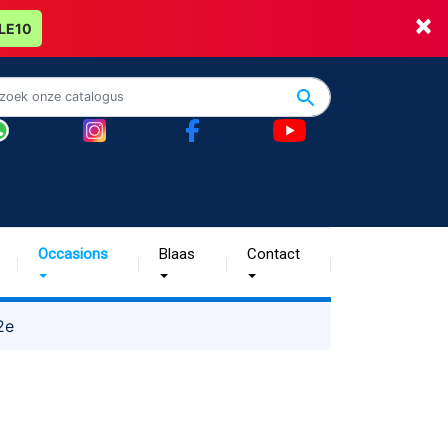
×
LE10
Occasions
Blaas
Contact
2e