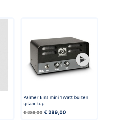
Palmer Eins mini 1Watt buizen
Ibanez P20
gitaar top
combo
€ 289,00
€ 139,00
€ 289,00