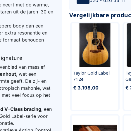
020 - 626 56 11
bineert met de warme,
taren uit de jaren '30 en
Vergelijkbare produ
iepere body dan een
r extra resonantie en
cte formaat behouden
ignature
venblad van massief
Taylor Gold Label
Ta
renhout
, wat een
712e
Ge
mte geeft. De zij- en
€ 3.198,00
€ 
otropisch mahonie, wat
 met veel focus op het
d V-Class bracing
, een
 Gold Label-serie voor
onatie.
ovatieve Action Control