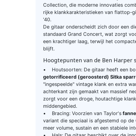
Collection, die moderne innovaties com
rijke klankkarakteristieken van flattop-gi
'40.
De gitaar onderscheidt zich door een d
standaard Grand Concert, wat zorgt voo
een krachtiger laag, terwijl het compa
blijft.
Hoogtepunten van de Ben Harper s
• Houtsoorten: De gitaar heeft een bo
getorrificeerd (geroosterd) Sitka spar
"ingespeelde" vintage klank en extra war
achterkant zijn gemaakt van massief ne
zorgt voor een droge, houtachtige klank
middengebied.
• Bracing: Voorzien van Taylor's
fanne
variant die speciaal is afgestemd op de
meer volume, sustain en een stabiele int
• Hals: De gitaar beschikt over de inn