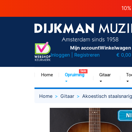
10%
Mijn account
Winkelwagen
Inloggen | Registreren
€ 0,00
Sale
Home
Opruiming
Gitaar
To
Home
Gitaar
Akoestisch staalsnari