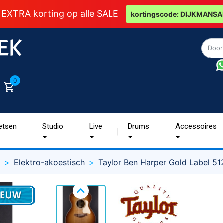
 EXTRA korting op alle SALE
kortingscode: DIJKMANSA
0
etsen
Studio
Live
Drums
Accessoires
g
Elektro-akoestisch
Taylor Ben Harper Gold Label 51
