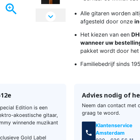

Alle gitaren worden alt

afgesteld door onze
in
Het kiezen van een
DHL
wanneer uw bestelling
pakket wordt door het 
Familiebedrijf sinds 19
512e
Advies nodig of he
Neem dan contact met o
ecial Edition is een
graag te woord.
ktro-akoestische gitaar,
ammy winnende muzikant
Klantenservice
call
Amsterdam
xclusieve Gold Label