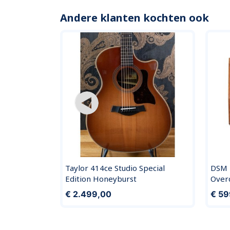
Andere klanten kochten ook
OPRUIMING
e Hammer
Taylor 414ce Studio Special
DSM 
Edition Honeyburst
Overd
00
€ 2.499,00
€ 59