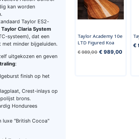
dig kan worden
.
standaard Taylor ES2-
t
Taylor Claria System
Taylor Academy 10e
Ta
TC-systeem), dat een
LTD Figured Koa
t met minder bijgeluiden.
€ 
€ 989,00
€ 989,00
 zelf uitgekozen en geven
traling
:
geburst finish op het
lagplaat, Crest-inlays op
olijst brons.
ardig Hondurees
n luxe "British Cocoa"