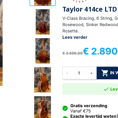
Taylor 414ce LT
V-Class Bracing, 6 String, 
Rosewood, Sinker Redwood 
Rosette.
Lees verder
€ 2.890
€ 3.599,00

IN
-
+

Leve
Gratis verzending
Vanaf €75
Exacte levertijd weten