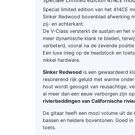
Speciale Limited edition 414CE mod
Special limited edition van het 414CE m
Sinker Redwood bovenblad afwerking me
zij- en achterkant.
De V-Class versterkt de sustain en het
meer dynamische klank te bieden, terwij
verbeterd, vooral na de zevende positie
Een luxe inleg op de headstock en toets,
nikkel hardware.
Sinker Redwood
is een gewaardeerd kl
resonerend rijk geluid met warme onder
hout wordt geoogst van reusachtige, ve
al meer dan een eeuw verborgen zijn o
rivierbeddingen van Californische rivie
De gitaar heeft een mooi volume uit de 
bassen en heldere boventonen. Goed in 
toets.