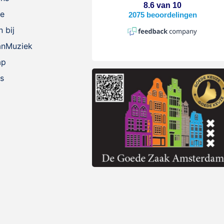
ie
 bij
anMuziek
ap
s