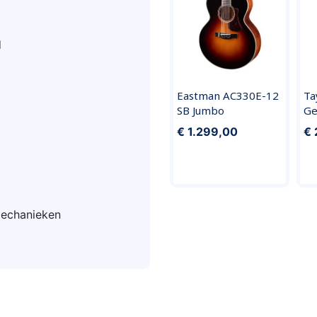
d
Eastman AC330E-12
Ta
SB Jumbo
Ge
€ 1.299,00
€ 
mechanieken