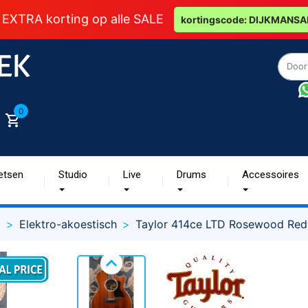
 EXTRA korting op alle SALE
kortingscode: DIJKMANSA
0
etsen
Studio
Live
Drums
Accessoires
g
Elektro-akoestisch
Taylor 414ce LTD Rosewood Re
