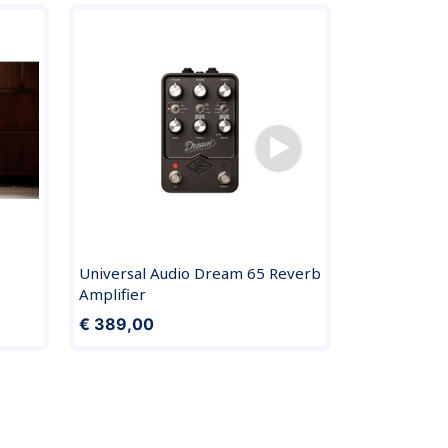
Universal Audio Dream 65 Reverb
GR Bass ON
Amplifier
€ 559,00
€ 389,00