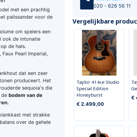
el
020 - 626 56 11
odel met een prachtig
t palissander voor de
Vergelijkbare produ
 volume om spelers een
l ook de intonatie
 op de hals.
 Faux Pearl Imperial,
ankhout dat een zeer
tonen produceert. Het
Taylor 414ce Studio
Ta
rouderde sequoia's die
Special Edition
Ge
Honeyburst
p de
bodem van de
€ 
ren.
€ 2.499,00
klankkast met strakke
balans over de gehele