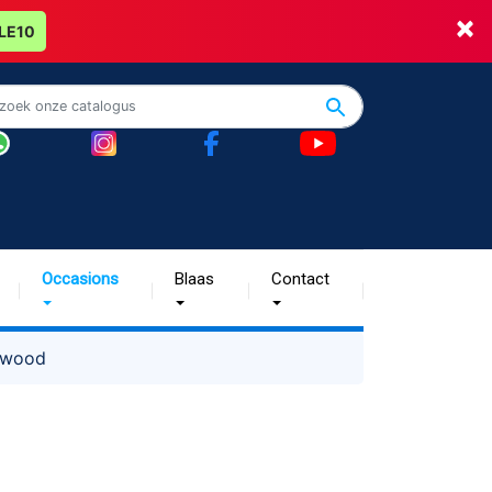
×
LE10
Occasions
Blaas
Contact
dwood