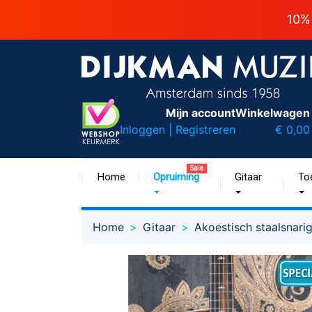
10%
Mijn account
Winkelwagen
Inloggen | Registreren
€ 0,00
Sale
Home
Opruiming
Gitaar
To
Home
Gitaar
Akoestisch staalsnari