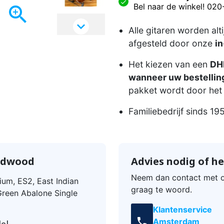
Bel naar de winkel! 02


Alle gitaren worden alt
afgesteld door onze
in
Het kiezen van een
DHL
wanneer uw bestelling
pakket wordt door het 
Familiebedrijf sinds 19
Redwood
Advies nodig of he
Neem dan contact met o
ium, ES2, East Indian
graag te woord.
reen Abalone Single
Klantenservice
call
Amsterdam