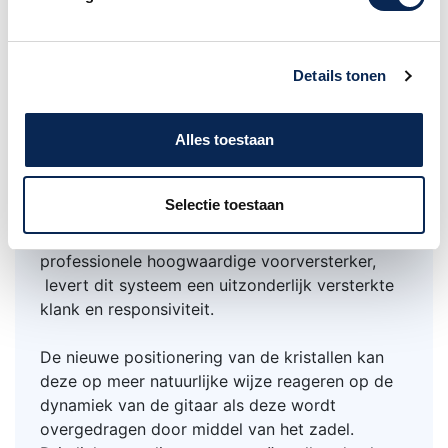
Expression System 2®
Het hart van de Expression System 2 is Taylor's
Details tonen
gepatenteerde 'achter-de-zadel pickup', die drie
unieke posities en een individueel gekalibreerd
Alles toestaan
lichtgevoelige sensors voorzien.
De locatie van de sensoren maakt een
dynamisch bereik van een akoestisch geluid
Selectie toestaan
vast te leggen meer dan ooit tevoren.
Samen met Taylor's op maat ontworpen
professionele hoogwaardige voorversterker,
levert dit systeem een uitzonderlijk versterkte
klank en responsiviteit.
De nieuwe positionering van de kristallen kan
deze op meer natuurlijke wijze reageren op de
dynamiek van de gitaar als deze wordt
overgedragen door middel van het zadel.