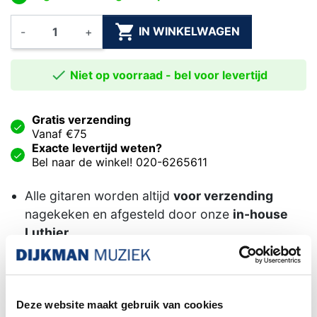

IN WINKELWAGEN
-
+

Niet op voorraad - bel voor levertijd
Gratis verzending
Vanaf €75
Exacte levertijd weten?
Bel naar de winkel! 020-6265611
Alle gitaren worden altijd
voor verzending
nagekeken en afgesteld door onze
in-house
Luthier.
Het kiezen van een
DHL service punt is niet
mogelijk wanneer uw bestelling een piano of
gitaar
bevat. Dit formaat pakket wordt door het
Deze website maakt gebruik van cookies