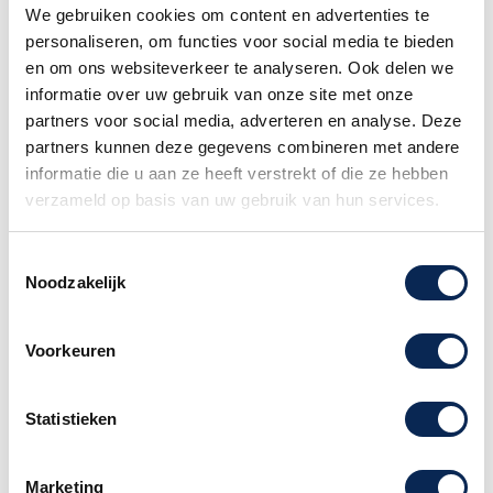
postpunt namelijk niet geaccepteerd.
We gebruiken cookies om content en advertenties te
personaliseren, om functies voor social media te bieden
Familiebedrijf sinds 1958
en om ons websiteverkeer te analyseren. Ook delen we
informatie over uw gebruik van onze site met onze
partners voor social media, adverteren en analyse. Deze
partners kunnen deze gegevens combineren met andere
Taylor 214CE-LH Koa zij- en
informatie die u aan ze heeft verstrekt of die ze hebben
achterkant incl. soft/hard gigbag
verzameld op basis van uw gebruik van hun services.
Taylor maakt het 214CE model met gelamineerd
koa hout voor de zij- en achterkant.
Toestemmingsselectie
Massief sitka sparrenhouten bovenblad. Gelakt
Noodzakelijk
bovenblad, glossy. Met ingebouwd ES-2 pick-up
systeem.
Voorkeuren
12 jaar Taylor Garantie op deze gitaar!
Wordt geleverd met een deluxe soft/hard bag.
Linkshandig model.
Statistieken
[Koa hout heeft variatie in houtnerf, deze kan
dus enigsinds verschillen per exemplaar].
Marketing