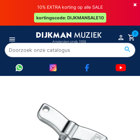
×
10% EXTRA korting op alle SALE
kortingscode: DIJKMANSALE10
0