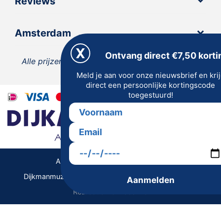
Reviews
Amsterdam
Ontvang direct €7,50 korti
Alle prijzen zijn inclusief 21% BTW, tenzij anders
Meld je aan voor onze nieuwsbrief en kri
vermeld.
direct een persoonlijke kortingscode
toegestuurd!
Algemene Voorwaarden | Privacy
Dijkmanmuziek 2026 © | Alle rechten voorbehouden
Aanmelden
Realisatie De Websmid