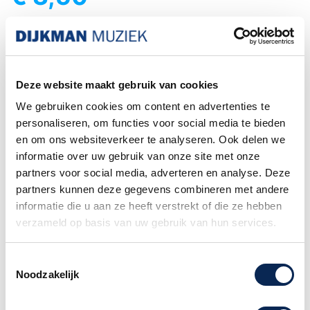
Ergens anders goedkoper?
Bericht ons.

IN WINKELWAGEN
-
+
Deze website maakt gebruik van cookies

We gebruiken cookies om content en advertenties te
Levertijd: 1 - 5 werkdagen
personaliseren, om functies voor social media te bieden
en om ons websiteverkeer te analyseren. Ook delen we
Gratis verzending
informatie over uw gebruik van onze site met onze
Vanaf €75
partners voor social media, adverteren en analyse. Deze
Exacte levertijd weten?
partners kunnen deze gegevens combineren met andere
Bel naar de winkel! 020-6265611
informatie die u aan ze heeft verstrekt of die ze hebben
verzameld op basis van uw gebruik van hun services.
Het kiezen van een
DHL service punt is niet
mogelijk wanneer uw bestelling een piano of
gitaar
bevat. Dit formaat pakket wordt door het
Toestemmingsselectie
Noodzakelijk
postpunt namelijk niet geaccepteerd.
Familiebedrijf sinds 1958