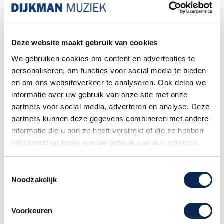
SIRE NEW GEN HALSPROFIEL
Het New Gen halsprofiel beschikt over
verbeterde kenmerken zoals roestvrijstalen
frets, een hals met een compound radius, een
Deze website maakt gebruik van cookies
Tusq topkam en Lumilay zij-inlays, ontworpen
We gebruiken cookies om content en advertenties te
voor extra esthetische aantrekkingskracht en
personaliseren, om functies voor social media te bieden
tegelijkertijd optimaal comfort en
en om ons websiteverkeer te analyseren. Ook delen we
bespeelbaarheid voor alle speelstijlen.
informatie over uw gebruik van onze site met onze
partners voor social media, adverteren en analyse. Deze
SIRE NEW GEN LC SUPER-T PICKUP SET
partners kunnen deze gegevens combineren met andere
Een nieuw gestemde, door Larry Carlton
informatie die u aan ze heeft verstrekt of die ze hebben
goedgekeurde set met 2 single-coil pickups,
verzameld op basis van uw gebruik van hun services.
speciaal ontworpen om een ​​onderscheidend T-
geluid en meer output te produceren, geschikt
Toestemmingsselectie
voor elke muziekstijl.
Noodzakelijk
SIRE NEW GEN BODY-ESTHETIEK
De Sire New Gen body-esthetiek van dit model
Voorkeuren
is verbeterd met een nieuwe reeks kleuren en