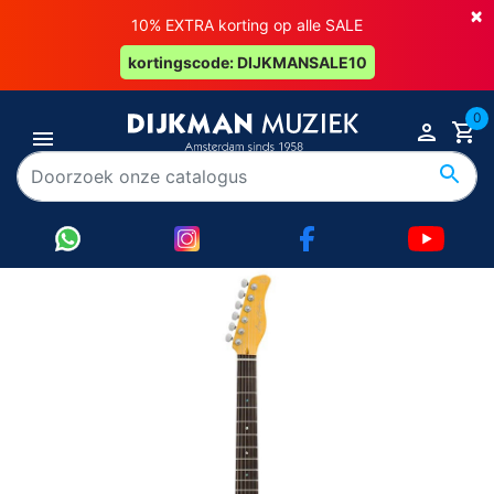
×
10% EXTRA korting op alle SALE
kortingscode: DIJKMANSALE10
0