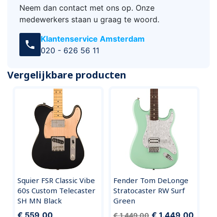
Neem dan contact met ons op. Onze
medewerkers staan u graag te woord.
Klantenservice Amsterdam
call
020 - 626 56 11
Vergelijkbare producten
Squier FSR Classic Vibe
Fender Tom DeLonge
60s Custom Telecaster
Stratocaster RW Surf
SH MN Black
Green
€ 559,00
€ 1.449,00
€ 1.449,00