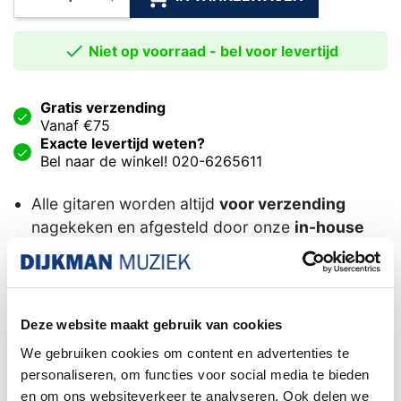

Niet op voorraad - bel voor levertijd
Gratis verzending
Vanaf €75
Exacte levertijd weten?
Bel naar de winkel! 020-6265611
Alle gitaren worden altijd
voor verzending
nagekeken en afgesteld door onze
in-house
Luthier.
Het kiezen van een
DHL service punt is niet
mogelijk wanneer uw bestelling een piano of
Deze website maakt gebruik van cookies
gitaar
bevat. Dit formaat pakket wordt door het
We gebruiken cookies om content en advertenties te
postpunt namelijk niet geaccepteerd.
personaliseren, om functies voor social media te bieden
Familiebedrijf sinds 1958
en om ons websiteverkeer te analyseren. Ook delen we