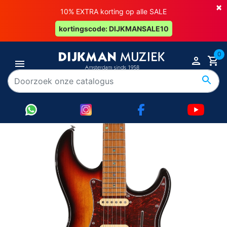
×
10% EXTRA korting op alle SALE
kortingscode: DIJKMANSALE10
0