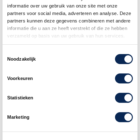
informatie over uw gebruik van onze site met onze
partners voor social media, adverteren en analyse. Deze
partners kunnen deze gegevens combineren met andere
Sire Larry Carlton S7V 3TS, 3Tone
informatie die u aan ze heeft verstrekt of die ze hebben
sunburst
verzameld op basis van uw gebruik van hun services.
In samenwerking met gitarist legende Larry
Toestemmingsselectie
Carlton is de gitaarlijn van Sire ontstaan!
Noodzakelijk
electrische gitaar, S Vintage style, elzen body,
3-tone sunburst
Voorkeuren
De S7 series is een S-model elektrische gitaar in
vintage stijl met een traditioneel ontwerp en
Statistieken
geluid.De Sire S7 heeft een toets met afronding
en een satijnen halsafwerking voor een betere
Marketing
speelervaring.
Kenmerken van de Sire S7 Larry
Carlton op een rij;