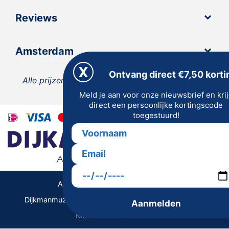
Reviews
Amsterdam
Ontvang direct €7,50 korti
Alle prijzen zijn inclusief 21% BTW, tenzij anders
Meld je aan voor onze nieuwsbrief en kri
vermeld.
direct een persoonlijke kortingscode
toegestuurd!
Algemene Voorwaarden | Privacy
Dijkmanmuziek 2026 © | Alle rechten voorbehouden
Aanmelden
Realisatie De Websmid