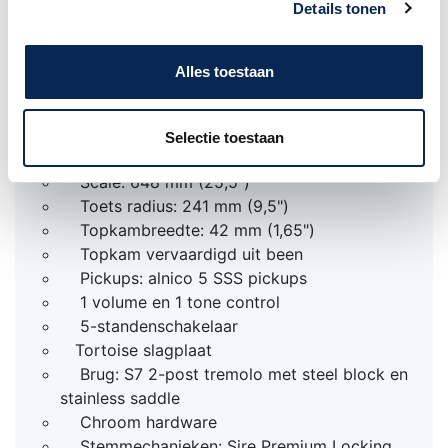
Details tonen
Body: elzenhout
Gevlamde esdoorn top
Alles toestaan
Geschroefde hals: geroosterde esdoorn
Toets: geroosterde esdoorn
Abalone Dots toets inleg
Selectie toestaan
22 Medium Jumbo frets
Scale: 648 mm (25,5")
Toets radius: 241 mm (9,5")
Topkambreedte: 42 mm (1,65")
Topkam vervaardigd uit been
Pickups: alnico 5 SSS pickups
1 volume en 1 tone control
5-standenschakelaar
Tortoise slagplaat
Brug: S7 2-post tremolo met steel block en
stainless saddle
Chroom hardware
Stemmechanieken: Sire Premium Locking