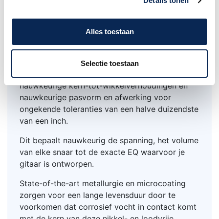
Details tonen
wat anderen niet kunnen, om de exacte
spanning op elke afzonderlijke snaar te leggen
om de juiste downloaddruk te creëren.
Alles toestaan
Deze berekende spanningen bepalen het
optimale relatieve volume tussen snaren, of EQ,
Selectie toestaan
voor uw instrument. Santa Cruz snaren vereisen
nauwkeurige kern-tot-wikkelverhoudingen en
nauwkeurige pasvorm en afwerking voor
ongekende toleranties van een halve duizendste
van een inch.
Dit bepaalt nauwkeurig de spanning, het volume
van elke snaar tot de exacte EQ waarvoor je
gitaar is ontworpen.
State-of-the-art metallurgie en microcoating
zorgen voor een lange levensduur door te
voorkomen dat corrosief vocht in contact komt
met de kern van deze nikkel- en loodvrije