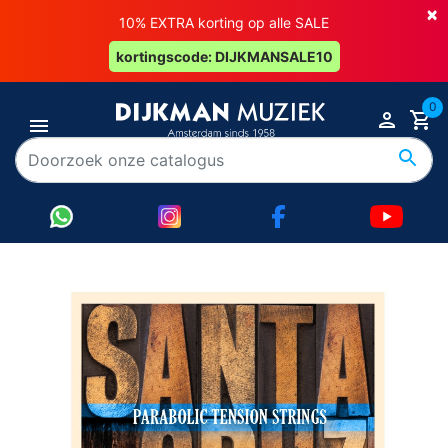
×
10% EXTRA korting op alle SALE
kortingscode: DIJKMANSALE10
0