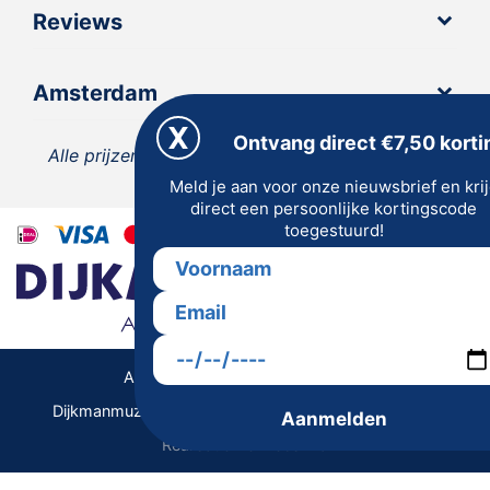
Reviews
Amsterdam
Ontvang direct €7,50 korti
Alle prijzen zijn inclusief 21% BTW, tenzij anders
Meld je aan voor onze nieuwsbrief en kri
vermeld.
direct een persoonlijke kortingscode
toegestuurd!
Algemene Voorwaarden | Privacy
Dijkmanmuziek 2026 © | Alle rechten voorbehouden
Aanmelden
Realisatie De Websmid