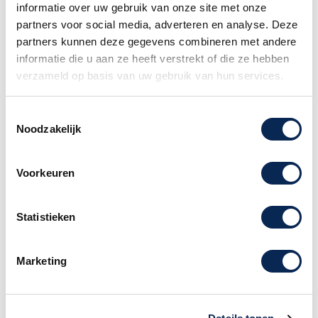
snaar apart. Zo ontstaat er een snarenset voor
informatie over uw gebruik van onze site met onze
elk bepaalt 'model' gitaar. De 'kern' van de
partners voor social media, adverteren en analyse. Deze
snaar maakt het verschil.
partners kunnen deze gegevens combineren met andere
informatie die u aan ze heeft verstrekt of die ze hebben
Nieuw ontwikkelde snaren door
verzameld op basis van uw gebruik van hun services.
Santa Cruz Guitar Company
Als het om snaren gaat, draait het allemaal om
Toestemmingsselectie
Noodzakelijk
spanning. Terwijl gauge gewoon de meting van
de diameter van de snaar is, bepaalt de
spanning van een snaar het relatieve volume ten
Voorkeuren
opzichte van de andere snaren (EQ). De
snaarspanning wordt bepaald door de
verhouding tussen kern en wikkel, die sterk kan
Statistieken
variëren tussen fabrikanten. Dit kan leiden tot
verschillen van meerdere soorten spanningen
Marketing
tussen merken en een onlogische EQ binnen een
bepaalde set.
Santa Cruz snaren zijn ontworpen om te doen