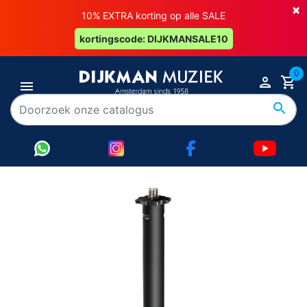
×
10% EXTRA korting op alle SALE
kortingscode: DIJKMANSALE10
0