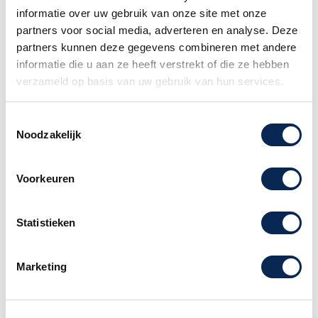
postpunt namelijk niet geaccepteerd.
informatie over uw gebruik van onze site met onze
Familiebedrijf sinds 1958
partners voor social media, adverteren en analyse. Deze
partners kunnen deze gegevens combineren met andere
informatie die u aan ze heeft verstrekt of die ze hebben
verzameld op basis van uw gebruik van hun services.
Dit Adam hall S8BB tafel microfoon statief is
uitgevoerd met
Toestemmingsselectie
Noodzakelijk
een degelijke gietijzeren afschroefbare
bodemplaat.
Voorkeuren
De bodemplaat is voorzien van
geluidsisolerende rubber voetjes en heeft een
3/8 schroefaansluiting.
Statistieken
Wordt geleverd in doosje exclusief
de afgebeelde microfoon(klem).
Marketing
Stable microphone stand with base plate made
of cast steel.