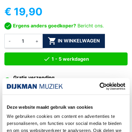
€ 19,90
Ergens anders goedkoper?
Bericht ons.

IN WINKELWAGEN
-
+

1 - 5 werkdagen
Gratis verzending
Vanaf €75
Exacte levertijd weten?
Bel naar de winkel! 020-6265611
Deze website maakt gebruik van cookies
Het kiezen van een
DHL service punt is niet
We gebruiken cookies om content en advertenties te
mogelijk wanneer uw bestelling een piano of
personaliseren, om functies voor social media te bieden
gitaar
bevat. Dit formaat pakket wordt door het
en om ons websiteverkeer te analyseren. Ook delen we