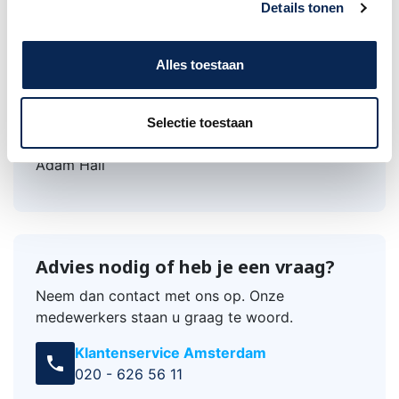
Details tonen
The round base is equipped with rubber feet for
soundproofing. The tripod tube can be
unscrewed and has a 3/8" thread.
Alles toestaan
Selectie toestaan
Merk
Adam Hall
Advies nodig of heb je een vraag?
Neem dan contact met ons op. Onze
medewerkers staan u graag te woord.
Klantenservice Amsterdam
call
020 - 626 56 11