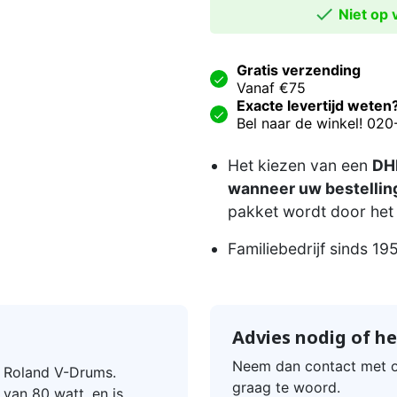

Niet op v
Gratis verzending
Vanaf €75
Exacte levertijd weten
Bel naar de winkel! 02
Het kiezen van een
DHL
wanneer uw bestelling
pakket wordt door het 
Familiebedrijf sinds 19
Advies nodig of he
Neem dan contact met o
r Roland V-Drums.
graag te woord.
van 80 watt, en is