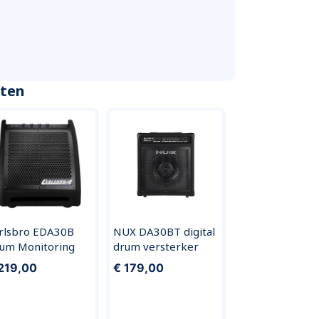
cten
rlsbro EDA30B
NUX DA30BT digital
um Monitoring
drum versterker
219,00
€ 179,00