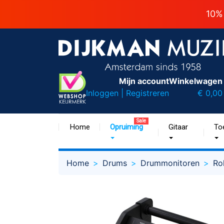
10%
Mijn account
Winkelwagen
Inloggen | Registreren
€ 0,00
Sale
Home
Opruiming
Gitaar
To
Home
Drums
Drummonitoren
Ro