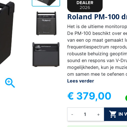
Roland PM-100 
Het is de ultieme monitoro
De PM-100 beschikt over ee
van een op maat gemaakt lu
frequentiespectrum reprodu
robuuste behuizing geoptim
sound en respons van V-Dru
mogelijkheden, kun je muzie
om samen mee te oefenen of

Lees verder
€ 379,00

IN
-
+