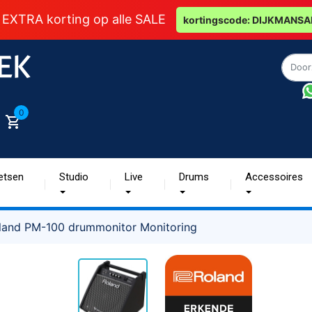
 EXTRA korting op alle SALE
kortingscode: DIJKMANSA
0
etsen
Studio
Live
Drums
Accessoires
land PM-100 drummonitor Monitoring