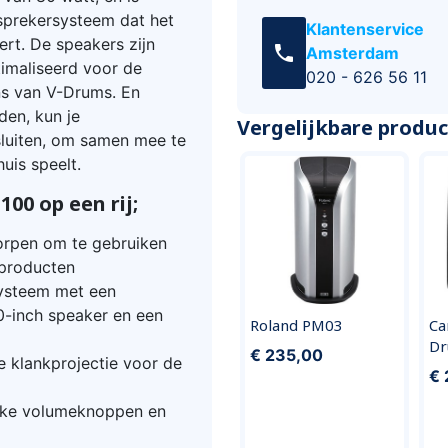
sprekersysteem dat het
Klantenservice
rt. De speakers zijn
call
Amsterdam
imaliseerd voor de
020 - 626 56 11
s van V-Drums. En
den, kun je
Vergelijkbare produ
sluiten, om samen mee te
uis speelt.
00 op een rij;
worpen om te gebruiken
eproducten
systeem met een
-inch speaker en een
Roland PM03
Ca
Dr
€ 235,00
e klankprojectie voor de
€ 
ijke volumeknoppen en