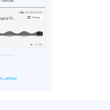
 ruimte.
Jacob’s Piano
x_series/