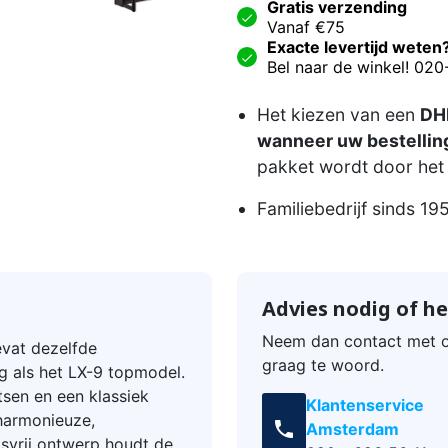
Gratis verzending
Vanaf €75
Exacte levertijd weten
Bel naar de winkel! 02
Het kiezen van een
DHL
wanneer uw bestelling
pakket wordt door het 
Familiebedrijf sinds 19
Advies nodig of he
Neem dan contact met o
evat dezelfde
graag te woord.
 als het LX-9 topmodel.
tsen en een klassiek
Klantenservice
harmonieuze,
call
Amsterdam
svrij ontwerp houdt de