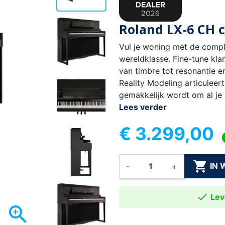
Roland LX-6 CH c
Vul je woning met de compl
wereldklasse. Fine-tune kla
van timbre tot resonantie 
Reality Modeling articuleer
gemakkelijk wordt om al je
Lees verder
€ 3.299,00

IN
-
+

Leve
