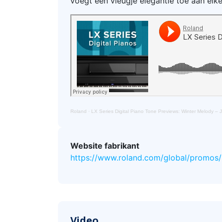
voegt een vleugje elegantie toe aan elke
Roland
·
LX Series Digital Piano Tone Previews: Winter Melody – 
Website fabrikant
https://www.roland.com/global/promos/l
Video