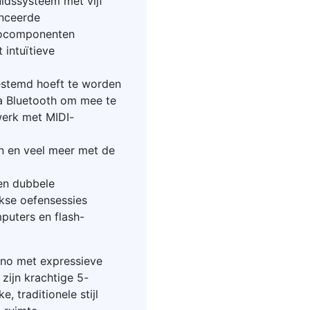
uidssysteem met vijf
anceerde
diocomponenten
 intuïtieve
stemd hoeft te worden
ia Bluetooth om mee te
werk met MIDI-
en en veel meer met de
en dubbele
jkse oefensessies
puters en flash-
ano met expressieve
zijn krachtige 5-
, traditionele stijl