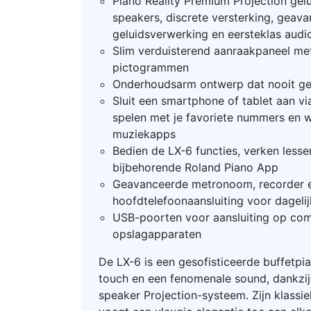
Piano Reality Premium Projection gel
speakers, discrete versterking, geav
geluidsverwerking en eersteklas au
Slim verduisterend aanraakpaneel met
pictogrammen
Onderhoudsarm ontwerp dat nooit ge
Sluit een smartphone of tablet aan v
spelen met je favoriete nummers en 
muziekapps
Bedien de LX-6 functies, verken less
bijbehorende Roland Piano App
Geavanceerde metronoom, recorder 
hoofdtelefoonaansluiting voor dageli
USB-poorten voor aansluiting op com
opslagapparaten
De LX-6 is een gesofisticeerde buffetpi
touch en een fenomenale sound, dankzij 
speaker Projection-systeem. Zijn klassieke