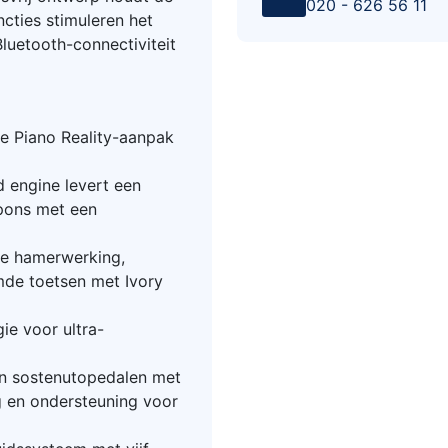
020 - 626 56 11
cties stimuleren het
Bluetooth-connectiviteit
 Piano Reality-aanpak
 engine levert een
spons met een
ve hamerwerking,
de toetsen met Ivory
ie voor ultra-
en sostenutopedalen met
g en ondersteuning voor