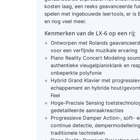
kosten laag, een reeks geavanceerde fun
spelen met ingebouwde leertools, er is 
en nog veel meer.
Kenmerken van de LX-6 op een rij;
Ontworpen met Rolands geavanceerde
voor een verfijnde muzikale ervaring
Piano Reality Concert Modeling sound
authentieke vleugelpianoklank en re
onbeperkte polyfonie
Hybrid Grand Klavier met progressie
echappement en hybride hout/gevorm
Feel
Hoge-Precisie Sensing toetstechnolog
gedetailleerde aanraakreacties
Progressieve Damper Action-, soft- 
continue detectie, dempermodellerin
traditionele technieken