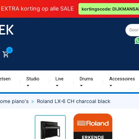
 EXTRA korting op alle SALE
kortingscode: DIJKMANSA
0
etsen
Studio
Live
Drums
Accessoires
ome piano's
Roland LX-6 CH charcoal black