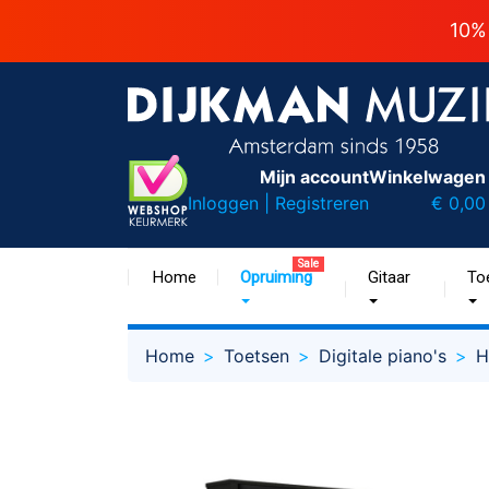
10%
Mijn account
Winkelwagen
Inloggen | Registreren
€ 0,00
Sale
Home
Opruiming
Gitaar
To
Home
Toetsen
Digitale piano's
H