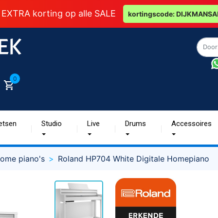
 EXTRA korting op alle SALE
kortingscode: DIJKMANSA
0
etsen
Studio
Live
Drums
Accessoires
ome piano's
Roland HP704 White Digitale Homepiano