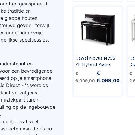
houdt en geïnspireerd
ke traditie en
e gladde houten
trouwd gevoel, terwijl
en onderhoudsvrije
gelijkse speelsessies.
s
Kawai Novus NV5S
Ka
ondersteunt en
PE Hybrid Piano
Di
, voor een bevredigende
€
€
€
leerd op je smartphone,
6.099,00
6.099,00
2.
c Direct - 's werelds
e kunt vervolgens
muziekpartituren,
vulling op de ingebouwde
.
trument bevat veel
saspecten van de piano