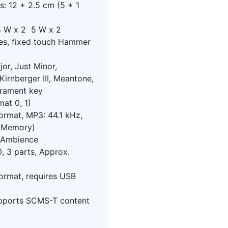
: 12 + 2.5 cm (5 + 1
25 W x 2 5 W x 2
pes, fixed touch Hammer
jor, Just Minor,
 Kirnberger III, Meantone,
erament key
at 0, 1)
format, MP3: 44.1 kHz,
h Memory)
 Ambience
, 3 parts, Approx.
format, requires USB
Supports SCMS-T content