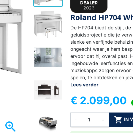
Roland HP704 Wh
De HP704 biedt de stijl, de
geluidsprojectie die je ver
slanke en verfijnde behuizi
ongeacht waar je hem bespe
ervoor dat hij overal past.
ingebouwde leerfuncties en
muziekapps zorgen ervoor da
spelen, te ontdekken en jeze
Lees verder
€ 2.099,00

IN
-
+
