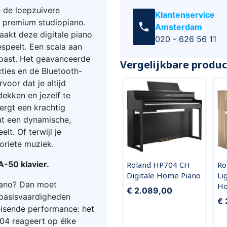
n de loepzuivere
Klantenservice
n premium studiopiano.
call
Amsterdam
aakt deze digitale piano
020 - 626 56 11
speelt. Een scala aan
 past. Het geavanceerde
Vergelijkbare produ
ties en de Bluetooth-
oor dat je altijd
dekken en jezelf te
ergt een krachtig
at een dynamische,
elt. Of terwijl je
oriete muziek.
A-50 klavier.
Roland HP704 CH
Ro
Digitale Home Piano
Li
piano? Dan moet
Ho
€ 2.089,00
nu basisvaardigheden
€ 
leisende performance: het
04 reageert op élke