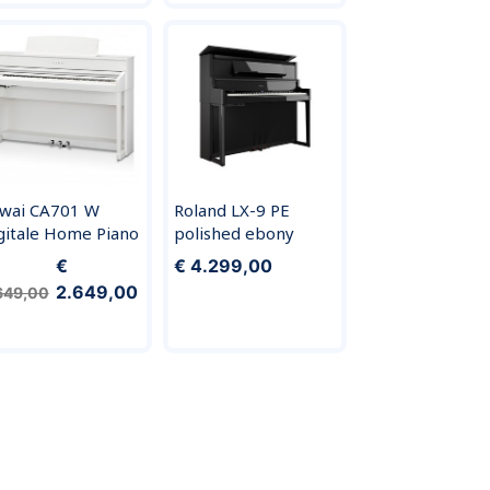
wai CA701 W
Roland LX-9 PE
gitale Home Piano
polished ebony
€
€ 4.299,00
2.649,00
649,00