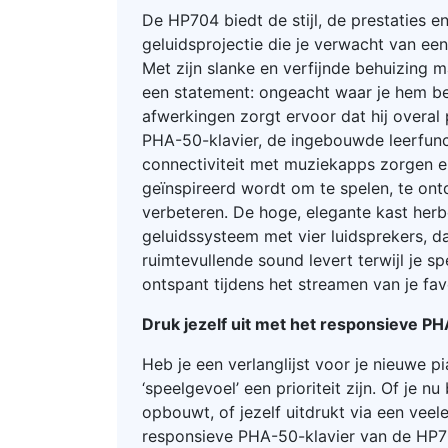
De HP704 biedt de stijl, de prestaties e
geluidsprojectie die je verwacht van ee
Met zijn slanke en verfijnde behuizing m
een statement: ongeacht waar je hem be
afwerkingen zorgt ervoor dat hij overal
PHA-50-klavier, de ingebouwde leerfunc
connectiviteit met muziekapps zorgen erv
geïnspireerd wordt om te spelen, te ont
verbeteren. De hoge, elegante kast herb
geluidssysteem met vier luidsprekers, d
ruimtevullende sound levert terwijl je spe
ontspant tijdens het streamen van je fav
Druk jezelf uit met het responsieve PH
Heb je een verlanglijst voor je nieuwe 
‘speelgevoel’ een prioriteit zijn. Of je 
opbouwt, of jezelf uitdrukt via een vee
responsieve PHA-50-klavier van de HP7