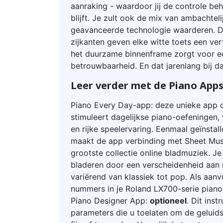
aanraking - waardoor jij de controle be
blijft. Je zult ook de mix van ambachtelij
geavanceerde technologie waarderen. D
zijkanten geven elke witte toets een ver
het duurzame binnenframe zorgt voor e
betrouwbaarheid. En dat jarenlang bij da
Leer verder met de Piano App
Piano Every Day-app: deze unieke app 
stimuleert dagelijkse piano-oefeningen
en rijke speelervaring. Eenmaal geïnstal
maakt de app verbinding met Sheet Musi
grootste collectie online bladmuziek. J
bladeren door een verscheidenheid aan 
variërend van klassiek tot pop. Als aan
nummers in je Roland LX700-serie piano
Piano Designer App:
optioneel
. Dit ins
parameters die u toelaten om de geluid