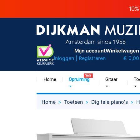
10%
Mijn account
Winkelwagen
Inloggen | Registreren
€ 0,00
Sale
Home
Opruiming
Gitaar
To
Home
Toetsen
Digitale piano's
H