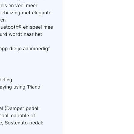
rgels en veel meer
ehuizing met elegante
gen
Bluetooth® en speel mee
urd wordt naar het
app die je aanmoedigt
eling
aying using ‘Piano’
al (Damper pedal:
edal: capable of
e, Sostenuto pedal: