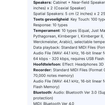
Speakers:
Cabinet + Near-field Speakers
inches) x 2 (Coaxial Speaker)
Spatial Speakers: 5 cm (2 inches) x 2 
Toets gevoeligheid
: Key Touch: 100 ty
Response: 10 types
Temperament
: 10 types (Equal, Just Ma
Pythagorean, Kirnberger I, Kirnberger II,
Werckmeister, Arabic), selectable temp
Data playback: Standard MIDI Files (Form
Audio File (WAV: 44.1 kHz, 16-bit linear 
64 kbps - 320 kbps, requires USB Flas
Hoofdtelefoon:
Effect: Headphones 3D
Recorder:
Standard MIDI Files (Format 0
70,000 notes memory)
Audio File (WAV: 44.1 kHz, 16-bit linear 
Flash Memory)
Bluetooth
: Audio: Bluetooth Ver 3.0 (
protection)
MIDI: Bluetooth Ver 4.0