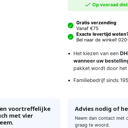

Op vooraad distr
Gratis verzending
Vanaf €75
Exacte levertijd weten
Bel naar de winkel! 02
Het kiezen van een
DHL
wanneer uw bestelling
pakket wordt door het 
Familiebedrijf sinds 19
n voortreffelijke
Advies nodig of he
ch met vier
Neem dan contact met o
teem.
graag te woord.