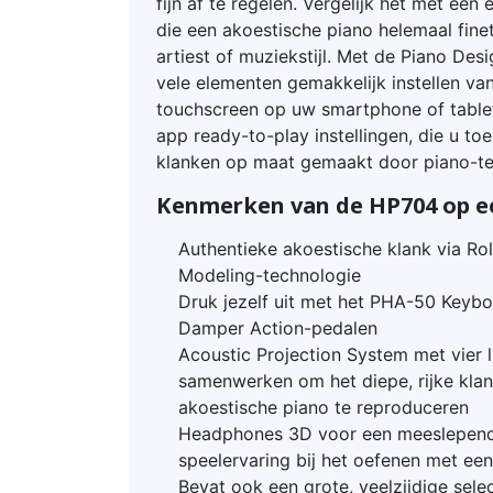
fijn af te regelen. Vergelijk het met een
die een akoestische piano helemaal fin
artiest of muziekstijl. Met de Piano Des
vele elementen gemakkelijk instellen van
touchscreen op uw smartphone of table
app ready-to-play instellingen, die u to
klanken op maat gemaakt door piano-tec
Kenmerken van de HP704 op ee
Authentieke akoestische klank via 
Modeling-technologie
Druk jezelf uit met het PHA-50 Keybo
Damper Action-pedalen
Acoustic Projection System met vier l
samenwerken om het diepe, rijke kla
akoestische piano te reproduceren
Headphones 3D voor een meeslepende
speelervaring bij het oefenen met ee
Bevat ook een grote, veelzijdige sele