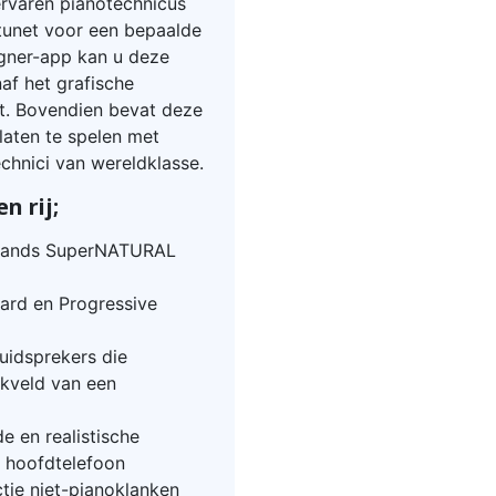
 ervaren pianotechnicus
etunet voor een bepaalde
igner-app kan u deze
af het grafische
t. Bovendien bevat deze
elaten te spelen met
hnici van wereldklasse.
n rij;
Rolands SuperNATURAL
ard en Progressive
uidsprekers die
nkveld van een
 en realistische
n hoofdtelefoon
ctie niet-pianoklanken