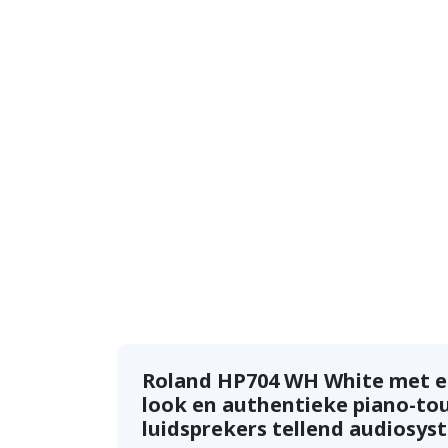
Roland HP704 WH White met ee
look en authentieke piano-tou
luidsprekers tellend audiosys