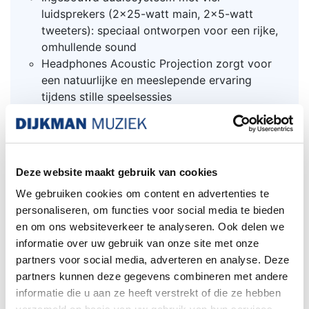
luidsprekers (2x25-watt main, 2x5-watt
tweeters): speciaal ontworpen voor een rijke,
omhullende sound
Headphones Acoustic Projection zorgt voor
een natuurlijke en meeslepende ervaring
tijdens stille speelsessies
Dubbele hoofdtelefoonaansluitingen om
naast elkaar te spelen, en voor interactie
tussen leraar en leerling
Audio- en MIDI-connectiviteit via Bluetooth
Deze website maakt gebruik van cookies
en USB
We gebruiken cookies om content en advertenties te
Microfooningang en stemeffecten
personaliseren, om functies voor social media te bieden
Aantrekkelijk design en zwarte of witte
en om ons websiteverkeer te analyseren. Ook delen we
afwerkingen die passen bij je interieur
informatie over uw gebruik van onze site met onze
Optionele statieven en driepedaals units
partners voor social media, adverteren en analyse. Deze
beschikbaar voor een rechtopstaande
partners kunnen deze gegevens combineren met andere
configuratie (KSC-90, KPD-90) of draagbaar
informatie die u aan ze heeft verstrekt of die ze hebben
gebruik (KS-20X, RPU-3)