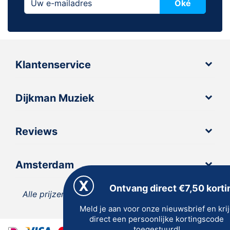
Oké
Klantenservice
Dijkman Muziek
Reviews
Amsterdam
Ontvang direct €7,50 korti
Alle prijzen zijn inclusief 21% BTW, tenzij anders
Meld je aan voor onze nieuwsbrief en kri
vermeld.
direct een persoonlijke kortingscode
toegestuurd!