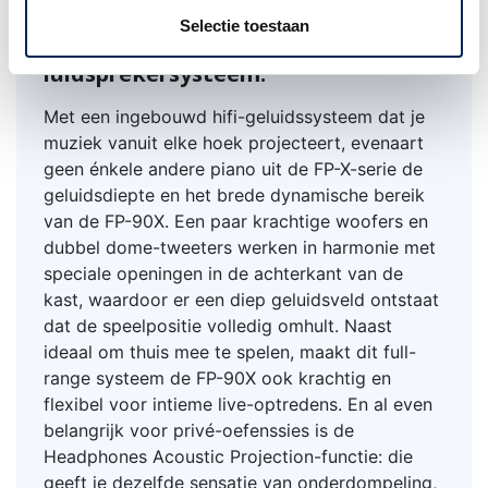
Dompel je onder in immersief
Selectie toestaan
geluid: met het krachtige vier-
luidsprekersysteem.
Met een ingebouwd hifi-geluidssysteem dat je
muziek vanuit elke hoek projecteert, evenaart
geen énkele andere piano uit de FP-X-serie de
geluidsdiepte en het brede dynamische bereik
van de FP-90X. Een paar krachtige woofers en
dubbel dome-tweeters werken in harmonie met
speciale openingen in de achterkant van de
kast, waardoor er een diep geluidsveld ontstaat
dat de speelpositie volledig omhult. Naast
ideaal om thuis mee te spelen, maakt dit full-
range systeem de FP-90X ook krachtig en
flexibel voor intieme live-optredens. En al even
belangrijk voor privé-oefenssies is de
Headphones Acoustic Projection-functie: die
geeft je dezelfde sensatie van onderdompeling,