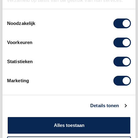
verzameld op basis van uw gebruik van hun services.
Terwijl alle piano's uit de FP-X-serie een zeer
authentieke klank hebben, gaat de FP-90X
Toestemmingsselectie
verder dan dat. De Roland PureAcoustic Piano
Noodzakelijk
Modeling sound engine geeft élk aspect van de
rijke, resonerende klank van een akoestische
Voorkeuren
vleugel weer: met een verbazingwekkende
nauwkeurigheid. Kies uit elegante Concert- en
dynamische Stage-piano's, via acht kant-en-
Statistieken
klare variaties. Duik dan dieper met de
ingebouwde Piano Designer en personaliseer de
sound als een pianotechnicus, via een reeks
Marketing
eenvoudig aan te passen parameters. En met
My Stage en PureAcoustic Ambience kun je je
direct onderdompelen in een verscheidenheid
Details tonen
aan realistische omgevingen: van studio's tot
concertzalen. De pianoklanken van de FP-90X
zijn bijna oneindig, en zijn stuk voor stuk de
Alles toestaan
beste in hun klasse.