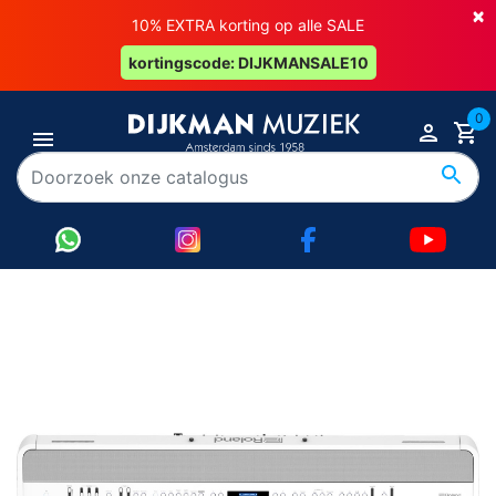
×
10% EXTRA korting op alle SALE
kortingscode: DIJKMANSALE10
0