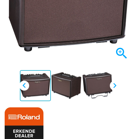


