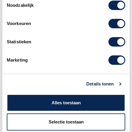
Noodzakelijk
Beide kanalen zijn voorzien van regelaars voor
het volume, de toonregeling en het
choruseffect. Het MIC/Line-kanaal is uitgerust
Voorkeuren
met XLR- en 1/4”-ingangen. Verder is er een
AUX-ingang (stereo) voor een MP3/CD-speler
om te oefenen of voor het spelen met een
Statistieken
opgenomen begeleiding. Het algemene volume,
het galm- en het “ambience”-effect evenals de
Marketing
anti-feedbackfunctie kunnen eveneens naar
wens worden ingesteld.
Phrase looper
Details tonen
De phrase-looper van de AC-33 kun je
gebruiken voor het opnemen van “loops” van je
Alles toestaan
gitaar-riffs en/of via de AUX-ingang ontvangen
signalen. Je “loops” kunnen tot 40 seconden
lang zijn, zodat je wel heel indrukwekkende
Selectie toestaan
“sound-on-sound”-performances in elkaar kunt