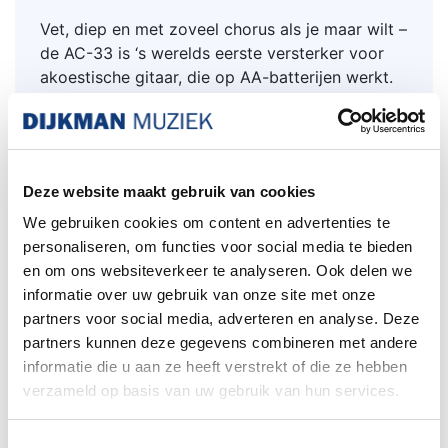
Vet, diep en met zoveel chorus als je maar wilt –
de AC-33 is ‘s werelds eerste versterker voor
akoestische gitaar, die op AA-batterijen werkt.
Logisch dus dat de AC-33 voor mobiele
toepassingen bedoeld is. Maar krachtig is hij
ook – en stereo. En voorzien van een gitaar- en
een MIC/Line-kanaal, perfect afgestemde
Deze website maakt gebruik van cookies
effecten, antifeedback en een phrase-looper. Je
kunt hem gewoon overal gebruiken. Dankzij de
We gebruiken cookies om content en advertenties te
batterijvoeding van de AC-33 kun je je muziek
personaliseren, om functies voor social media te bieden
overal ten gehore brengen; op straat, in het bos
en om ons websiteverkeer te analyseren. Ook delen we
etc.
informatie over uw gebruik van onze site met onze
partners voor social media, adverteren en analyse. Deze
Twee kanalen
partners kunnen deze gegevens combineren met andere
informatie die u aan ze heeft verstrekt of die ze hebben
De AC-33 heeft twee kanalen: gitaar en
verzameld op basis van uw gebruik van hun services.
MIC/Line. Sluit je akoestische gitaar en je
microfoon (of een instrument met lijnniveau)
aan en stel de sound van beide optimaal in.
Toestemmingsselectie