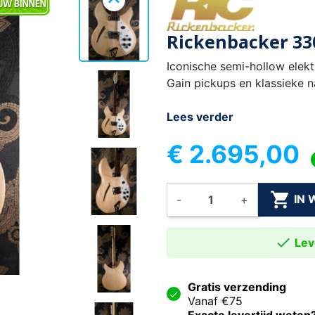

Rickenbacker 33
Iconische semi-hollow elekt
Gain pickups en klassieke n
Lees verder
€ 2.695,00

IN
-
+

Leve
Gratis verzending
Vanaf €75
Exacte levertijd weten