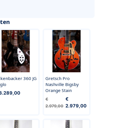
cten
ckenbacker 360 JG
Gretsch Pro
tglo
Nashville Bigsby
Orange Stain
3.289,00
€
€
2.979,00
2.979,00