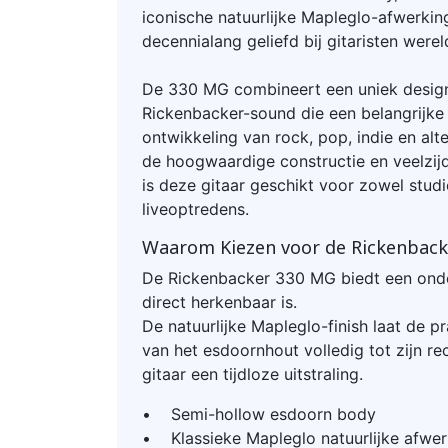
iconische natuurlijke Mapleglo-afwerking
decennialang geliefd bij gitaristen werel
De 330 MG combineert een uniek desi
Rickenbacker-sound die een belangrijke 
ontwikkeling van rock, pop, indie en alt
de hoogwaardige constructie en veelzij
is deze gitaar geschikt voor zowel stu
liveoptredens.
Waarom Kiezen voor de Rickenbac
De Rickenbacker 330 MG biedt een onde
direct herkenbaar is.
De natuurlijke Mapleglo-finish laat de p
van het esdoornhout volledig tot zijn r
gitaar een tijdloze uitstraling.
• Semi-hollow esdoorn body
• Klassieke Mapleglo natuurlijke afwer