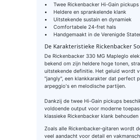
• Twee Rickenbacker Hi-Gain pickups
• Heldere en sprankelende klank
• Uitstekende sustain en dynamiek
• Comfortabele 24-fret hals
• Handgemaakt in de Verenigde State
De Karakteristieke Rickenbacker S
De Rickenbacker 330 MG Mapleglo elektr
bekend om zijn heldere hoge tonen, stra
uitstekende definitie. Het geluid wordt
"jangly", een klankkarakter dat perfect 
arpeggio's en melodische partijen.
Dankzij de twee Hi-Gain pickups besch
voldoende output voor moderne toepassi
klassieke Rickenbacker klank behouden bl
Zoals alle Rickenbacker-gitaren word
veel aandacht voor detail en vakmansc