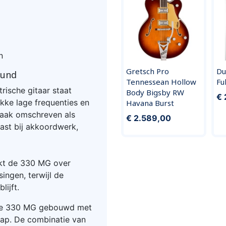
n
Gretsch Pro
Du
ound
Tennessean Hollow
Fu
ische gitaar staat
Body Bigsby RW
€ 
kke lage frequenties en
Havana Burst
 vaak omschreven als
€ 2.589,00
past bij akkoordwerk,
ikt de 330 MG over
ngen, terwijl de
ijft.
t de 330 MG gebouwd met
hap. De combinatie van