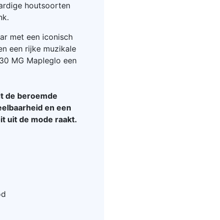
ardige houtsoorten
nk.
aar met een iconisch
en een rijke muzikale
330 MG Mapleglo een
edt de beroemde
peelbaarheid en een
it uit de mode raakt.
od