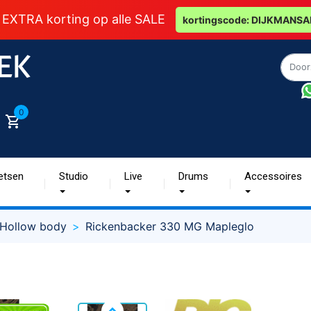
 EXTRA korting op alle SALE
kortingscode: DIJKMANSA
0
etsen
Studio
Live
Drums
Accessoires
Hollow body
Rickenbacker 330 MG Mapleglo