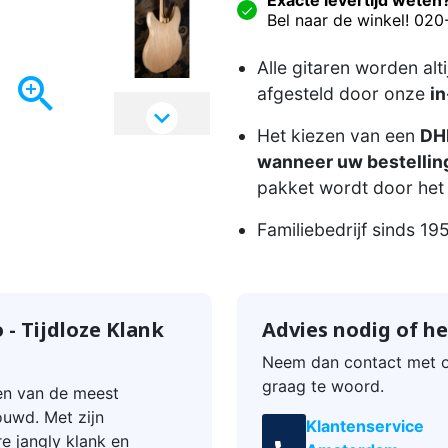
Bel naar de winkel! 02
Alle gitaren worden alt

afgesteld door onze
in

Het kiezen van een
DHL
wanneer uw bestelling
pakket wordt door het 
Familiebedrijf sinds 19
- Tijdloze Klank
Advies nodig of he
Neem dan contact met o
graag te woord.
en van de meest
ouwd. Met zijn
Klantenservice
e jangly klank en