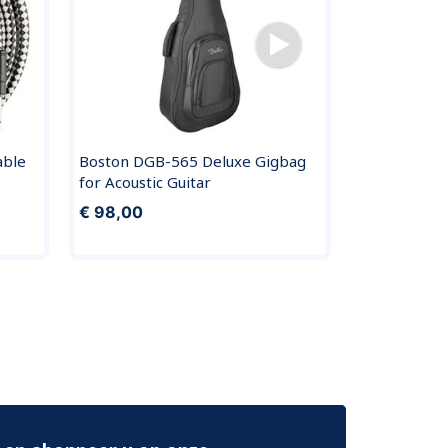
able
Boston DGB-565 Deluxe Gigbag
Fender Tom
for Acoustic Guitar
Stars Instru
Yellow 5.5m
€ 98,00
€ 35,00