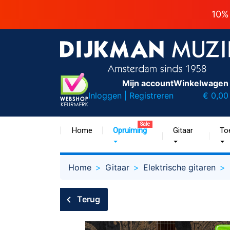
10%
Mijn account
Winkelwagen
Inloggen | Registreren
€ 0,00
Sale
Home
Opruiming
Gitaar
To
Home
Gitaar
Elektrische gitaren
Terug