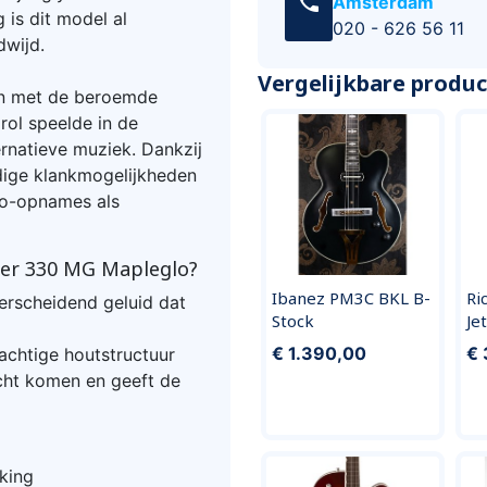
call
Amsterdam
 is dit model al
020 - 626 56 11
dwijd.
Vergelijkbare produ
gn met de beroemde
rol speelde in de
ernatieve muziek. Dankzij
dige klankmogelijkheden
dio-opnames als
ker 330 MG Mapleglo?
Ibanez PM3C BKL B-
Ri
rscheidend geluid dat
Stock
Je
€ 1.390,00
€ 
rachtige houtstructuur
echt komen en geeft de
king