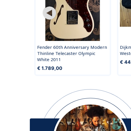
aster
Fender 60th Anniversary Modern
Dijk
bel 6m
Thinline Telecaster Olympic
West
White 2011
€ 44
€ 1.789,00