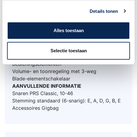
Stemmechanieken: PRS Design Tuners met
Details tonen
vleugelknoppen
Hardware: Nikkel
Topkam: PRS
Alles toestaan
Truss Rod Cover: "NF" 53"
ELEKTRONICA
Treble-element PRS Narrowfield DD "S" Treble
Selectie toestaan
Bas-element PRS Narrowfield DD "S" Bas
Bedieningselementen
Volume- en toonregeling met 3-weg
Blade-elementschakelaar
AANVULLENDE INFORMATIE
Snaren PRS Classic, 10-46
Stemming standaard (6-snarig): E, A, D, G, B, E
Accessoires Gigbag