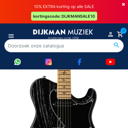
×
10% EXTRA korting op alle SALE
kortingscode: DIJKMANSALE10
0