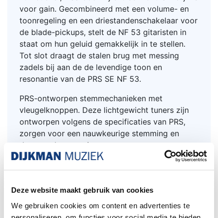
voor gain. Gecombineerd met een volume- en
toonregeling en een driestandenschakelaar voor
de blade-pickups, stelt de NF 53 gitaristen in
staat om hun geluid gemakkelijk in te stellen.
Tot slot draagt de stalen brug met messing
zadels bij aan de de levendige toon en
resonantie van de PRS SE NF 53.
PRS-ontworpen stemmechanieken met
vleugelknoppen. Deze lichtgewicht tuners zijn
ontworpen volgens de specificaties van PRS,
zorgen voor een nauwkeurige stemming en
dempen de toon niet.
"Deep Dish"-pickups die volle,
gearticuleerde bassen en muzikale hoge
tonen leveren zonder 'Hum'.
Deze website maakt gebruik van cookies
Bodyconstructie: Solidbody
We gebruiken cookies om content en advertenties te
Body: Hout: Swamp Ash
personaliseren, om functies voor social media te bieden