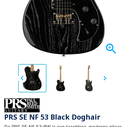



PRS SE NF 53 Black Doghair
De PRS SE NF 53-BW is een krachtige, moderne gitaar