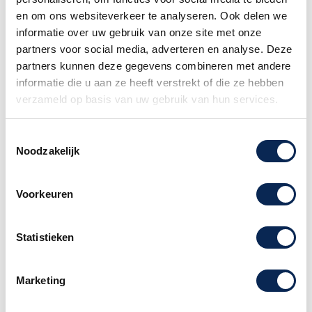
Bovenblad: Carve Flat Top
en om ons websiteverkeer te analyseren. Ook delen we
HALS
informatie over uw gebruik van onze site met onze
Aantal frets: 22
partners voor social media, adverteren en analyse. Deze
Scalelengte: 25,5 inch
partners kunnen deze gegevens combineren met andere
Hals: Hout: Esdoorn
informatie die u aan ze heeft verstrekt of die ze hebben
Halsconstructie: Scarve
verzameld op basis van uw gebruik van hun services.
Truss Rod: PRS Double-Acting
Halsvorm: NF 53
Toestemmingsselectie
Halsdiepte bij de 1/2 fret: 7/8 inch
Noodzakelijk
Halsdiepte bij de 12 1/2 fret: 3 1/32 inch
Halsbreedte bij de topkam: 1 41/64 inch
Halsbreedte bij de body: 2 7/32 inch
Voorkeuren
Toets: Hout: Esdoorn
Toetsradius: 10 inch
Statistieken
Toetsinleg: Birds
Headstocklogo: Signature "SE"
HALS/BODY MONTAGE:
Marketing
NBA-type: Bolt-On
HARDWARE: Brug: PRS Plate Style, Staal