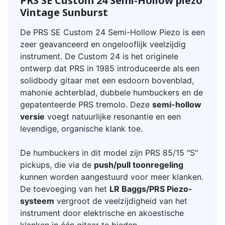
PRS SE Custom 24 Semi-Hollow piezo
Vintage Sunburst
De PRS SE Custom 24 Semi-Hollow Piezo is een
zeer geavanceerd en ongelooflijk veelzijdig
instrument. De Custom 24 is het originele
ontwerp dat PRS in 1985 introduceerde als een
solidbody gitaar met een esdoorn bovenblad,
mahonie achterblad, dubbele humbuckers en de
gepatenteerde PRS tremolo. Deze
semi-hollow
versie
voegt natuurlijke resonantie en een
levendige, organische klank toe.
De humbuckers in dit model zijn PRS 85/15 "S"
pickups, die via de
push/pull toonregeling
kunnen worden aangestuurd voor meer klanken.
De toevoeging van het
LR Baggs/PRS Piezo-
systeem
vergroot de veelzijdigheid van het
instrument door elektrische en akoestische
klanken in één gitaar te bieden.