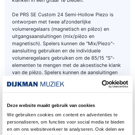
De PRS SE Custom 24 Semi-Hollow Piezo is
ontworpen met twee afzonderlijke
volumeregelaars (magnetisch en piëzo) en
uitgangsaansluitingen (mix/piëzo en
magnetisch). Spelers kunnen de "Mix/Piezo"-
aansluiting gebruiken en de individuele
volumeregelaars gebruiken om de 85/15 "S"-
elementen te mengen met de akoestische klank
van de piëzo. Spelers kunnen de aansluitingen
ook afzonderlijk gebruiken, zodat de gitaar
magnetische elementen op een versterker kan
aansluiten en de piëzo via een akoestische
versterker of DI in het klankbord kan laten
Deze website maakt gebruik van cookies
lopen. Bij gebruik van de magnetische
We gebruiken cookies om content en advertenties te
uitgangsaansluiting geïsoleerd, wordt de
personaliseren, om functies voor social media te bieden
piëzobatterij volledig omzeild, wat als een
en om ons websiteverkeer te analyseren. Ook delen we
veiligheidsmaatregel fungeert (in dit scenario