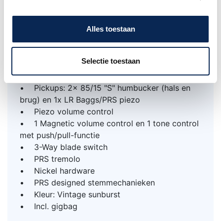
mm / 12. fret: 23 mm
• Matching headstock
• Binding op body, hals en kopplaat
Alles toestaan
• Toets radius: 254 mm (10")
• Scale: 635 mm (25")
Selectie toestaan
• Topkambreedte: 42,9 mm (1,69")
• 24 Frets
• Pickups: 2x 85/15 "S" humbucker (hals en
brug) en 1x LR Baggs/PRS piezo
• Piezo volume control
• 1 Magnetic volume control en 1 tone control
met push/pull-functie
• 3-Way blade switch
• PRS tremolo
• Nickel hardware
• PRS designed stemmechanieken
• Kleur: Vintage sunburst
• Incl. gigbag