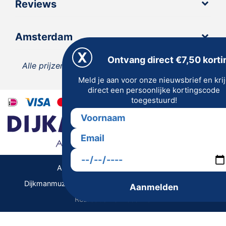
Reviews
Amsterdam
Ontvang direct €7,50 korti
Alle prijzen zijn inclusief 21% BTW, tenzij anders
Meld je aan voor onze nieuwsbrief en kri
vermeld.
direct een persoonlijke kortingscode
toegestuurd!
Algemene Voorwaarden | Privacy
Dijkmanmuziek 2026 © | Alle rechten voorbehouden
Aanmelden
Realisatie De Websmid