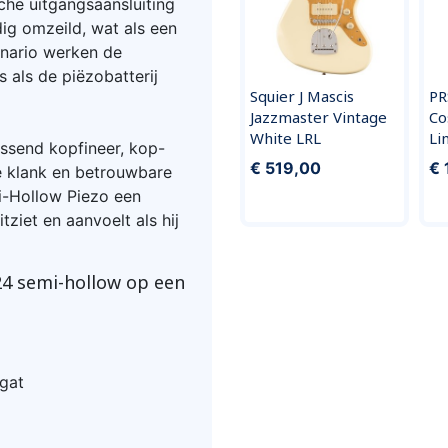
che uitgangsaansluiting
dig omzeild, wat als een
enario werken de
 als de piëzobatterij
Squier J Mascis
PR
Jazzmaster Vintage
Co
White LRL
Li
assend kopfineer, kop-
€ 519,00
€ 
e klank en betrouwbare
i-Hollow Piezo een
ziet en aanvoelt als hij
4 semi-hollow op een
gat