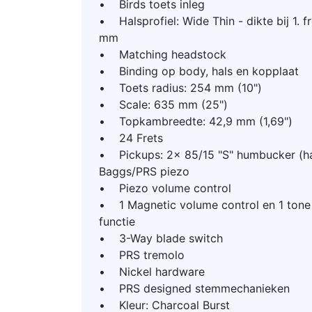
• Birds toets inleg
• Halsprofiel: Wide Thin - dikte bij 1. fr
mm
• Matching headstock
• Binding op body, hals en kopplaat
• Toets radius: 254 mm (10")
• Scale: 635 mm (25")
• Topkambreedte: 42,9 mm (1,69")
• 24 Frets
• Pickups: 2x 85/15 "S" humbucker (ha
Baggs/PRS piezo
• Piezo volume control
• 1 Magnetic volume control en 1 tone 
functie
• 3-Way blade switch
• PRS tremolo
• Nickel hardware
• PRS designed stemmechanieken
• Kleur: Charcoal Burst