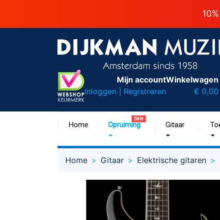
10%
Mijn account
Winkelwagen
Inloggen | Registreren
€ 0,00
Sale
Home
Opruiming
Gitaar
To
Home
Gitaar
Elektrische gitaren