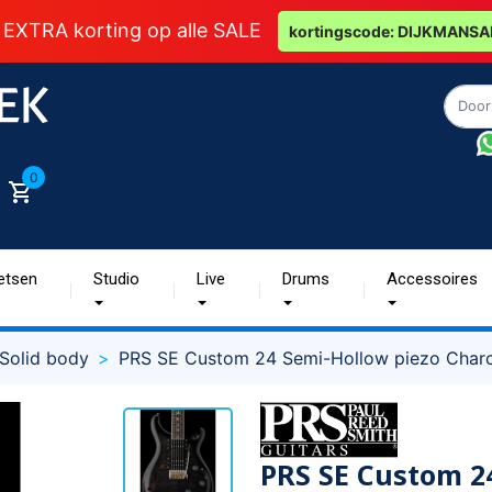
 EXTRA korting op alle SALE
kortingscode: DIJKMANSA
0
etsen
Studio
Live
Drums
Accessoires
Solid body
PRS SE Custom 24 Semi-Hollow piezo Charc
PRS SE Custom 2