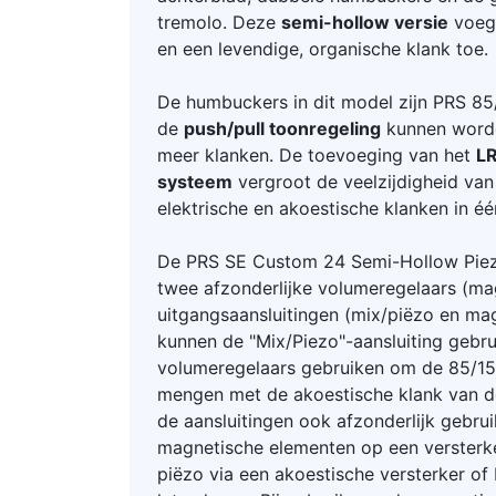
tremolo. Deze
semi-hollow versie
voegt
en een levendige, organische klank toe.
De humbuckers in dit model zijn PRS 85/
de
push/pull toonregeling
kunnen worde
meer klanken. De toevoeging van het
LR
systeem
vergroot de veelzijdigheid van
elektrische en akoestische klanken in éé
De PRS SE Custom 24 Semi-Hollow Piez
twee afzonderlijke volumeregelaars (ma
uitgangsaansluitingen (mix/piëzo en mag
kunnen de "Mix/Piezo"-aansluiting gebru
volumeregelaars gebruiken om de 85/15
mengen met de akoestische klank van d
de aansluitingen ook afzonderlijk gebrui
magnetische elementen op een versterke
piëzo via een akoestische versterker of 