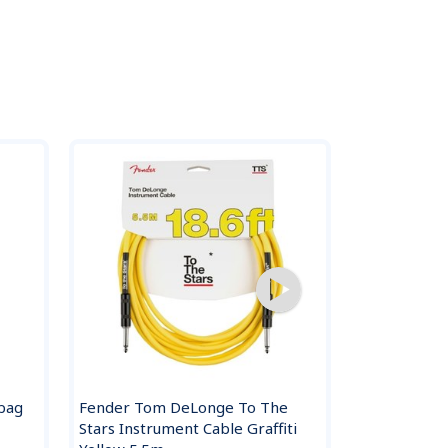
bag
Fender Tom DeLonge To The
EBS PCF-DL1
Stars Instrument Cable Graffiti
kabel