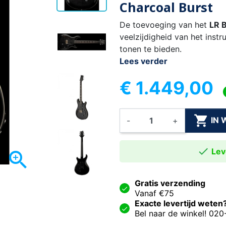
Charcoal Burst
De toevoeging van het
LR 
veelzijdigheid van het inst
tonen te bieden.
Lees verder
€ 1.449,00

IN
-
+

Leve

Gratis verzending
Vanaf €75
Exacte levertijd weten
Bel naar de winkel! 02