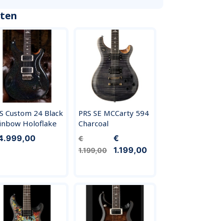
cten
S Custom 24 Black
PRS SE MCCarty 594
inbow Holoflake
Charcoal
4.999,00
€
€
1.199,00
1.199,00