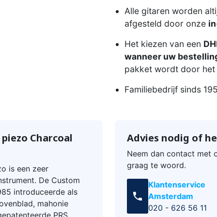
Alle gitaren worden alt
afgesteld door onze
in
Het kiezen van een
DHL
wanneer uw bestelling
pakket wordt door het 
Familiebedrijf sinds 19
 piezo Charcoal
Advies nodig of he
Neem dan contact met o
graag te woord.
o is een zeer
 instrument. De Custom
Klantenservice
985 introduceerde als
call
Amsterdam
bovenblad, mahonie
020 - 626 56 11
gepatenteerde PRS