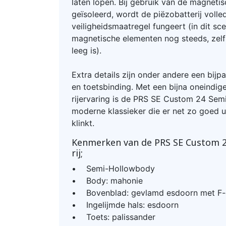
laten lopen. Bij gebruik van de magnetis
geïsoleerd, wordt de piëzobatterij volle
veiligheidsmaatregel fungeert (in dit sc
magnetische elementen nog steeds, zelfs
leeg is).
Extra details zijn onder andere een bijp
en toetsbinding. Met een bijna oneindig
rijervaring is de PRS SE Custom 24 Sem
moderne klassieker die er net zo goed uit
klinkt.
Kenmerken van de PRS SE Custom 2
rij;
• Semi-Hollowbody
• Body: mahonie
• Bovenblad: gevlamd esdoorn met F-
• Ingelijmde hals: esdoorn
• Toets: palissander