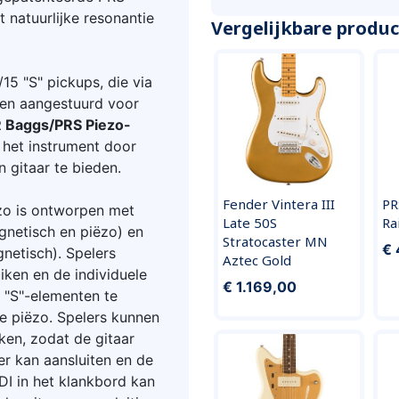
 natuurlijke resonantie
Vergelijkbare produ
15 "S" pickups, die via
n aangestuurd voor
 Baggs/PRS Piezo-
 het instrument door
n gitaar te bieden.
Fender Vintera III
PR
o is ontworpen met
Late 50S
Ra
gnetisch en piëzo) en
Stratocaster MN
€ 
netisch). Spelers
Aztec Gold
iken en de individuele
€ 1.169,00
 "S"-elementen te
e piëzo. Spelers kunnen
ken, zodat de gitaar
r kan aansluiten en de
DI in het klankbord kan