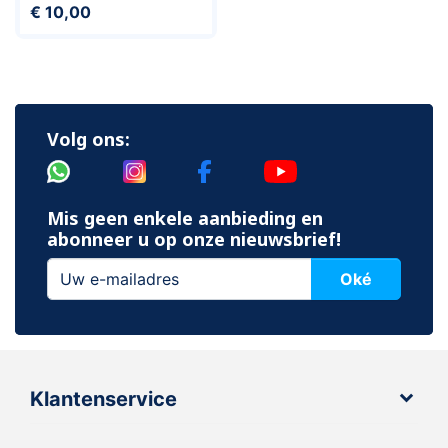
Prijs
€ 10,00
Volg ons:
Mis geen enkele aanbieding en
abonneer u op onze nieuwsbrief!
Oké
Klantenservice