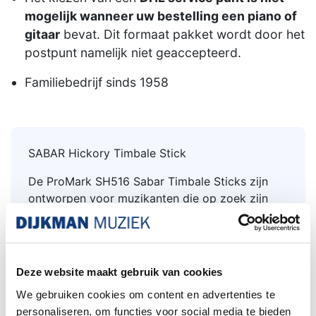
mogelijk wanneer uw bestelling een piano of
gitaar
bevat. Dit formaat pakket wordt door het
postpunt namelijk niet geaccepteerd.
Familiebedrijf sinds 1958
SABAR Hickory Timbale Stick
De ProMark SH516 Sabar Timbale Sticks zijn
ontworpen voor muzikanten die op zoek zijn
naar een lichtere aanslag en verbeterde
responsiviteit. Deze sticks zijn gemaakt van
hickory en hebben een dunne diameter van 7,92
mm (0,312 inch) en een lengte van 39,37 cm
Deze website maakt gebruik van cookies
(15,5 inch), waardoor ze uitstekende controle en
We gebruiken cookies om content en advertenties te
comfort bieden tijdens het spelen.
personaliseren, om functies voor social media te bieden