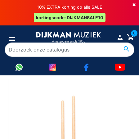
×
10% EXTRA korting op alle SALE
kortingscode: DIJKMANSALE10
0