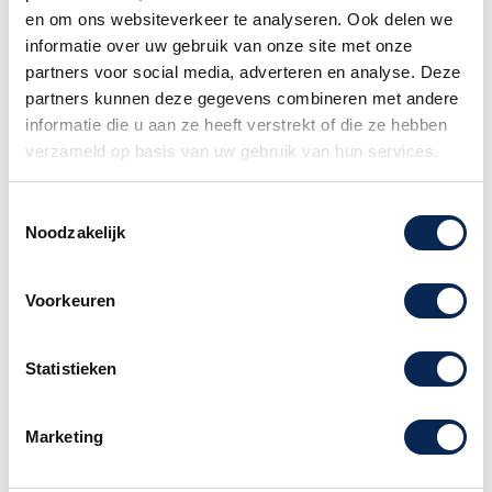
Deze stokken zijn ideaal voor lichtere
en om ons websiteverkeer te analyseren. Ook delen we
speelstijlen en bieden een gemakkelijke grip en
informatie over uw gebruik van onze site met onze
snelle respons. Het koepelvormige eindontwerp
partners voor social media, adverteren en analyse. Deze
helpt deuken in de timbaalvellen te voorkomen,
partners kunnen deze gegevens combineren met andere
en het slanke profiel zorgt voor een helder,
informatie die u aan ze heeft verstrekt of die ze hebben
gearticuleerd cascarageluid.
verzameld op basis van uw gebruik van hun services.
Toestemmingsselectie
Noodzakelijk
Advies nodig of heb je een vraag?
Voorkeuren
Neem dan contact met ons op. Onze
medewerkers staan u graag te woord.
Statistieken
Klantenservice Amsterdam
call
020 - 626 56 11
Marketing
Verwante producten