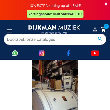
×
10% EXTRA korting op alle SALE
kortingscode: DIJKMANSALE10
0