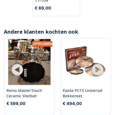
TT-T04
€ 89,00
Andere klanten kochten ook
OPRUIMING
Remo MasterTouch
Paiste PST5 Universal
Ceramic Shellset
Bekkenset
€ 599,00
€ 494,00