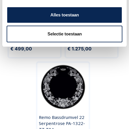
Alles toestaan
Gretsch Drums
Tama CL50R+H-TPB
RGE625GS Renegade 5
Superstar CL 5PC Shell
Selectie toestaan
dlg set incl. Bekkens
Kit + Hw.
€ 499,00
€ 1.275,00
Remo Bassdrumvel 22
Serpentrose PA-1322-