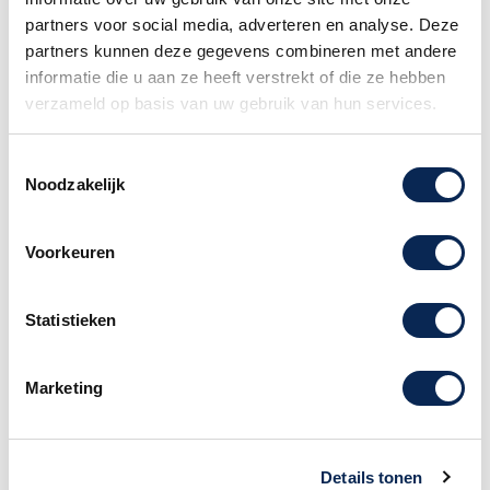
basdrumslagvel en snaredrum na en behouden
partners voor social media, adverteren en analyse. Deze
hun authentieke hardware.
partners kunnen deze gegevens combineren met andere
informatie die u aan ze heeft verstrekt of die ze hebben
verzameld op basis van uw gebruik van hun services.
Toestemmingsselectie
Advies nodig of heb je een vraag?
Noodzakelijk
Neem dan contact met ons op. Onze
medewerkers staan u graag te woord.
Voorkeuren
Klantenservice Amsterdam
call
020 - 626 56 11
Statistieken
Vergelijkbare producten
Marketing
Details tonen