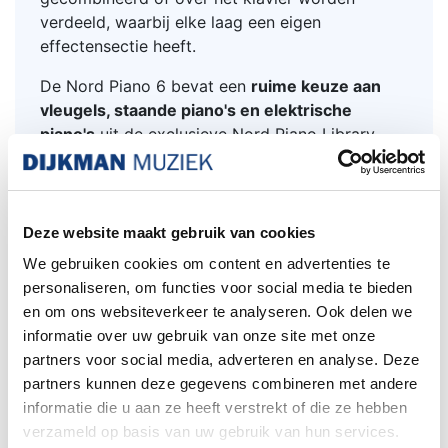
verdeeld, waarbij elke laag een eigen
effectensectie heeft.
De Nord Piano 6 bevat een
ruime keuze aan
vleugels, staande piano's en elektrische
piano's
uit de exclusieve Nord Piano Library,
samen met nieuwe functies zoals dynamische
compressie en unisono. De geavanceerde
samplingtechniek legt de buitengewone
nuances en het authentieke karakter van de
Deze website maakt gebruik van cookies
broninstrumenten vast.
We gebruiken cookies om content en advertenties te
personaliseren, om functies voor social media te bieden
De
Sample Synth
beschikt over twee
en om ons websiteverkeer te analyseren. Ook delen we
onafhankelijke lagen en bevat een uitgebreide
informatie over uw gebruik van onze site met onze
collectie nieuwe en bijgewerkte geluiden,
partners voor social media, adverteren en analyse. Deze
variërend van strijkers, blaasinstrumenten,
partners kunnen deze gegevens combineren met andere
koperblazers, bassen en gitaren tot klassieke
informatie die u aan ze heeft verstrekt of die ze hebben
analoge leads en bassen. De fabrieksbibliotheek
verzameld op basis van uw gebruik van hun services.
bevat exclusieve high-end samples uit de