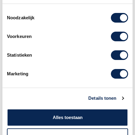
veelgeprezen Spitfire-, Symphobia- en Swing-
bibliotheken. De Sample Synth-sectie biedt
Toestemmingsselectie
Noodzakelijk
twee volledig uitgeruste en onafhankelijke lagen
met intuïtieve bedieningselementen voor attack,
decay/sustain, release en dynamische velocity-
Voorkeuren
respons.
Aansluitingen;
Statistieken
2 audio-uitgangen L & R - 6,35 mm jacks,
ongebalanceerd
Marketing
1 monitoringang - 3,5 mm stereo jack
1 hoofdtelefoonuitgang - 6,35 mm stereo jack
1 sustainpedaalingang - 6,35 mm jack.
Compatibel met Nord Triple Pedal of een
Details tonen
momentpedaal
Triple Pedal - 5-pins DIN-connector. Gebruik de
Alles toestaan
meegeleverde Nord Triple Pedal 2
1 ingang voor bedienings-/volumepedaal - 6,35