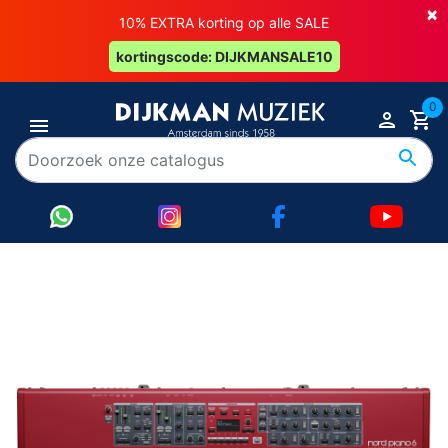
×
10% EXTRA korting op alle SALE
kortingscode: DIJKMANSALE10
0