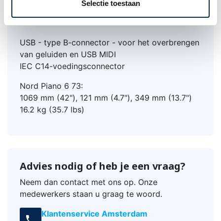
Selectie toestaan
mm TRS stereo jack
MIDI In, MIDI Out - 5-pins DIN-connector
USB - type B-connector - voor het overbrengen
van geluiden en USB MIDI
IEC C14-voedingsconnector
Nord Piano 6 73:
1069 mm (42"), 121 mm (4.7"), 349 mm (13.7")
16.2 kg (35.7 lbs)
Advies nodig of heb je een vraag?
Neem dan contact met ons op. Onze
medewerkers staan u graag te woord.
Klantenservice Amsterdam
call