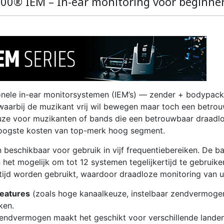
0® IEM – In-ear monitoring voor beginner
ionele in-ear monitorsystemen (IEM’s) — zender + bodypac
 waarbij de muzikant vrij wil bewegen maar toch een betro
uze voor muzikanten of bands die een betrouwbaar draadlo
hoogste kosten van top-merk hoog segment.
 beschikbaar voor gebruik in vijf frequentiebereiken. De 
t mogelijk om tot 12 systemen tegelijkertijd te gebruiken
ijd worden gebruikt, waardoor draadloze monitoring van uw
features
(zoals hoge kanaalkeuze, instelbaar zendvermogen,
ken.
zendvermogen maakt het geschikt voor verschillende landen/