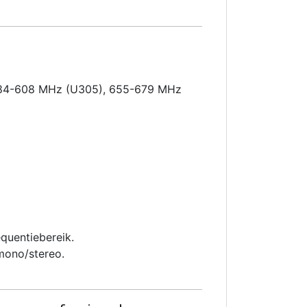
d 584-608 MHz (U305), 655-679 MHz
equentiebereik.
mono/stereo.