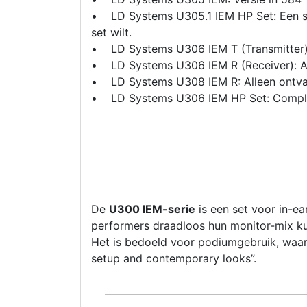
• LD Systems U305.1 IEM HP Set: Een se
set wilt.
• LD Systems U306 IEM T (Transmitter): 
• LD Systems U306 IEM R (Receiver): A
• LD Systems U308 IEM R: Alleen ontva
• LD Systems U306 IEM HP Set: Complete
De
U300 IEM-serie
is een set voor in-e
performers draadloos hun monitor-mix k
Het is bedoeld voor podiumgebruik, waari
setup and contemporary looks”.