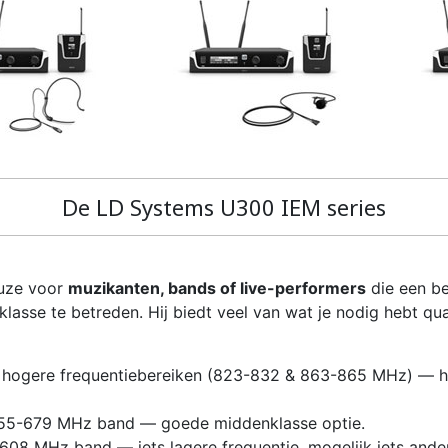
De LD Systems U300 IEM series
euze voor
muzikanten, bands of live-performers
die een be
lasse te betreden. Hij biedt veel van wat je nodig hebt qu
ogere frequentiebereiken (823-832 & 863-865 MHz) — han
55-679 MHz band — goede middenklasse optie.
8 MHz band — iets lagere frequentie, mogelijk iets anders