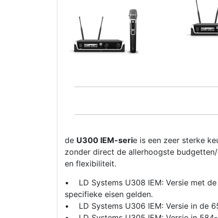
de
U300 IEM-seri
e is een zeer sterke k
zonder direct de allerhoogste budgetten/k
en flexibiliteit.
• LD Systems U308 IEM: Versie met de h
specifieke eisen gelden.
• LD Systems U306 IEM: Versie in de 6
• LD Systems U305 IEM: Versie in 584-60