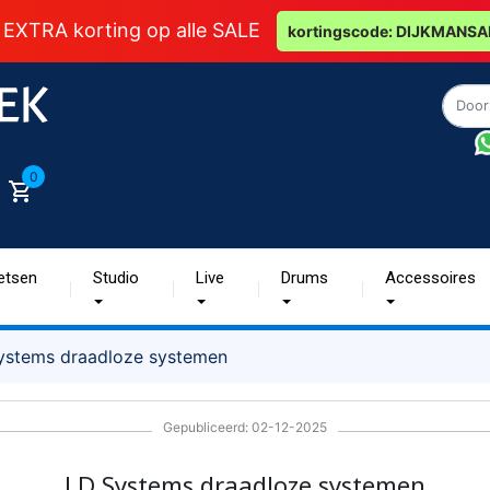
 EXTRA korting op alle SALE
kortingscode: DIJKMANSA
0
etsen
Studio
Live
Drums
Accessoires
ystems draadloze systemen
Gepubliceerd: 02-12-2025
LD Systems draadloze systemen