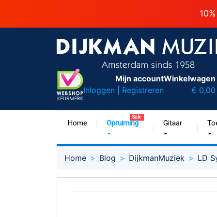
10%
Mijn account
Winkelwagen
Inloggen | Registreren
€ 0,00
Sale
Home
Opruiming
Gitaar
To
Home
Blog
DijkmanMuziek
LD S