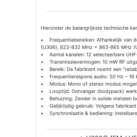
Hieronder de belangrijkste technische k
• Frequentiebereiken: Afhankelijk van 
(U306), 823-832 MHz + 863-865 MHz (
• Aantal kanalen: 12 selecteerbare UHF
• Transmissievermogen: 10 mW RF uit
• Bereik: De fabrikant noemt een “reliab
• Frequentierespons audio: 50 Hz – 16 
• Modus: Mono of stereo modus mogeli
• Looptijd: Ontvanger (bodypack) werkt o
• Behuizing: Zender in solide metalen b
• Gelijktijdig gebruik: Volgens fabrikan
• Synchronisatie & bediening: Instelbar