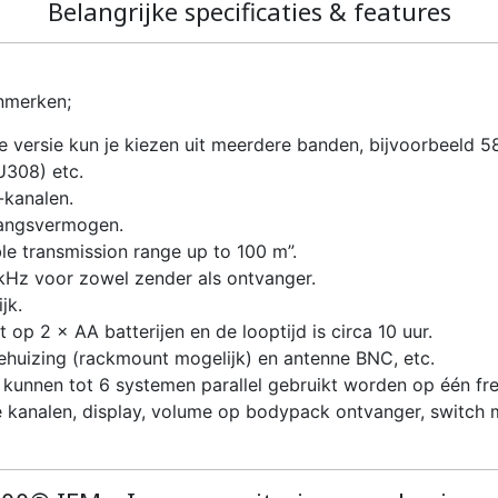
Belangrijke specificaties & features
enmerken;
de versie kun je kiezen uit meerdere banden, bijvoorbeel
U308) etc.
-kanalen.
gangsvermogen.
le transmission range up to 100 m”.
kHz voor zowel zender als ontvanger.
jk.
p 2 × AA batterijen en de looptijd is circa 10 uur.
ehuizing (rackmount mogelijk) en antenne BNC, etc.
t kunnen tot 6 systemen parallel gebruikt worden op één fr
e kanalen, display, volume op bodypack ontvanger, switch 