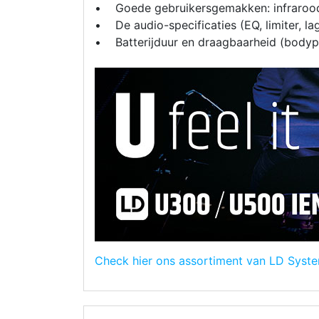
• Goede gebruikersgemakken: infrarood s
• De audio-specificaties (EQ, limiter, la
• Batterijduur en draagbaarheid (bodyp
Check hier ons assortiment van LD Syst