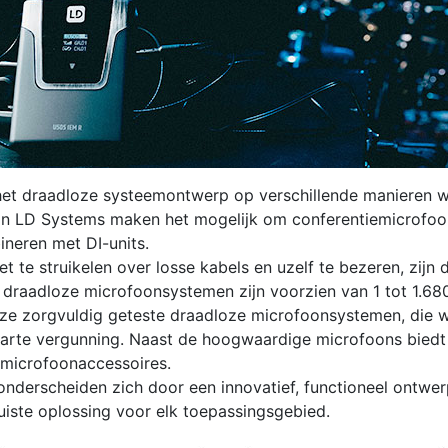
het draadloze systeemontwerp op verschillende manieren w
n LD Systems maken het mogelijk om conferentiemicrofoon
neren met DI-units.
t te struikelen over losse kabels en uzelf te bezeren, zijn
 draadloze microfoonsystemen zijn voorzien van 1 tot 1.68
Deze zorgvuldig geteste draadloze microfoonsystemen, die
parte vergunning. Naast de hoogwaardige microfoons bied
 microfoonaccessoires.
derscheiden zich door een innovatief, functioneel ontwer
uiste oplossing voor elk toepassingsgebied.