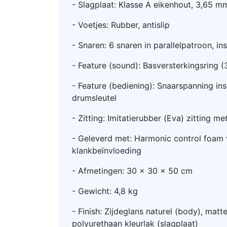
- Slagplaat: Klasse A eikenhout, 3,65 m
- Voetjes: Rubber, antislip
- Snaren: 6 snaren in parallelpatroon, in
- Feature (sound): Basversterkingsring (
- Feature (bediening): Snaarspanning in
drumsleutel
- Zitting: Imitatierubber (Eva) zitting me
- Geleverd met: Harmonic control foam 
klankbeïnvloeding
- Afmetingen: 30 x 30 x 50 cm
- Gewicht: 4,8 kg
- Finish: Zijdeglans naturel (body), matt
polyurethaan kleurlak (slagplaat)