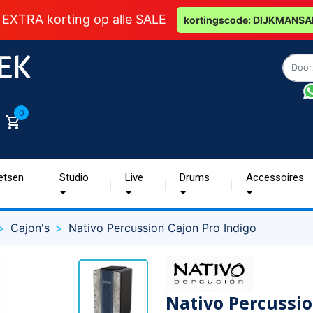
 EXTRA korting op alle SALE
kortingscode: DIJKMANSA
0
etsen
Studio
Live
Drums
Accessoires
Cajon's
Nativo Percussion Cajon Pro Indigo
Nativo Percussio