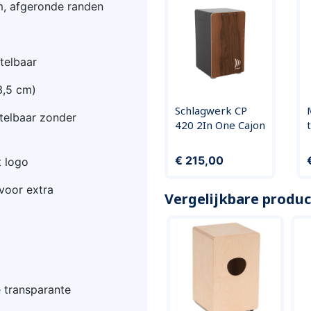
m, afgeronde randen
stelbaar
3,5 cm)
Schlagwerk CP
stelbaar zonder
420 2In One Cajon
Prijs
P
€ 215,00
t logo
voor extra
Vergelijkbare produ
e transparante