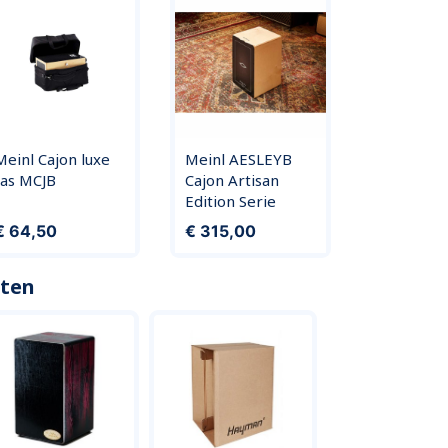
Meinl Cajon luxe
Meinl AESLEYB
tas MCJB
Cajon Artisan
Edition Serie
rijs
Prijs
€ 64,50
€ 315,00
cten