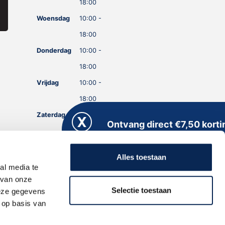
18:00
Woensdag
10:00 -
18:00
Donderdag
10:00 -
18:00
Vrijdag
10:00 -
18:00
Zaterdag
10:00 -
Ontvang direct €7,50 korti
18:00
Meld je aan voor onze nieuwsbrief en kri
Zondag
GESLOTEN
direct een persoonlijke kortingscode
Alles toestaan
toegestuurd!
al media te
 van onze
Selectie toestaan
deze gegevens
 op basis van