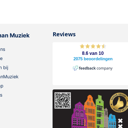
Reviews
man Muziek
ons
ie
 bij
anMuziek
ap
s