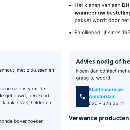
Het kiezen van een
DHL
wanneer uw bestelling
pakket wordt door het 
Familiebedrijf sinds 19
Advies nodig of he
kenhout, met zitkussen en
Neem dan contact met o
graag te woord.
serie cajons voor de
Klantenservice
ide gebouwd, berekend
call
Amsterdam
 klank: strak, helder en
020 - 626 56 11
Verwante producten
geronde bovenhoeken