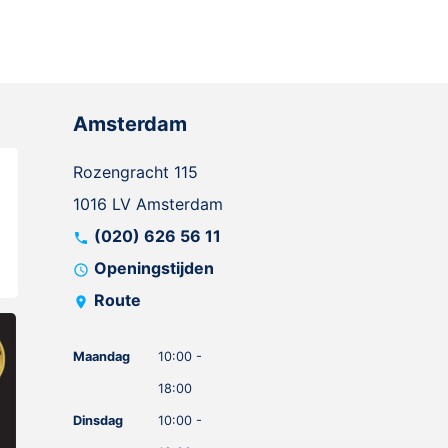
Amsterdam
Rozengracht 115
1016 LV Amsterdam
(020) 626 56 11
call
Openingstijden
schedule
Route
location_on
Maandag
10:00 -
18:00
Dinsdag
10:00 -