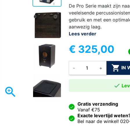
De Pro Serie maakt zijn na
veeleisende percussioniste
gebruik en met een optimale
aanwezig laag.
Lees verder
€ 325,00

IN
-
+

Leve

Gratis verzending
Vanaf €75
Exacte levertijd weten
Bel naar de winkel! 02