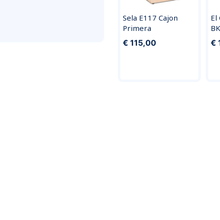
Sela E117 Cajon
El
Primera
BK
€ 115,00
€ 