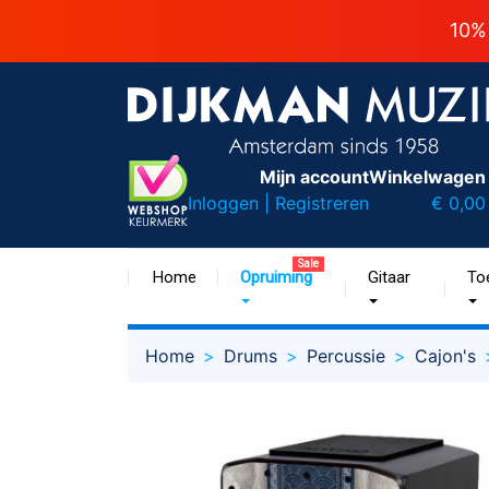
10%
Mijn account
Winkelwagen
Inloggen | Registreren
€ 0,00
Sale
Home
Opruiming
Gitaar
To
Home
Drums
Percussie
Cajon's