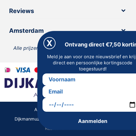
Reviews
Amsterdam
Ontvang direct €7,50 korti
Alle prijzen zijn inclusief 21% BTW, tenzij anders
Meld je aan voor onze nieuwsbrief en kri
vermeld.
direct een persoonlijke kortingscode
toegestuurd!
Algemene Voorwaarden | Privacy
Dijkmanmuziek 2026 © | Alle rechten voorbehouden
Aanmelden
Realisatie De Websmid