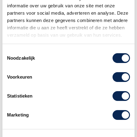
felle scheur.
informatie over uw gebruik van onze site met onze
partners voor social media, adverteren en analyse. Deze
Responsiviteit
partners kunnen deze gegevens combineren met andere
Het pedaal reageert zeer goed op de intensiteit
informatie die u aan ze heeft verstrekt of die ze hebben
van je speelstijl. Door zachter te spelen krijg je
verzameld op basis van uw gebruik van hun services.
een mildere klank, terwijl harder aanslaan zorgt
voor een krachtigere, verzadigde toon.
Toestemmingsselectie
Het pedaal is uitgerust met true bypass, wat
Noodzakelijk
betekent dat het, wanneer het uitgeschakeld is,
geen invloed heeft op je originele gitaarsignaal.
Voorkeuren
Regelaars:
Output
Regelt het algehele volumeniveau van
Statistieken
het effect.
Tone
Vormt de EQ (equalizer) van het geluid,
van donkerder naar helderder.
Marketing
Distortion
Bepaalt de intensiteit en
hoeveelheid vervorming.