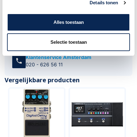
Details tonen
Alles toestaan
Advies nodig of heb je een vraag?
Neem dan contact met ons op. Onze
Selectie toestaan
medewerkers staan u graag te woord.
Klantenservice Amsterdam
call
020 - 626 56 11
Vergelijkbare producten