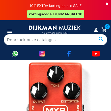
×
10% EXTRA korting op alle SALE
kortingscode: DIJKMANSALE10
0