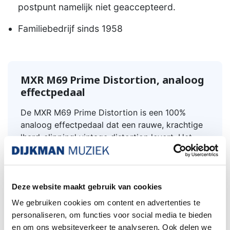
postpunt namelijk niet geaccepteerd.
Familiebedrijf sinds 1958
MXR M69 Prime Distortion, analoog
effectpedaal
De MXR M69 Prime Distortion is een 100%
analoog effectpedaal dat een rauwe, krachtige
'hard-clipping' vintage distortion levert. Het
pedaal staat bekend om zijn eenvoudige
bediening, responsieve dynamiek.
Het pedaal bootst de klassieke, grommende
klank van vintage stompboxen en een
Deze website maakt gebruik van cookies
overstuurde buizenversterker na, met rijke
We gebruiken cookies om content en advertenties te
harmonischen. Het geluid kan variëren van
personaliseren, om functies voor social media te bieden
korrelige classic-rock crunch tot verzadigde,
en om ons websiteverkeer te analyseren. Ook delen we