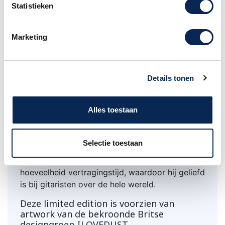
Statistieken
Deze delay heeft een vertragingstijd van 600
ms met optionele modulatie en een lay-out met
drie knoppen voor Delay, Mix en Regen.
Marketing
Daarnaast zijn er twee interne trimpotmeters
waarmee de gebruiker de breedte en snelheid
van de modulatie kan aanpassen voor nog meer
Details tonen
klankmogelijkheden. Dit alles via een volledig
analoog audiopad voor een authentieke, rijke en
warme analoge delay – mogelijk gemaakt door
Alles toestaan
de ouderwetse analoge bucket brigade-
technologie. True bypass.
Selectie toestaan
De Carbon Copy Analog Delay heeft een rijk,
warm geluid,een gebruiksgemak en een ruime
hoeveelheid vertragingstijd, waardoor hij geliefd
is bij gitaristen over de hele wereld.
Deze limited edition is voorzien van
artwork van de bekroonde Britse
designgroep ILOVEDUST.