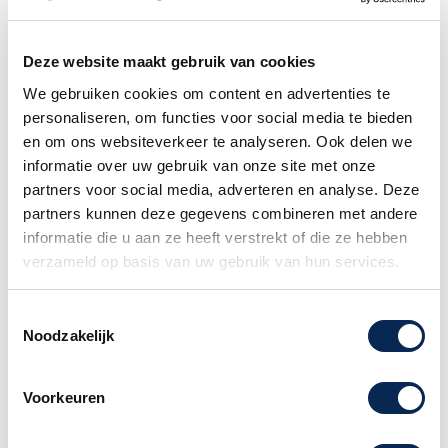
Alle gitaren worden altijd
voor verzending
nagekeken en afgesteld door onze
in-house
Deze website maakt gebruik van cookies
Luthier.
We gebruiken cookies om content en advertenties te
Het kiezen van een
DHL service punt is niet
personaliseren, om functies voor social media te bieden
mogelijk wanneer uw bestelling een piano of
en om ons websiteverkeer te analyseren. Ook delen we
gitaar
bevat. Dit formaat pakket wordt door het
informatie over uw gebruik van onze site met onze
postpunt namelijk niet geaccepteerd.
partners voor social media, adverteren en analyse. Deze
partners kunnen deze gegevens combineren met andere
Familiebedrijf sinds 1958
informatie die u aan ze heeft verstrekt of die ze hebben
verzameld op basis van uw gebruik van hun services.
Toestemmingsselectie
MXR Carbon Copy Analog Delay
Noodzakelijk
ILOVEDUST Limited edition 2018
Van heldere, galmende echo's in de badkamer
Voorkeuren
tot epische, Gilmoure-achtige delays met de
MXR Carbon Copy Analog Delay.