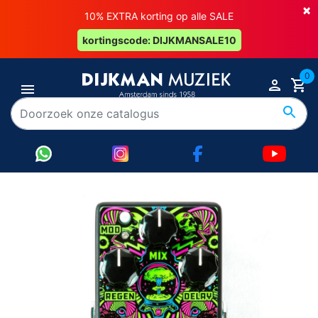
×
10% EXTRA korting op alle SALE
kortingscode: DIJKMANSALE10
0