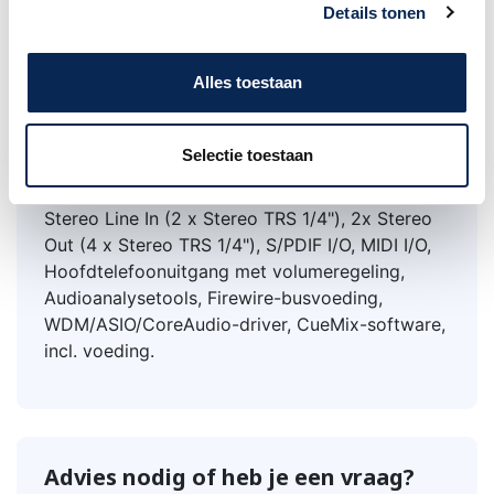
Details tonen
Specificaties;
Alles toestaan
MOTU Audio Express, Firewire/USB 2.0
Audiointerface 24-Bit/96 kHz, 2
Instrument/MIC-ingangen (Combo XLR/TR) met
Selectie toestaan
20 dB Pad (omschakelbaar), 48V Phantom
Power (omschakelbaar) en Hi-Z Gitaaringang,
Stereo Line In (2 x Stereo TRS 1/4"), 2x Stereo
Out (4 x Stereo TRS 1/4"), S/PDIF I/O, MIDI I/O,
Hoofdtelefoonuitgang met volumeregeling,
Audioanalysetools, Firewire-busvoeding,
WDM/ASIO/CoreAudio-driver, CueMix-software,
incl. voeding.
Advies nodig of heb je een vraag?