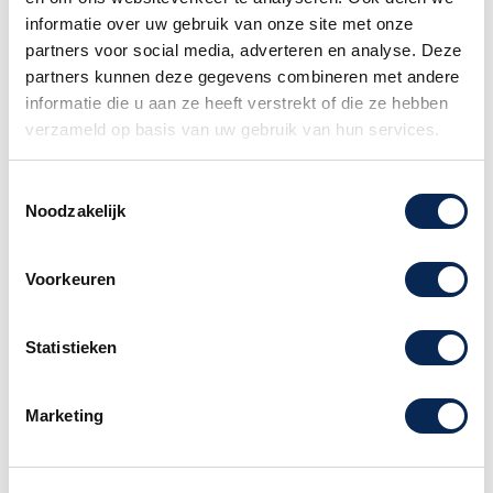
voor een persoonlijke studio. Geavanceerde
informatie over uw gebruik van onze site met onze
functies omvatten frontpaneelbediening van vier
partners voor social media, adverteren en analyse. Deze
stereomixbussen, stand-alone mixen, digitaal
partners kunnen deze gegevens combineren met andere
aangestuurde analoge trim, DDS (Direct Digital
informatie die u aan ze heeft verstrekt of die ze hebben
Synthesis) audioklokken voor uitzonderlijk lage
verzameld op basis van uw gebruik van hun services.
jitterprestaties en een instrument-tuner.
De Audio Express kan via FireWire of supersnel
Toestemmingsselectie
USB 2.0 op elke huidige
Mac of pc worden
Noodzakelijk
aangesloten
. Sluit uw microfoon, gitaar,
keyboard en digitale ingang aan en u bent klaar
Voorkeuren
om professionele opnames te maken in uw
persoonlijke studio.
Statistieken
Balanceer snel de niveaus van je microfoon,
gitaar, keyboard en een S/PDIF-apparaat, direct
vanaf het frontpaneel. Elk instrument heeft zijn
Marketing
eigen volumeregeling. Leid inputs rechtstreeks
naar elk outputpaar, elk met zijn eigen unieke
mix: main outs, line outs, S/PDIF out en phones.