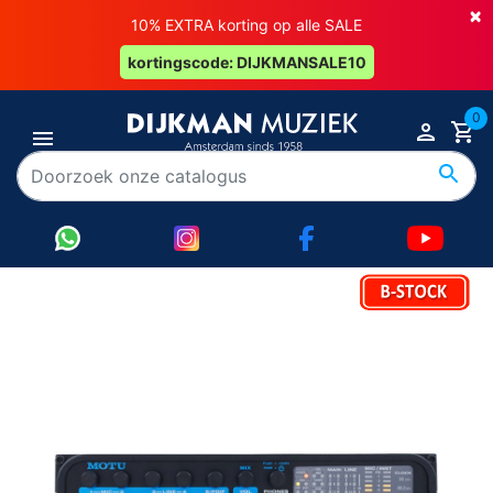
×
10% EXTRA korting op alle SALE
kortingscode: DIJKMANSALE10
0