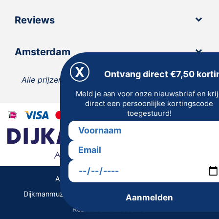
Reviews
Amsterdam
Ontvang direct €7,50 korti
Alle prijzen zijn inclusief 21% BTW, tenzij anders
Meld je aan voor onze nieuwsbrief en kri
vermeld.
direct een persoonlijke kortingscode
toegestuurd!
Algemene Voorwaarden | Privacy
Dijkmanmuziek 2026 © | Alle rechten voorbehouden
Aanmelden
Realisatie De Websmid