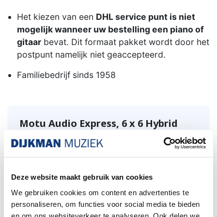
Het kiezen van een
DHL service punt is niet
mogelijk wanneer uw bestelling een piano of
gitaar
bevat. Dit formaat pakket wordt door het
postpunt namelijk niet geaccepteerd.
Familiebedrijf sinds 1958
Motu Audio Express, 6 x 6 Hybrid
Firewire/USB2 interface, B-Stock
Zonder doos geleverd
Een
6×6 hybride FireWire/USB 2.0 audio-
Deze website maakt gebruik van cookies
interface en mixer.
De Audio Express beschikt
We gebruiken cookies om content en advertenties te
over 24 bit, 96 kHz geluid, hands-on mixen,
personaliseren, om functies voor social media te bieden
MIDI-connectiviteit en veel audio I/O-opties
en om ons websiteverkeer te analyseren. Ook delen we