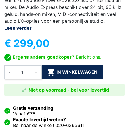
Een 6×6 hybride FireWire/USB 2.0 audio-interface en
mixer. De Audio Express beschikt over 24 bit, 96 kHz
geluid, hands-on mixen, MIDI-connectiviteit en veel
audio I/O-opties voor een persoonlijke studio.
Lees verder
€ 299,00
Ergens anders goedkoper?
Bericht ons.

IN WINKELWAGEN
-
+

Niet op voorraad - bel voor levertijd
Gratis verzending
Vanaf €75
Exacte levertijd weten?
Bel naar de winkel! 020-6265611