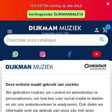
×
10% EXTRA korting op alle SALE
kortingscode: DIJKMANSALE10
0
TC-HELICON
Deze website maakt gebruik van cookies
Item 1-0 van 0 in totaal item(s)
We gebruiken cookies om content en advertenties te
Item 1-0 van 0 in totaal item(s)
personaliseren, om functies voor social media te bieden
en om ons websiteverkeer te analyseren. Ook delen we

Terug naar boven
informatie over uw gebruik van onze site met onze