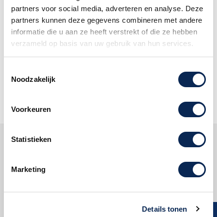
partners voor social media, adverteren en analyse. Deze
Volg ons:
partners kunnen deze gegevens combineren met andere
informatie die u aan ze heeft verstrekt of die ze hebben
verzameld op basis van uw gebruik van hun services.
Mis geen enkele aanbieding en
abonneer u op onze nieuwsbrief!
Toestemmingsselectie
Noodzakelijk
Oké
Voorkeuren
Statistieken
Klantenservice
Marketing
Dijkman Muziek
Reviews
Details tonen