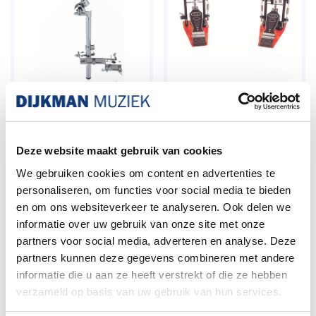
Stable STA-HH804
Stable PD222A
Hihat auxillary with
Dubbelbasesdrum
clamp
pedaal
Prijs
Normale prijs
Prijs
€ 69,99
€ 199,00
€ 240,00
Deze website maakt gebruik van cookies
We gebruiken cookies om content en advertenties te
personaliseren, om functies voor social media te bieden
en om ons websiteverkeer te analyseren. Ook delen we
informatie over uw gebruik van onze site met onze
partners voor social media, adverteren en analyse. Deze
partners kunnen deze gegevens combineren met andere
informatie die u aan ze heeft verstrekt of die ze hebben
verzameld op basis van uw gebruik van hun services.