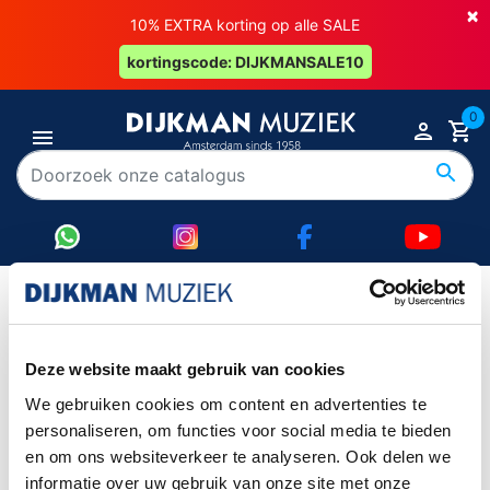
×
10% EXTRA korting op alle SALE
kortingscode: DIJKMANSALE10
0
Moog
Deze website maakt gebruik van cookies
Item 1-0 van 0 in totaal item(s)
We gebruiken cookies om content en advertenties te
Item 1-0 van 0 in totaal item(s)
personaliseren, om functies voor social media te bieden
en om ons websiteverkeer te analyseren. Ook delen we

Terug naar boven
informatie over uw gebruik van onze site met onze