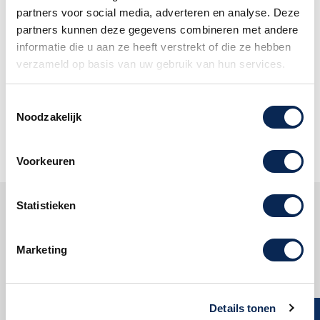
partners voor social media, adverteren en analyse. Deze
Volg ons:
partners kunnen deze gegevens combineren met andere
informatie die u aan ze heeft verstrekt of die ze hebben
verzameld op basis van uw gebruik van hun services.
Mis geen enkele aanbieding en
abonneer u op onze nieuwsbrief!
Toestemmingsselectie
Noodzakelijk
Oké
Voorkeuren
Statistieken
Klantenservice
Marketing
Dijkman Muziek
Reviews
Details tonen