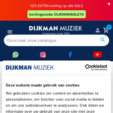
×
10% EXTRA korting op alle SALE
kortingscode: DIJKMANSALE10
0
Earthquaker
Deze website maakt gebruik van cookies
Item 1-0 van 0 in totaal item(s)
We gebruiken cookies om content en advertenties te
Item 1-0 van 0 in totaal item(s)
personaliseren, om functies voor social media te bieden
en om ons websiteverkeer te analyseren. Ook delen we

Terug naar boven
informatie over uw gebruik van onze site met onze