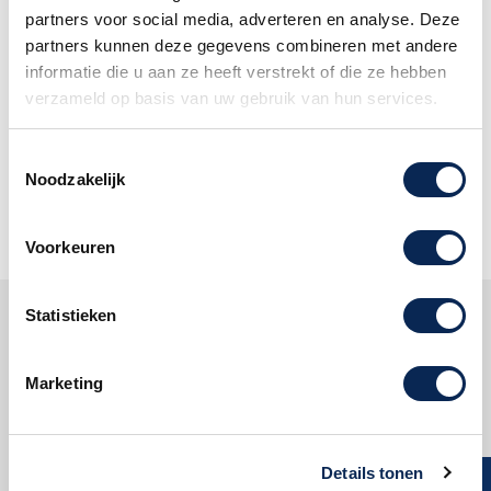
partners voor social media, adverteren en analyse. Deze
Volg ons:
partners kunnen deze gegevens combineren met andere
informatie die u aan ze heeft verstrekt of die ze hebben
verzameld op basis van uw gebruik van hun services.
Mis geen enkele aanbieding en
abonneer u op onze nieuwsbrief!
Toestemmingsselectie
Noodzakelijk
Oké
Voorkeuren
Statistieken
Klantenservice
Marketing
Dijkman Muziek
Reviews
Details tonen