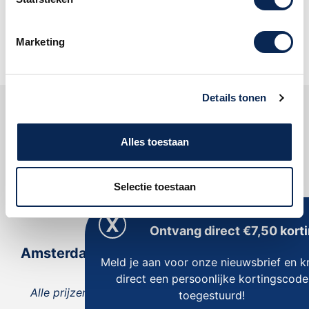
abonneer u op onze nieuwsbrief!
Oké
Marketing
Details tonen
Klantenservice
Alles toestaan
Dijkman Muziek
Selectie toestaan
Reviews
Ontvang direct €7,50 korti
Amsterdam
Meld je aan voor onze nieuwsbrief en kr
direct een persoonlijke kortingscode
Alle prijzen zijn inclusief 21% BTW, tenzij anders
toegestuurd!