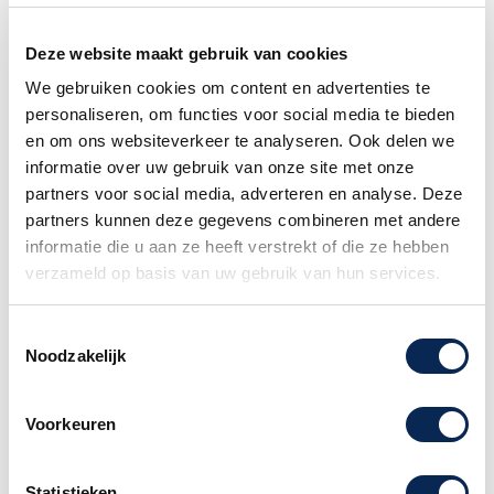
Deze website maakt gebruik van cookies
We gebruiken cookies om content en advertenties te
personaliseren, om functies voor social media te bieden
en om ons websiteverkeer te analyseren. Ook delen we
Delicia Arnaldo 23
Delicia Favorite III
informatie over uw gebruik van onze site met onze
72Bas Accordeon New
Diatonische steirische
partners voor social media, adverteren en analyse. Deze
Old Stock
trekzak
partners kunnen deze gegevens combineren met andere
Normale prijs
Prijs
Prijs
€ 899,00
€ 699,00
€ 1.198,00
informatie die u aan ze heeft verstrekt of die ze hebben
verzameld op basis van uw gebruik van hun services.
Item 1-2 van 2 in totaal item(s)

Terug naar boven
Toestemmingsselectie
Noodzakelijk
Volg ons:
Voorkeuren
Mis geen enkele aanbieding en
Statistieken