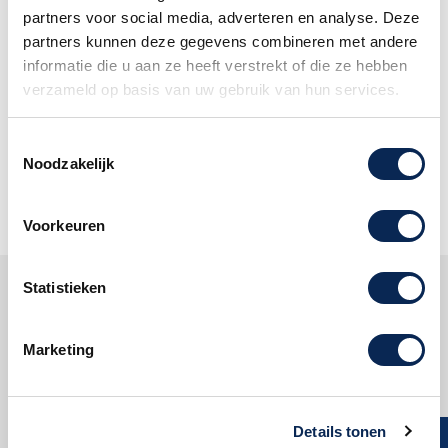
partners voor social media, adverteren en analyse. Deze
Volg ons:
partners kunnen deze gegevens combineren met andere
informatie die u aan ze heeft verstrekt of die ze hebben
verzameld op basis van uw gebruik van hun services.
Mis geen enkele aanbieding en
abonneer u op onze nieuwsbrief!
Toestemmingsselectie
Noodzakelijk
Oké
Voorkeuren
Statistieken
Klantenservice
Marketing
Dijkman Muziek
Reviews
Details tonen