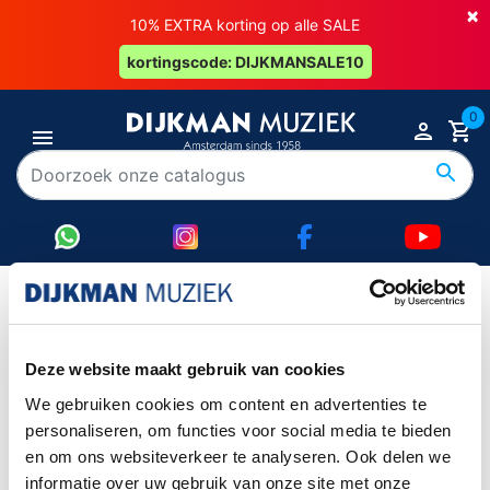
×
10% EXTRA korting op alle SALE
kortingscode: DIJKMANSALE10
0
daddario
Deze website maakt gebruik van cookies
Item 1-0 van 0 in totaal item(s)
We gebruiken cookies om content en advertenties te
Item 1-0 van 0 in totaal item(s)
personaliseren, om functies voor social media te bieden
en om ons websiteverkeer te analyseren. Ook delen we

Terug naar boven
informatie over uw gebruik van onze site met onze